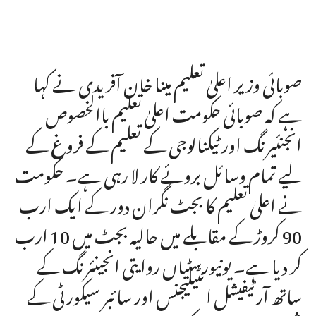
صوبائی وزیر اعلیٰ تعلیم مینا خان آفریدی نے کہا
ہے کہ صوبائی حکومت اعلیٰ تعلیم باالخصوص
انجنئیرنگ اور ٹیکنالوجی کے تعلیم کے فروغ کے
لیے تمام وسائل بروئے کار لا رہی ہے۔ حکومت
نے اعلیٰ تعلیم کا بجٹ نگران دور کے ایک ارب
90 کروڑ کے مقابلے میں حالیہ بجٹ میں 10 ارب
کر دیا ہے۔ یونیورسٹیاں روایتی انجینئرنگ کے
ساتھ آرٹیفیشل انٹیلیجنس اور سائبر سیکورٹی کے