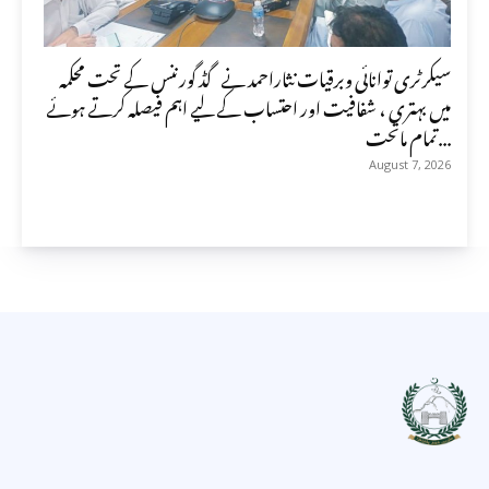
سیکرٹری توانائی وبرقیات نثاراحمد نے گڈ گورننس کے تحت محکمہ
میں بہتری ، شفافیت اور احتساب کے لیے اہم فیصلہ کرتے ہوئے
تمام ماتحت...
August 7, 2026