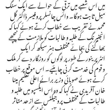
میں اس شعبے میں ترقی کے حوالے سے ایک سنگ
میل ثابت ہوگا۔ وائس چانسلر پروفیسر ڈاکٹر گل
محمد نے تقریب سے خطاب کرتے ہوئے کہا کہ
انجنیرنگ کے طلبہ و طالبات کو ملازمت کے پیچھے
بھاگنے کی بجائے مختلف ہنر سیکھ کر ایک
انٹرپرینور کے طور پر لوگوں کو روزگار دے کر ملک
و قوم کی خدمت کرنی چاہئیے۔ اس موقع پر خطاب
کرتے ہوئے صوبائی وزیر برائے اعلیٰ تعلیم مینا
خان آفریدی نے کہا کہ وہ اس ایکسپو میں طلبہ و
طالبات کے مختلف پروجیکٹس سے از حد متاثر
ہوئے ہیں اور یونیورسٹی آف انجینئرنگ اینڈ