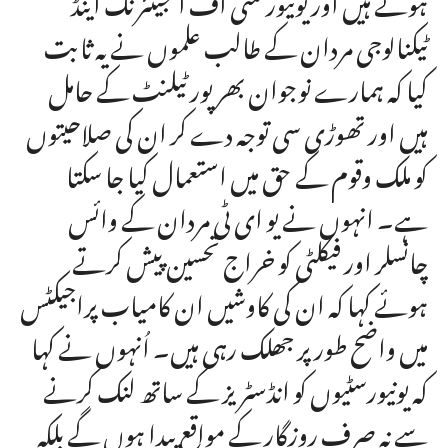
ٹیکنالوجی مردان کے طالب علموں نے یہ ثابت
کیا کہ ہمارے نوجوان بھرپور ٹیلنٹ کے حامل
ہیں اور تھوڑی سی توجہ دے کر ان کی صلاحیتوں
کو ملک وقوم کے حق میں استعمال کیا جا سکتا
ہے۔ انہوں نے یو ای ٹی مردان کے وائس
چانسلر اور فیکلٹی کو خراج تحسین پیش کرتے
ہوئے کہا کہ ان کی کاوشیں ان کامیاب پراجیکٹس
میں واضح طور پر جھلک رہی ہیں۔ اُنہوں نے کہا
کہ یونیورسٹیوں کو انڈسٹریز کے ساتھ لنک کرنے
سے نہ صرف روزگار کے مواقع پیدا ہوں گے بلکہ