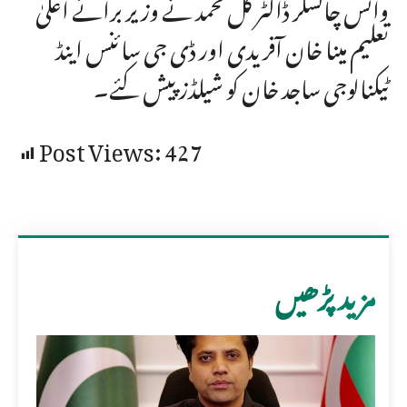
وائس چانسلر ڈاکٹر گل محمد نے وزیر برائے اعلیٰ
تعلیم مینا خان آفریدی اور ڈی جی سائنس اینڈ
ٹیکنالوجی ساجد خان کو شیلڈز پیش کئے۔
Post Views:
427
مزید پڑھیں