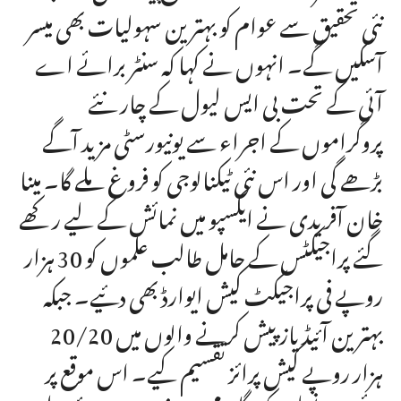
نئی تحقیق سے عوام کو بہترین سہولیات بھی میسر
آسکیں گے۔ انہوں نے کہا کہ سنٹر برائے اے
آئی کے تحت بی ایس لیول کے چار نئے
پروگراموں کے اجراء سے یونیورسٹی مزید آگے
بڑھے گی اور اس نئی ٹیکنالوجی کو فروغ ملے گا۔ مینا
خان آفریدی نے ایکسپو میں نمائش کے لیے رکھے
گئے پراجیکٹس کے حامل طالب علموں کو 30 ہزار
روپے فی پراجیکٹ کیش ایوارڈ بھی دئیے۔ جبکہ
بہترین آئیڈیاز پیش کرنے والوں میں 20/20
ہزار روپے کیش پرائز تقسیم کیے۔ اس موقع پر