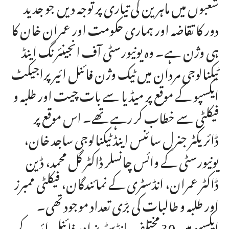
شعبوں میں ماہرین کی تیاری پر توجہ دیں جو جدید
دور کا تقاضہ اور ہماری حکومت اور عمران خان کا
ہی وژن ہے۔ وہ یونیورسٹی آف انجینئرنگ اینڈ
ٹیکنالوجی مردان میں ٹیک وژن فائنل ائیر پراجیکٹ
ایکسپو کے موقع پر میڈیا سے بات چیت اور طلبہ و
فیکلٹی سے خطاب کر رہے تھے۔ اس موقع پر
ڈائریکٹر جنرل سائنس اینڈ ٹیکنالوجی ساجد خان،
یونیورسٹی کے وائس چانسلر ڈاکٹر گل محمد، ڈین
ڈاکٹر عمران، انڈسٹری کے نمائندگان، فیکلٹی ممبرز
اور طلبہ و طالبات کی بڑی تعداد موجود تھی۔
ایکسپو میں 30 مختلف انڈسٹریز اور فائنل ائیر کے