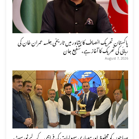
پاکستان تحریک انصاف کا پشاور میں تاریخی جلسہ عمران خان کی
رہائی کی تحریک کا آغاز ہے، شفیع جان
August 7, 2026
سیاحوں کو محفوظ اور معیاری سہولیات کی فراہمی کے لیے ٹورسٹ