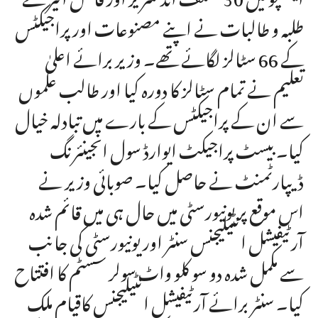
طلبہ و طالبات نے اپنے مصنوعات اور پراجیکٹس
کے 66 سٹالز لگائے تھے۔ وزیر برائے اعلیٰ
تعلیم نے تمام سٹالز کا دورہ کیا اور طالب علموں
سے ان کے پراجیکٹس کے بارے میں تبادلہ خیال
کیا۔ بیسٹ پراجیکٹ ایوارڈ سول انجینئرنگ
ڈیپارٹمنٹ نے حاصل کیا۔ صوبائی وزیر نے
اس موقع پر یونیورسٹی میں حال ہی میں قائم شدہ
آرٹیفیشل انٹیلیجنس سنٹر اور یونیورسٹی کی جانب
سے مکمل شدہ دو سو کلو واٹ سولر سسٹم کا افتتاح
کیا۔ سنٹر برائے آرٹیفیشل انٹیلیجنس کاقیام ملک