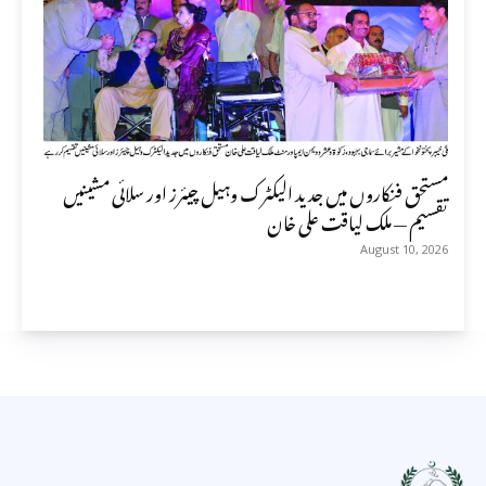
مستحق فنکاروں میں جدید الیکٹرک وہیل چیئرز اور سلائی مشینیں
تقسیم — ملک لیاقت علی خان
August 10, 2026