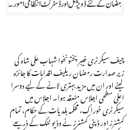
چیف سیکرٹری خیبرپختونخوا شہاب علی شاہ کی
زیر صدارت رمضان ریلیف اقدامات کا جائزہ
لینے اور ان میں مزید بہتری لانے کے لیے دوسرا
اعلیٰ سطحی اجلاس منعقد ہوا۔ اجلاس میں
سیکرٹری خوراک، محکمہ بلدیات کے حکام، تمام
کمشنرز اور ڈپٹی کمشنرز نے وڈیو لنک کے ذریعے