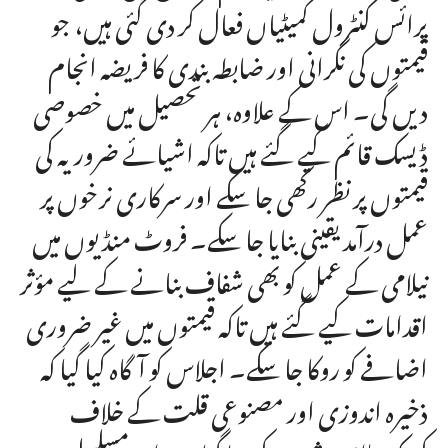
پرائس کنٹرول کمیٹیاں فعال کر دی گئی ہیں، جو
قیمتوں کی نگرانی اور ضابطہ بندی کا فریضہ انجام
دیں گی۔ اس کے علاوہ، ہر تحصیل میں خصوصی
ڈیسک قائم کیے گئے ہیں تاکہ اشیائے ضروریہ کی
قیمتوں پر نظر رکھی جا سکے اور سرکاری نرخوں پر
عمل درآمد یقینی بنایا جا سکے۔ فروٹ منڈیوں میں
نیلامی کے عمل کو بھی شفاف بنانے کے لیے مؤثر
اقدامات کیے گئے ہیں تاکہ قیمتوں میں غیر ضروری
اضافے کو روکا جا سکے۔ اجلاس کو آگاہ کیا گیا کہ
ذخیرہ اندوزی اور مصنوعی قلت کے خلاف