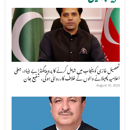
تحصیل غازی کو پنجاب میں شامل کرنے کا پروپیگنڈا بے بنیاد، جعلی
اعلامیہ پھیلانے والوں کے خلاف کارروائی ہوگی، شفیع جان
August 10, 2026