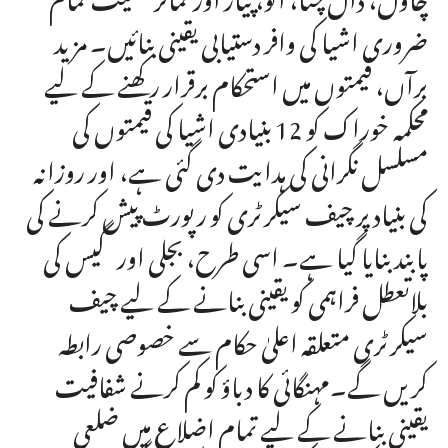
ضروری اشیا کی وافر دستیابی یقینی بنائیں۔ مزید
برآں، قیمتوں میں استحکام برقرار رکھنے کے لیے
محکمہ خوراک کو 12 بنیادی اشیا کی قیمتوں کی
مسلسل نگرانی کی ہدایت دی گئی ہے، اور روزانہ
کی بنیاد پر چیف سیکرٹری کو رپورٹ پیش کرنے کی
پابند بنایا گیا ہے۔ اسی طرح، بجلی اور گیس کی
بلاتعطل فراہمی کو یقینی بنانے کے لیے چیف
سیکرٹری متعلقہ اعلیٰ حکام سے خصوصی رابطہ
کریں گے۔مہنگائی کا دباؤ کو کم کرنے شفافیت
یقینی بنانے کے لیے تمام اضلاع میں ضلعی