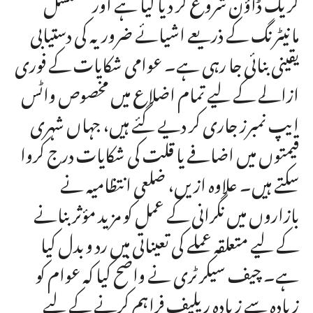
کریک ڈاؤن شروع کر دیا گیا ہے اور مسلسل
مانیٹرنگ کے ذریعے اشیائے ضروریہ کی دستیابی
یقینی بنائی جا رہی ہے۔ عوامی شکایات کے فوری
ازالے کے لیے تمام اضلاع میں مخصوص واٹس
ایپ نمبرز جاری کر دیے گئے ہیں، جہاں شہری
قیمتوں میں اضافے یا قلت کی شکایات درج کروا
سکتے ہیں۔ علاوہ ازیں، ضلعی انتظامیہ نے
بازاروں میں نگرانی کے عمل کو مزید مؤثر بنانے
کے لیے متعلقہ عملے کی تعیناتی میں رد و بدل کیا
ہے۔ چیف سیکرٹری نے واضح کیا کہ عوام کو
زیادہ سے زیادہ ریلیف فراہم کرنے کے لیے