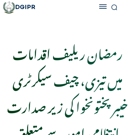
DGIPR
رمضان ریلیف اقدامات
میں تیزی، چیف سیکرٹری
خیبرپختونخوا کی زیر صدارت
انتظامی امور سے متعلق