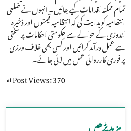
تمام ممکنہ اقدامات کیے جائیں۔ انہوں نے ضلعی
انتظامیہ کو ہدایت کی کہ انتظامیہ قیمتوں اور ذخیرہ
اندوزی کے حوالے سے حکومتی احکامات پر سختی
سے عمل درآمد کرائیں اور کسی بھی خلاف ورزی
پر فوری کارروائی عمل میں لائی جائے۔
Post Views:
370
مزید پڑھیں