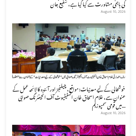
کی باہمی مشاورت سے کیا گیا ہے، شفیع جان
August 10, 2026
خوشحالی کے لیے معدنیات: مواقع، چیلنجز اور آئندہ کا لائحہ عمل کے
عنوان سے، غلام اسحاق خان انسٹیٹیوٹ آف انجینئرنگ صوابی
میں قومی سمپوزیم...
August 10, 2026