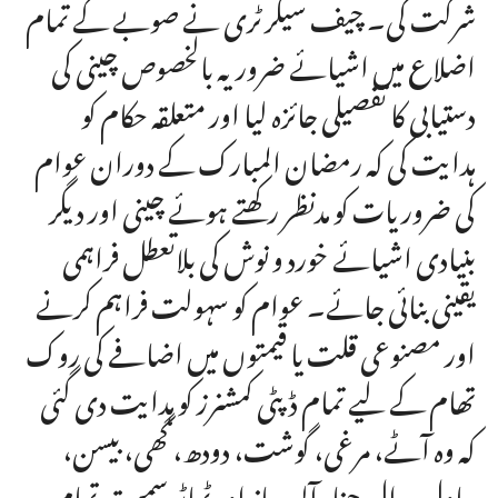
شرکت کی۔ چیف سیکرٹری نے صوبے کے تمام
اضلاع میں اشیائے ضروریہ بالخصوص چینی کی
دستیابی کا تفصیلی جائزہ لیا اور متعلقہ حکام کو
ہدایت کی کہ رمضان المبارک کے دوران عوام
کی ضروریات کو مدنظر رکھتے ہوئے چینی اور دیگر
بنیادی اشیائے خورد و نوش کی بلاتعطل فراہمی
یقینی بنائی جائے۔ عوام کو سہولت فراہم کرنے
اور مصنوعی قلت یا قیمتوں میں اضافے کی روک
تھام کے لیے تمام ڈپٹی کمشنرز کو ہدایت دی گئی
کہ وہ آٹے، مرغی، گوشت، دودھ، گھی، بیسن،
چاول، دال چنا، آلو، پیاز اور ٹماٹر سمیت تمام