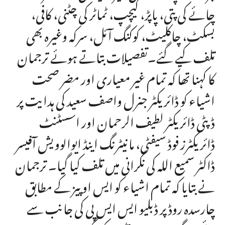
چائے کی پتی، پاپڑ، کیچپ، ٹماٹر کی چٹنی، کافی،
بسکٹ، چاکلیٹ، کوکنگ آئل، سرکہ وغیرہ بھی
تلف کیے گئے۔تفصیلات بتاتے ہوئے ترجمان
کا کہنا تھا کہ تمام غیر معیاری اور مضر صحت
اشیاء کو ڈائریکٹر جنرل واصف سعید کی ہدایت پر
ڈپٹی ڈائریکٹر لطیف الرحمان اور اسسٹنٹ
ڈائریکٹرز فوڈ سیفٹی، مانیٹرنگ اینڈ ایوالوویش آفیسر
ڈاکٹر سمیع اللہ کی نگرانی میں تلف کیا گیا۔ ترجمان
نے بتایا کہ تمام اشیاء کو ایس او پیز کے مطابق
چارسدہ روڈ پر ڈبلیو ایس ایس پی کی جانب سے