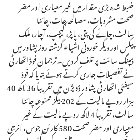
ضبط شدہ بڑی مقدار میں غیر معیاری اور مضر
صحت مشروبات، مصالحہ جات،چائنا
سالٹ،چائے کی پتی، پاپڑ، کیچپ، آچار، ملک
پیکس اور دیگر خوردنی اشیاء گزشتہ روز پشاور میں
ڈمپنگ سائٹ پر تلف کردیں۔ترجمان فوڈ اتھارٹی
نے تفصیلات جاری کرتے ہوئے بتایا کہ فوڈ
سیفٹی اتھارٹی پشاور ڈویژن میں تقریباً 36 لاکھ 40
ہزار روپے مالیت کے 202 بیگز ممنوعہ چائنا
سالٹ، تقریباً 4 لاکھ روپے مالیت کے غیر
معیاری اور مضر صحت 580 کارٹن جوس، انرجی
ڈرنکس، اور ڈبہ بند دودھ تلف کیے گئے۔ اس کے