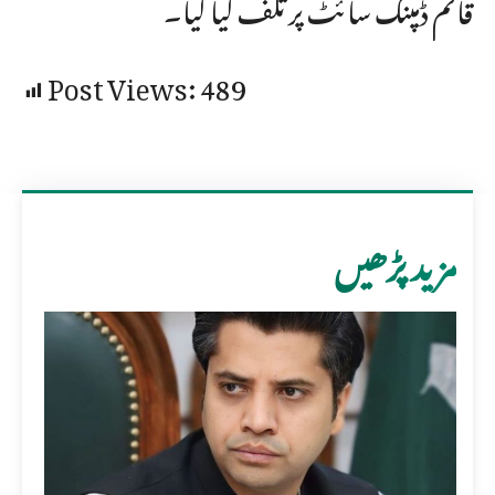
قائم ڈمپنگ سائٹ پر تلف کیا گیا۔
Post Views:
489
مزید پڑھیں