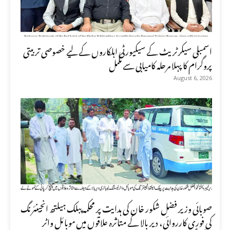
اسمبلی سیکرٹریٹ کے سیکیورٹی اہلکاروں کے لیے خصوصی تربیتی
پروگرام کا پہلا مرحلہ کامیابی سے مکمل
August 6, 2026
صوبائی وزیر فضل شکور خان کی ہدایت پر محکمہ پبلک ہیلتھ انجینئرنگ
کی فوری کارروائی، دیر بالا کے متاثرہ علاقوں میں موبائل واٹر