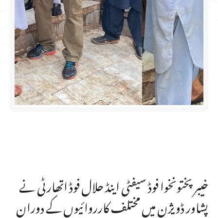
خیبرپختونخوا فوڈ سیفٹی اینڈ حلال فوڈ اتھارٹی نے
پشاور ڈویژن میں مختلف کارروائیوں کے دوران