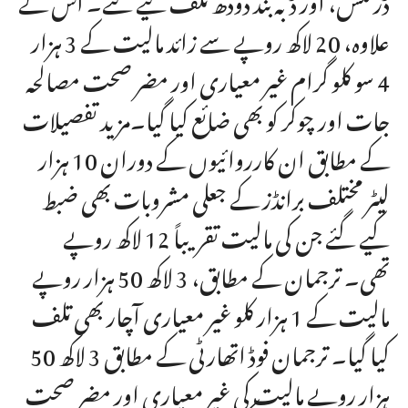
علاوہ، 20 لاکھ روپے سے زائد مالیت کے 3 ہزار
4 سو کلو گرام غیر معیاری اور مضر صحت مصالحہ
جات اور چوکر کو بھی ضائع کیا گیا۔مزید تفصیلات
کے مطابق ان کارروائیوں کے دوران 10 ہزار
لیٹر مختلف برانڈز کے جعلی مشروبات بھی ضبط
کیے گئے جن کی مالیت تقریباً 12 لاکھ روپے
تھی۔ ترجمان کے مطابق، 3 لاکھ 50 ہزار روپے
مالیت کے 1 ہزار کلو غیر معیاری آچار بھی تلف
کیا گیا۔ ترجمان فوڈ اتھارٹی کے مطابق 3 لاکھ 50
ہزار روپے مالیت کی غیر معیاری اور مضر صحت