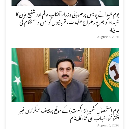
یومِ شہدائے پولیس پر صوبائی وزراء آفتاب عالم اور شفیع جان کا
شہداء کو بھرپور خراجِ عقیدت، قربانیوں کو امن و استحکام کی
بنیاد...
August 6, 2026
یومِ استحصالِ کشمیر (5 اگست) کے موقع پرچیف سیکرٹری خیبر
پختونخوا شہاب علی شاہ کا پیغام
August 6, 2026