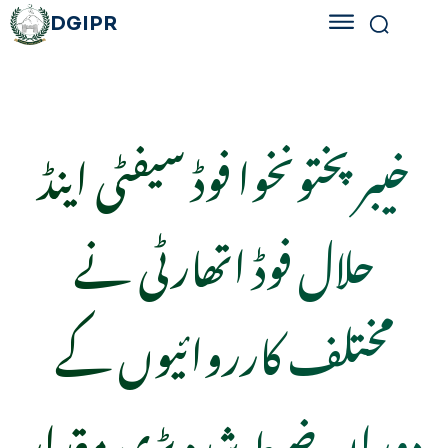
DGIPR
خیبرپختونخوا فوڈ سیفٹی اینڈ
حلال فوڈ اتھارٹی نے
مختلف کارروائیوں کے
دوران ضبط شدہ بڑی مقدار