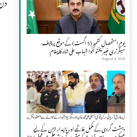
دن 
یومِ استحصالِ کشمیر (5 اگست) کے موقع پرچیف
سیکرٹری خیبر پختونخوا شہاب علی شاہ کا پیغام
August 6, 2026
دہشت گردی کے مکمل خاتمے اور پائیدار امن کے لیے
عسکری و سیاسی قیادت کو متحد ہو کر مؤثر حکمت عملی اپنانا