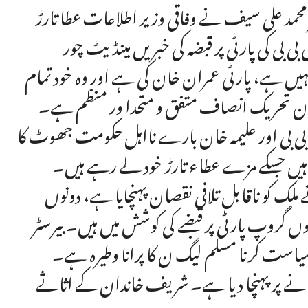
ر محمد علی سیف نے وفاقی وزیر اطلاعات عطا تارڑ
ی بی کی پارٹی پر قبضہ کی خبریں مینڈیٹ چور
ں ہے، پارٹی عمران خان کی ہے اور وہ خود تمام
تان تحریک انصاف متفق و متحدا ور منظم ہے۔
 بی بی اور علیمہ خان بارے نااہل حکومت جھوٹ کا
 ہیں جسکے مزے عطاء تارڑ خود لے رہے ہیں۔
ملک کو ناقابل تلافی نقصان پہنچایا ہے، دونوں
وں گروپ پارٹی پر قبضے کی کوشش میں ہیں۔ بیرسٹر
سیاست کرنا مسلم لیگ ن کا پرانا وطیرہ ہے۔
نے پر پہنچا دیا ہے۔ شریف خاندان کے اثاثے