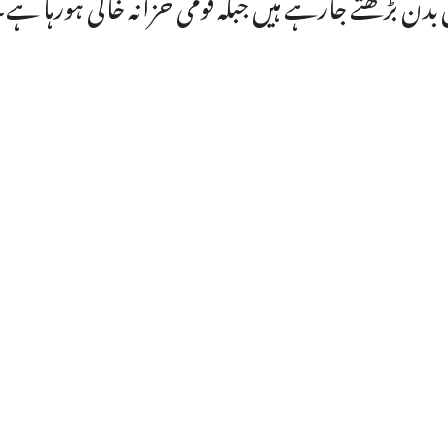
بدن بڑھتے جارہے ہیں جبکہ قومی خزانہ خالی ہورہا ہے