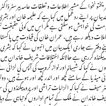
ر پختونخوا کے مشیر اطلاعات و تعلقات عامہ بیرسٹر ڈاکٹ
بیان پر اپنے ردعمل میں کہا ہے کہ علیمہ خان اور بشری ب
مت کی خواہش ہوسکتی ہے مگر اس میں کوئی حقیقت نہی
ملات دیکھ رہے ہیں، عمران خان کی قیادت میں پاکس
ے دفتر سے جاری ایک بیان میں انہوں نے کہا کہ بشری
پیگنڈہ کررہی ہے حالانکہ اختلافات شریف خاندان میں
وں نے کہا کہ شہباز اور نواز گروپ کی آپس کی لڑائی نے 
ئی میڈیا کے سامنے کچھ اور اندر کچھ اور ہوتے ہیں، دون
ٹر سیف نے کہا کہ الزامات تراشی اور پروپیگنڈوں کی 
ف خاندان نے ملک کے تمام اداروں کو تباہی کے دہا