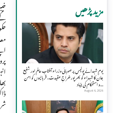
خیب
مزید پڑھیں
کے 
حکو
معا
اپن
پرو
انہ
یومِ شہدائے پولیس پر صوبائی وزراء آفتاب عالم اور شفیع
جان کا شہداء کو بھرپور خراجِ عقیدت، قربانیوں کو امن
بھا
و استحکام کی بنیاد...
ڈاک
August 6, 2026
شری