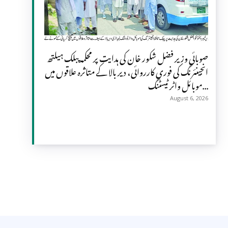
صوبائی وزیر فضل شکور خان کی ہدایت پر محکمہ پبلک ہیلتھ
انجینئرنگ کی فوری کارروائی، دیر بالا کے متاثرہ علاقوں میں
موبائل واٹر ٹیسٹنگ...
August 6, 2026