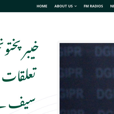
HOME
ABOUT US
FM RADIOS
N
خیبر پختو
تعلقات عا
سیف نے 