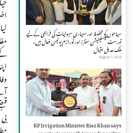
خیا
اضل
لیا
سیاحوں کو محفوظ اور معیاری سہولیات کی فراہمی کے لیے
مفا
ٹورسٹ فیسلیٹیشن سنٹرز اور ٹورازم پولیس فعال ہیں،
ملک عدیل اقبال
کے 
August 7, 2026
اپن
وفا
قبض
بی 
KP Irrigation Minister Riaz Khan says
مطا
sports steer youth towards positive