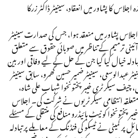
اس کا پشاور میں انعقاد، سینیٹر ڈاکٹر زرکا
اجلاس پشاور میں منعقد ہوا، جس کی صدارت سینیٹر
آئینی ترمیم کے تناظر میں صوبائی حقوق سے متعلق
 تبادلہ خیال کیا گیا جن کے حل کے لیے وفاقی اور بین
عبدالوسعی، سینیٹر ضمیر حسین گھمرو، سابق سینیٹر
ل، چیف سیکرٹری خیبرپختونخوا شہاب علی شاہ،
ر متعلقہ انتظامی سیکرٹریوں نے شرکت کی۔ اجلاس
رپختونخوا کو نیٹ ہائیڈرو منافع کی منتقلی کے مسئلے
ل پر کمیٹی نے ٹیسکو کی فنڈنگ کے معاملے پر تبادلہ