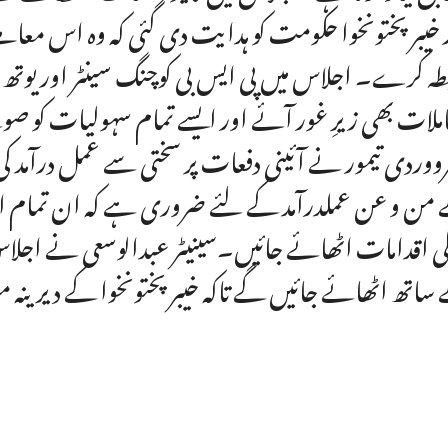
 خیبرپختونخوا حکومت کو ہدایت دی گئی کہ وہ اس معاملے
طہ کرے۔ اجلاس میں پی ایس بی کوچنگ سینٹر اور یوتھ 
ملات بھی زیرِ غور آئے اور ایسے تمام سہولیات کو صوبے ک
من و عن عملدرآمد کے لئے ضروری ہے کہ ان تمام امور
ی اقدامات اٹھائے جائیں۔سینیٹر عبدالوسعی نے اجلاس ک
ساتھ اٹھائے جائیں گے تاکہ خیبرپختونخوا کے دیرینہ مس