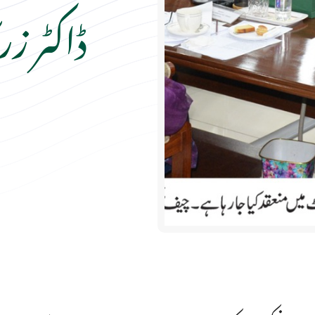
ڈاکٹر ز