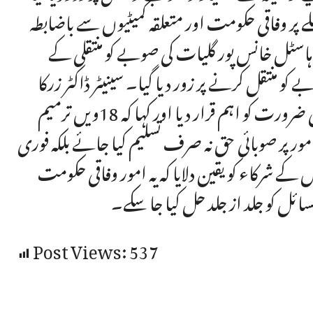
 پر وفاقی حکومت اور متعلقہ کمیٹیوں سے باضابطہ
ہاسٹل خانس پور گلیات کی صوبے کو منتقلی کے
و منتقل کرنے پر زور دیا گیا۔ سینیٹر ڈاکٹر زرکا
سہرووردی تیمور نے آئینی دفعات پر سختی سے عمل درآمد کی ضرورت کو اہم قرار دیا اور کہا کہ 18ویں ترمیم
 پر صوبائی حق نہ صرف تسلیم کیا جائے بلکہ فوری
ے شرکاء کو یقین دلایا کہ یہ امور وفاقی حکومت
ائل کو جلد از جلد حل کیا جا سکے۔
Post Views:
537