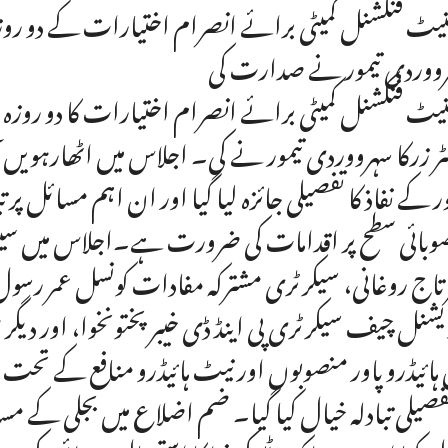
یٹ فنکشنل کمیٹی برائے انصرام اختیارات کے دو روزہ اجل
ووردی تیمور نے صدارت کی
یٹ فنکشنل کمیٹی برائے انصرام اختیارات کا دو روزہ 
ٹر زرکا سہرووردی تیمور نے کی۔ اجلاس میں اٹھارہویں 
ر کے نفاذ کا تفصیلی جائزہ لیا گیا اور ان اہم مسائل پر
وبائی سطح پر اقدامات کی ضرورت ہے۔اجلاس میں سینیٹر 
 تاج روغانی، سیکرٹری مشترکہ مفادات کونسل عمر رسو
یشنل چیف سیکرٹری پی اینڈ ڈی خیبرپختونخوا، اور دیگ
 ہائیڈرو پاور منصوبوں اور نیٹ ہائیڈرو منافع کے تحت خیب
تفصیلی تبادلہ خیال کیا گیا۔ ضم اضلاع میں بجلی کے مسائ