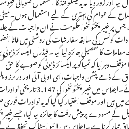
ل کیا اور زور دیا کہ یہ ٹیسکو فنڈ کا استعمال صوبائی ح
اع کے عوام کی بہتری کے لیے استعمال ہوں۔کمیٹی نے
، جس پر خیبرپختونخوا حکومت نے ان واجبات کے جلد 
دات کونسل کی سابقہ سفارشات کی روشنی میں فاٹا انض
معاملات کا تفصیلی جائزہ لیا گیا۔ فیڈرل ایکسائز ڈیوٹ
ا مؤقف دہرایا کہ تمباکو پر ایکسائز ڈیوٹی کو صوبے کا ح
ق کے ذمے پنشن واجبات،ای او بی آئی اور ورکرز ویلفیئ
آئے۔اجلاس میں خیبرپختون
ے میں ہیں اور موقف اختیار کیا گیا کہ یہ نوادرات فوری
بل کے مسودے پر پیش رفت کا جائزہ لیا گیا، جسے خی
بق تیار کرنا ہے۔اجلاس میں لائیو اسٹاک تحفظ کے لیے قرن