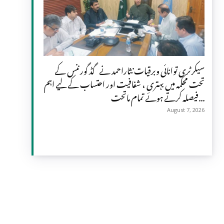
سیکرٹری توانائی وبرقیات نثاراحمد نے گڈ گورننس کے
تحت محکمہ میں بہتری ، شفافیت اور احتساب کے لیے اہم
فیصلہ کرتے ہوئے تمام ماتحت...
August 7, 2026