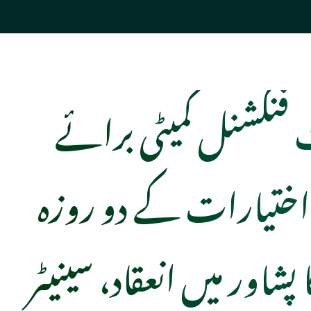
فنکشنل کمیٹی برائے
اختیارات کے دو روزہ
پشاور میں انعقاد، سینیٹر