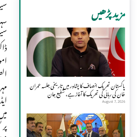
سین
مزید پڑھیں
سہر
سین
ڈاک
امو
الص
مہر
پاکستان تحریک انصاف کا پشاور میں تاریخی جلسہ عمران
خان کی رہائی کی تحریک کا آغاز ہے، شفیع جان
ایڈ
August 7, 2026
میں
پر 