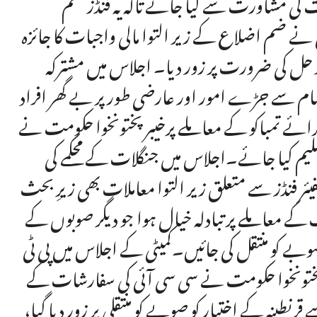
کومت کی مشاورت سے کیا جائے تاکہ یہ فنڈز ضم
 ضم اضلاع کے زیر التوا مالی واجبات کا جائزہ
حل کی ضرورت پر زور دیا۔ اجلاس میں مشترکہ
مام سے جڑے امور اور عارضی طور پر بے گھر افراد
ی برائے تمباکو کے معاملے پرخیبرپختونخوا حکومت نے
ق تسلیم کیا جائے۔اجلاس میں جنگلات کے محکمے کی
ر فنڈز سے متعلق زیر التوا معاملات بھی زیرِ بحث
خوا کی 3,147 تاریخی نوادرات کے معاملے پر تبادلہ خیال ہوا جو دیگر صوبوں کے
 صوبے کو منتقل کی جائیں۔کمیٹی کے اجلاس میں پی ٹی
برپختونخوا حکومت نے سی سی آئی کی سفارشات کے
طینہ کے اختیار کو صوبے کو منتقلی پر زور دیا گیا،