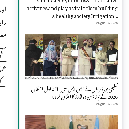
اور
activities and play a vital role in building
a healthy society Irrigation...
راب
August 7, 2026
معا
کے 
عمل
کے 
تعلیمی بورڈ مردان نے ایس ایس سی سالانہ اول امتحان
2026 کے پوزیشن ہولڈرز کا اعلان کر دیا
August 7, 2026