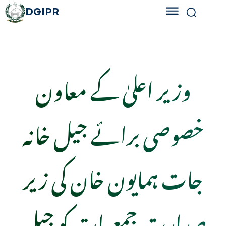
DGIPR
وزیر اعلیٰ کے معاون
خصوصی برائے جیل خانہ
جات ہمایون خان کی زیر
صدارت جمعرات کو جیل