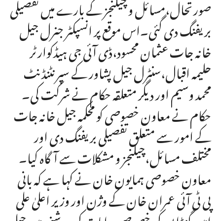
صورتحال،مسائل و چیلنجز کے بارے میں تفصیلی
بریفنگ دی گئی۔اس موقع پر انسپکٹر جنرل جیل
خانہ جات عثمان محسود،ڈی آئی جی ہیڈکوارٹر
حلیمہ اقبال،سنٹرل جیل پشاور کے سپرنٹنڈنٹ
محمد وسیم اور دیگر متعلقہ حکام نے شرکت کی۔
حکام نے معاون خصوصی کو محکمہ جیل خانہ جات
کے امور سے متعلق تفصیلی بریفنگ دی اور
مختلف مسائل،چیلنجز و مشکلات سے آگاہ کیا۔
معاون خصوصی ہمایون خان نے کہا ہے کہ بانی
پی ٹی آئی عمران خان کے وژن اور وزیر اعلیٰ علی
امین گنڈا پور کی خصوصی ہدایات کی روشنی میں جیلو