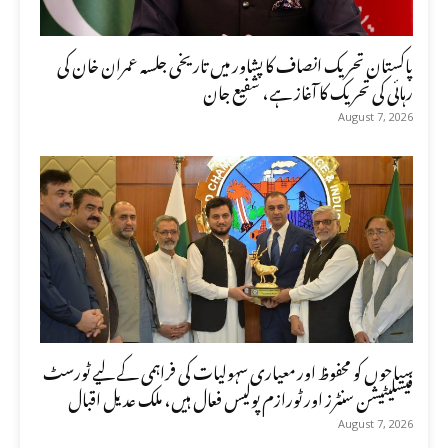
پاکستان تحریک انصاف کا پشاور میں تاریخی جلسہ عمران خان کی
رہائی کی تحریک کا آغاز ہے، شفیع جان
August 7, 2026
سیاحوں کو محفوظ اور معیاری سہولیات کی فراہمی کے لیے ٹورسٹ
فیسلیٹیشن سنٹرز اور ٹورازم پولیس فعال ہیں، ملک عدیل اقبال
August 7, 2026