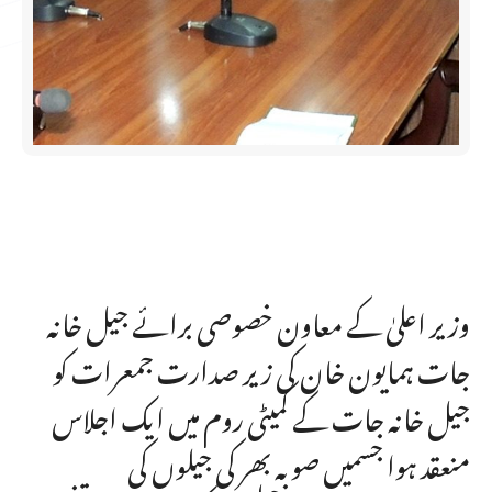
وزیر اعلیٰ کے معاون خصوصی برائے جیل خانہ
جات ہمایون خان کی زیر صدارت جمعرات کو
جیل خانہ جات کے کمیٹی روم میں ایک اجلاس
منعقد ہوا جسمیں صوبہ بھر کی جیلوں کی