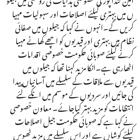
ں میں بہتری کیلئے اصلاحات اور سہولیات مہیا
کریں گے۔انہوں نے کہا کہ جیلوں میں صفائی
نظام میں بہتری اور قیدیوں کو اچھے کھانے مہیا
کرنے کیلئے صوبائی حکومت خصوصی اقدامات
اٹھارہی ہے۔انکا مزید کہنا تھا کہ جیلوں میں
قیدیوں سے ملاقات کے سلسلے میں آسانیاں پیدا
کی جائیں اور سردیوں کے موسم میں انکے لئے
انتظامات کو مزید بہتر کیاجائے۔ معاون خصوصی
نے کہا ہے کہ صوبائی حکومت جیل اصلاحات
کیلئے کوشاں ہے اور اس سلسلے میں مزید ٹھوس