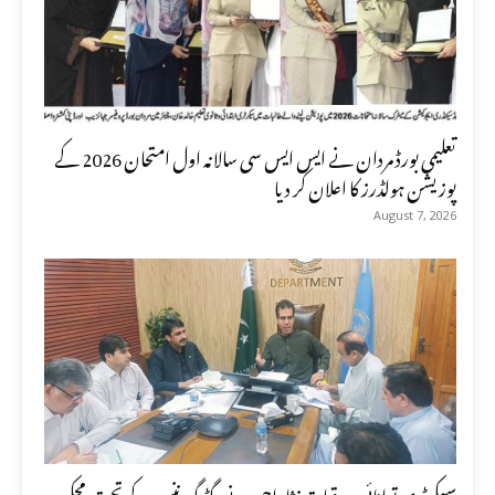
تعلیمی بورڈ مردان نے ایس ایس سی سالانہ اول امتحان 2026 کے
پوزیشن ہولڈرز کا اعلان کر دیا
August 7, 2026
سیکرٹری توانائی وبرقیات نثاراحمد نے گڈ گورننس کے تحت محکمہ