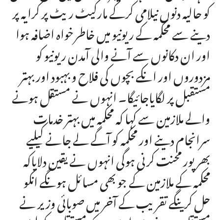
کو حالیہ دنوں نیلامی کرکے مارکیٹ ریٹ پر کرایہ پر
دینے سے محکمہ کے ریونیو میں خاطرخواہ اضافہ ہوا
اور ان دکانوں سے آنے والی آمدن ریونیو کو
مزدوروں اور انکے بچوں کی فلاح و بہبود اور بہتر
مستقبل پر لگایاجائیگا۔ انہوں نے مستقل ہونے
والے ملازمین سے کہا کہ محکمہ میں بہتر خدمات
سرانجام دینے اور محکمہ کو آگے لے جانے کیلیے
بھرپور محنت کرنی ہوگی انہوں نے یقین دلایاکہ
محکمہ کے ملازمین کے جو بھی مسائل ہونگے انکو
حل کرینگے تقریب کے آخر میں صوبائی وزیر نے