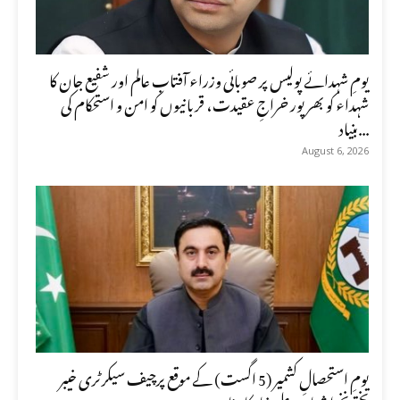
یومِ شہدائے پولیس پر صوبائی وزراء آفتاب عالم اور شفیع جان کا
شہداء کو بھرپور خراجِ عقیدت، قربانیوں کو امن و استحکام کی
بنیاد...
August 6, 2026
یومِ استحصالِ کشمیر (5 اگست) کے موقع پرچیف سیکرٹری خیبر
پختونخوا شہاب علی شاہ کا پیغام