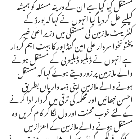
مستقل کیا گیا ہے ان کے درینہ مسئلہ کو ہمیشہ
کیلیے حل کردیا گیا انہوں نے کہا کہ بورڈ کے
کنٹریکٹ ملازمین کی مستقلی میں وزیر اعلیٰ خیبر
پختونخوا سردار علی امین گنڈاپور کا بہت اہم کردار
ہے انہوں نے ڈبلیو ڈبلیو بی کے مستقل ہونے
والے ملازمین پر زور دیتے ہوئے کہا کہ مستقل
ہونے والے ملازمین اپنی ذمہ داریاں بطریق
احسن نبھائیں اور محکمہ کی ترقی میں کردار ادا کرنے
کے لئے خوب محنت اور دل لگا کر کام کریں وہ
مستقل ہونے والے ملازمین کے اعزاز میں
ورکنگ فولکس گرائمر سکول پشاور میں منعقد ہونے