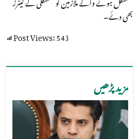
مستقل ہونے والے ملازمین کو مستقلی کے لیٹرز
بھی دئے۔
Post Views:
543
مزید پڑھیں