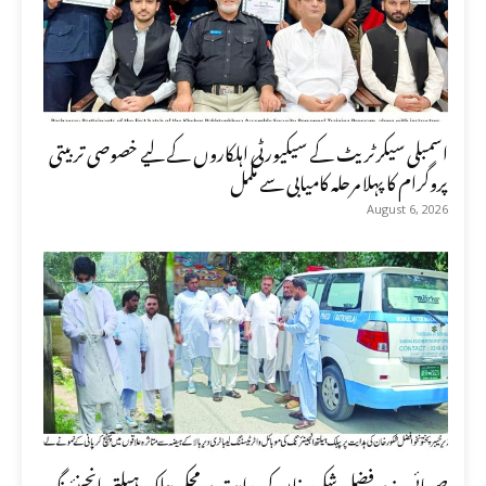
اسمبلی سیکرٹریٹ کے سیکیورٹی اہلکاروں کے لیے خصوصی تربیتی
پروگرام کا پہلا مرحلہ کامیابی سے مکمل
August 6, 2026
صوبائی وزیر فضل شکور خان کی ہدایت پر محکمہ پبلک ہیلتھ انجینئرنگ