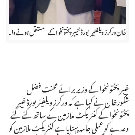
خیبر پختونخوا کے وزیر برائے محنت فضل
شکورخان نے کہا ہے کہ ورکرز ویلفیئر بورڈ خیبر
پختونخوا کے کنٹریکٹ ملازمین کے ساتھ کئے گئے
وعدے کو عملی جامہ پہنایا ہے کنٹریکٹ ملازمین کو