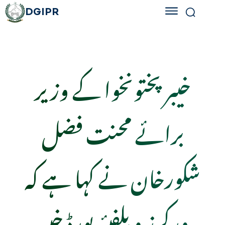
DGIPR
خیبر پختونخوا کے وزیر
برائے محنت فضل
شکورخان نے کہا ہے کہ
ورکرز ویلفیئر بورڈ خیبر