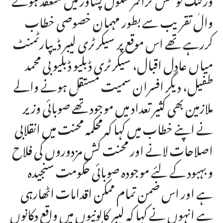
والٰ تقریب سے بطور مہمان خصوصی خطاب
کررہے تھے اس موقع پر سیکرٹری لیبر ڈیپارٹمنٹ
میاں عادل اقبال، سیکرٹری ڈبلیو ڈبلیو بی محمد
طفیل، دیگر افسران سمیت مستقل ہونے والے
ملازمین بھی کثیر تعداد میں موجود تھے صوبائی وزیر
نے اپنے خطاب میں کہا کہ محکمہ محنت میں انقلابی
اصلاحات لانے اور محنت کش مزدوروں کی فلاح
و بہبود کے لئے موجودہ صوبائی حکومت سنجیدہ
ہے اور اس ضمن تمام ممکن اقدامات اٹھارہی
ہے انہوں نے کہا کہ لیبر کالونیوں میں واقع دکانوں