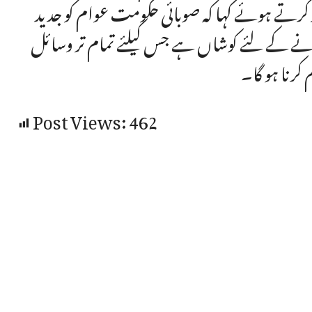
کرتے ہوئے کہا کہ صوبائی حکومت عوام کو جدید
نے کے لئے کوشاں ہے جس کیلئے تمام تر وسائل
 کرنا ہو گا۔
Post Views:
462