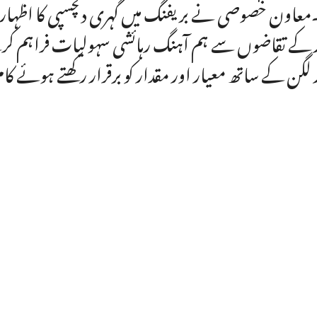
معاون خصوصی نے بریفنگ میں گہری دلچسپی کا اظہار 
 کے تقاضوں سے ہم آہنگ رہائشی سہولیات فراہم کر
 لگن کے ساتھ معیار اور مقدار کو برقرار رکھتے ہوئے کام