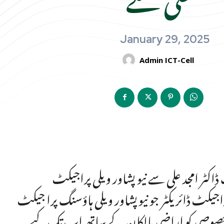
January 29, 2025
Admin ICT-Cell
کٹر امجد علی سے نیو پشاور ویلی پراجیکٹ
اجیکٹ ڈائریکٹر جو نیوپشاور ویلی ہاؤسنگ پرا جیکٹ
ن خصوصی کو اراضی مالکان کے ساتھ اب تک کیے