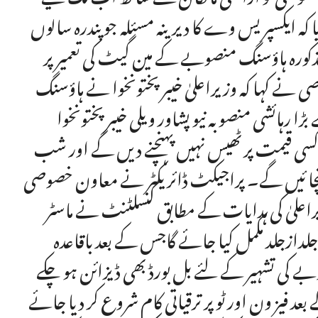
کہ ایکسپریس وے کا دیرینہ مسئلہ جو پندرہ سالوں
مذکورہ ہاؤسنگ منصوبے کے مین گیٹ کی تعمیر پر
 نے کہا کہ وزیراعلیٰ خیبر پختونخوا نے ہاؤسنگ
رہائشی منصوبہ نیو پشاور ویلی خیبر پختونخوا
 کسی قیمت پرٹھیس نہیں پہنچنے دیں گے اور شب
ہنچا ئیں گے۔ پراجیکٹ ڈائریکٹر نے معاون خصوصی
راعلیٰ کی ہدایات کے مطابق کنسلٹنٹ نے ماسٹر
ندہ کام جلدازجلد مکمل کیا جائے گاجس کے بعد باقاعدہ
 کی تشہیر کے لئے بل بورڈ بھی ڈیزائن ہو چکے
 فیز ون اور ٹو پر ترقیاتی کام شروع کر دیا جائے