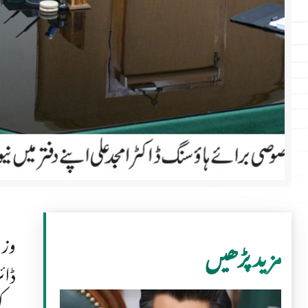
وزی
مزید پڑھیں
ڈائ
کے 