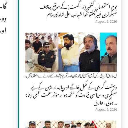
گا۔
یومِ استحصالِ کشمیر (5 اگست) کے موقع پرچیف
سیکرٹری خیبر پختونخوا شہاب علی شاہ کا پیغام
دور
August 6, 2026
اور
دہشت گردی کے مکمل خاتمے اور پائیدار امن کے لیے
عسکری و سیاسی قیادت کو متحد ہو کر مؤثر حکمت عملی اپنانا
ہوگی، طارق...
August 6, 2026