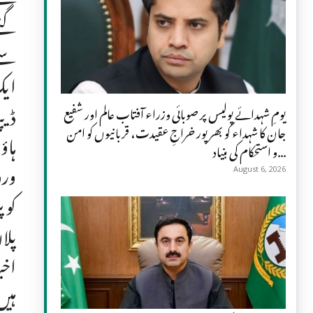
گئے
سے 
ایک
ڈیپ
یومِ شہدائے پولیس پر صوبائی وزراء آفتاب عالم اور شفیع
جان کا شہداء کو بھرپور خراجِ عقیدت، قربانیوں کو امن
ہاؤ
و استحکام کی بنیاد...
ورو
August 6, 2026
کو 
اخب
ہیں