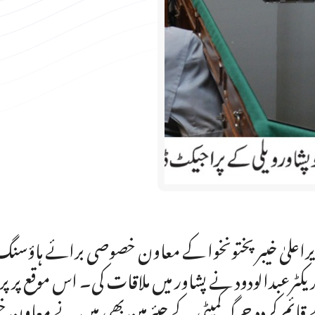
راعلیٰ خیبر پختونخوا کے معاون خصوصی برائے ہاؤسنگ ڈا
ریکٹرعبدالودود نے پشاور میں ملاقات کی۔ اس موقع پر پر
قائم کردہ جرگہ کمیٹی کے چیئرمین بھی ہیں نے معاو