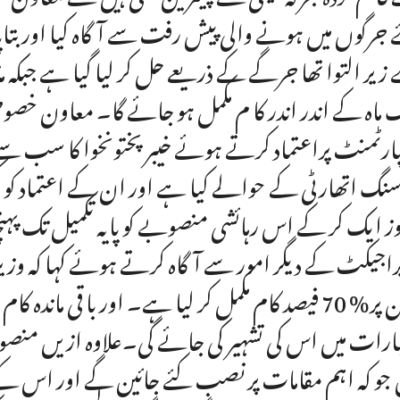
 جرگوں میں ہونے والی پیش رفت سے آگاہ کیا اور بتایا 
زیر التوا تھا جرگے کے ذریعے حل کر لیا گیا ہے جبکہ 
 ماہ کے اندر اندر کا م مکمل ہو جائے گا۔ معاون خصوصی
ارٹمنٹ پراعتماد کرتے ہوئے خیبر پختونخوا کا سب سے بڑا 
سنگ اتھارٹی کے حوالے کیا ہے اور ان کے اعتماد کو
ز ایک کر کے اس رہائشی منصوبے کو پایہ تکمیل تک پ
پراجیکٹ کے دیگر امور سے آگاہ کرتے ہوئے کہا کہ وزی
پلان پر% 70 فیصد کام مکمل کر لیا ہے۔ اور با قی ما
ارات میں اس کی تشہیر کی جائے گی۔علاوہ ازیں منصوبے
 جو کہ اہم مقامات پر نصب کئے جائین گے اور اس کے بعد