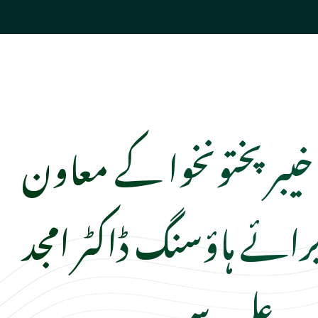
 خیبر پختونخوا کے معاون
ائے ہاؤسنگ ڈاکٹر امجد
علی سے