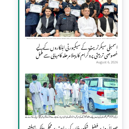
اسمبلی سیکرٹریٹ کے سیکیورٹی اہلکاروں کے لیے
خصوصی تربیتی پروگرام کا پہلا مرحلہ کامیابی سے مکمل
August 6, 2026
صوبائی وزیر فضل شکور خان کی ہدایت پر محکمہ پبلک ہیلتھ