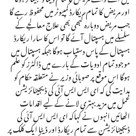
اور مریض کا تمام ریکارڈ کمپیوٹر میں محفوظ رہے گا
جب مریض دوبارہ کبھی بھی علاج معالجے کے
سلسلے میں ہسپتال آئے گا تو اس کا سارا ریکارڈ
ہسپتال کے پاس دستیاب ہوگا جبکہ ہسپتال میں
موجود تمام ادویات کے بارے میں ڈاکٹرز کو علم
ہوگا اس موقع پر صوبائی وزیر نے متعلقہ حکام کو
ہدایت کی کہ ای ایس ایس آئی کی ڈیجیٹائزیشن
عمل میں مزید بہتری لانے کے لیے اقدامات
اٹھائیں انہوں نے کہاکہ ای ایس ایس آئی کی
ڈیجیٹائزیشن سے تمام ریکارڈ اور ڈیٹا ایک کلک پر