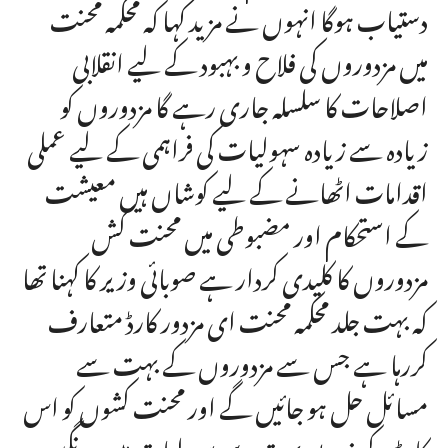
دستیاب ہوگا انہوں نے مزید کہا کہ محکمہ محنت
میں مزدوروں کی فلاح و بہبود کے لیے انقلابی
اصلاحات کا سلسلہ جاری رہے گا مزدوروں کو
زیادہ سے زیادہ سہولیات کی فراہمی کے لیے عملی
اقدامات اٹھانے کے لیے کوشاں ہیں معیشت
کے استحکام اور مضبوطی میں محنت کش
مزدوروں کا کلیدی کردار ہے صوبائی وزیر کا کہنا تھا
کہ بہت جلد محکمہ محنت ای مزدور کارڈ متعارف
کررہا ہے جس سے مزدوروں کے بہت سے
مسائل حل ہو جائیں گے اور محنت کشوں کو اس
کارڈ کے ذریعے بہت سے سہولیات میسر ہونگیں۔