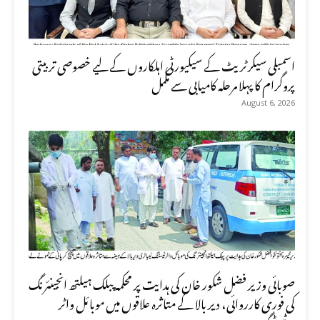
اسمبلی سیکرٹریٹ کے سیکیورٹی اہلکاروں کے لیے خصوصی تربیتی
پروگرام کا پہلا مرحلہ کامیابی سے مکمل
August 6, 2026
صوبائی وزیر فضل شکور خان کی ہدایت پر محکمہ پبلک ہیلتھ انجینئرنگ
کی فوری کارروائی، دیر بالا کے متاثرہ علاقوں میں موبائل واٹر