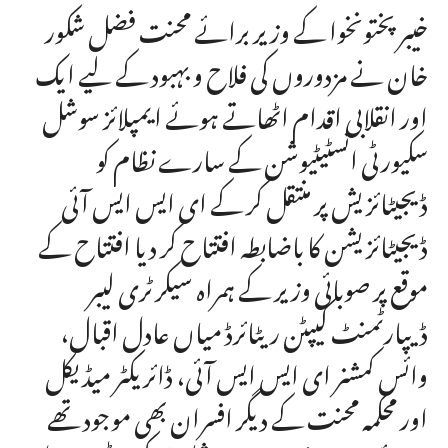
خیبر پختونخوا کے وزیر برائے محنت فضل شکور
خان نے مزدوروں کی فلاح و بہبود کے لیے ایک
اور انقلابی اقدام اٹھاتے ہوئے ایمپلائز سوشل
سکیورٹی انسٹیٹیوشن کے سارے نظام کو
ڈیجیٹائزیش پر منتقل کر کے ای ایس ایس آئی
ڈیجیٹائزیشن کا باضابطہ افتتاح کر دیا افتتاح کے
موقع پر صوبائی وزیر کے ہمراہ سیکرٹری لیبر
ڈیپارٹمنٹ کیپٹن ریٹائرڈ میاں عادل اقبال،
وائس کمشنر ای ایس ایس آئی، ڈائریکٹر میڈیکل
اور محکمہ محنت کے دیگر افسران بھی موجود تھے