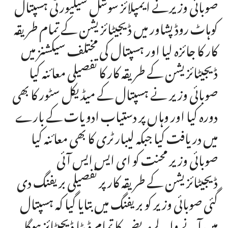
صوبائی وزیرنے ایمپلائز سوشل سیکیورٹی ہسپتال
کوہاٹ روڈ پشاور میں ڈیجیٹائزیشن کے تمام طریقہ
کار کا جائزہ لیا اور ہسپتال کی مختلف سیکشنز میں
ڈیجیٹائزیشن کے طریقہ کار کا تفصیلی معائنہ کیا
صوبائی وزیر نے ہسپتال کے میڈیکل سٹور کا بھی
دورہ کیا اور وہاں پر دستیاب ادویات کے بارے
میں دریافت کیا جبکہ لیبارٹری کا بھی معائنہ کیا
صوبائی وزیر محنت کو ای ایس ایس آئی
ڈیجیٹائزیشن کے طریقہ کار پر تفصیلی بریفنگ دی
گئی صوبائی وزیر کو بریفنگ میں بتایا گیا کہ ہسپتال
میں آنے والے مریض کا تمام ڈیٹا ڈیجیٹائز ہوگا