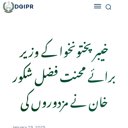
DGIPR
خیبر پختونخوا کے وزیر
برائے محنت فضل شکور
خان نے مزدوروں کی
January 29, 2025