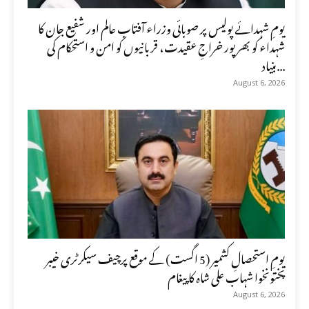
یومِ شہدائے پولیس پر صوبائی وزراء آفتاب عالم اور شفیع جان کا
شہداء کو بھرپور خراجِ عقیدت، قربانیوں کو امن و استحکام کی
بنیاد...
August 6, 2026
یومِ استحصالِ کشمیر (5 اگست) کے موقع پرچیف سیکرٹری خیبر
پختونخوا شہاب علی شاہ کا پیغام
August 6, 2026