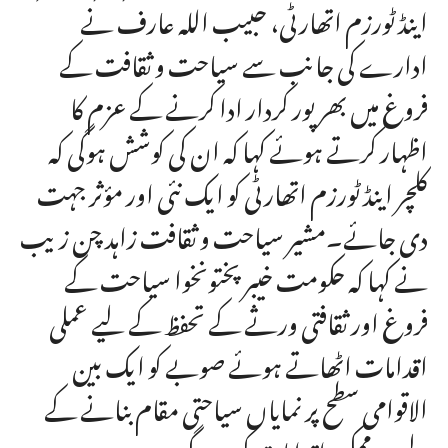
اینڈ ٹورزم اتھارٹی، حبیب اللہ عارف نے
ادارے کی جانب سے سیاحت و ثقافت کے
فروغ میں بھرپور کردار ادا کرنے کے عزم کا
اظہار کرتے ہوئے کہا کہ ان کی کوشش ہوگی کہ
کلچر اینڈ ٹورزم اتھارٹی کو ایک نئی اور مؤثر جہت
دی جائے۔مشیر سیاحت و ثقافت زاہد چن زیب
نے کہا کہ حکومت خیبر پختونخوا سیاحت کے
فروغ اور ثقافتی ورثے کے تحفظ کے لیے عملی
اقدامات اٹھاتے ہوئے صوبے کو ایک بین
الاقوامی سطح پر نمایاں سیاحتی مقام بنانے کے
لیے ہر ممکن اقدامات کرے گی۔