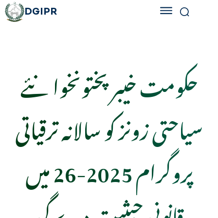
DGIPR
حکومت خیبر پختونخوا نئے
سیاحتی زونز کو سالانہ ترقیاتی
پروگرام 2025-26 میں
قانونی حیثیت دے گی