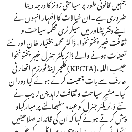
جنہیں قانونی طور پر سیاحتی زونز کا درجہ دینا
ضروری ہے۔ان خیالات کا اظہار انہوں نے
اپنے دفتر پشاور میں سیکرٹری محکمہ سیاحت و
ثقافت خیبر پختونخوا، ڈاکٹر محمد بختیار خان اور نئے
تعینات ہونے والے ڈائریکٹر جنرل خیبر پختونخوا
کلچر اینڈ ٹورزم اتھارٹی (KPCTA)، حبیب اللہ
عارف سے بات چھیت کرتے ہوئے کیا دوران
کیا۔مشیر سیاحت و ثقافت زاہد چن زیب نے
نئے ڈائریکٹر جنرل کو عہدہ سنبھالنے پر مبارکباد
پیش کرتے ہوئے کہا کہ ان کی قائدانہ صلاحیتیں
اتھارٹی کے دیرینہ اور پیچیدہ مسائل کے حل میں