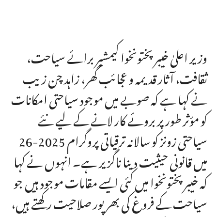
وزیر اعلیٰ خیبر پختونخوا کیمشیر برائے سیاحت،
ثقافت، آثار قدیمہ و عجائب گھر، زاہد چن زیب
نے کہا ہے کہ صوبے میں موجود سیاحتی امکانات
کو مؤثر طور پر بروئے کار لانے کے لیے نئے
سیاحتی زونز کو سالانہ ترقیاتی پروگرام 2025-26
میں قانونی حیثیت دینا ناگزیر ہے۔ انہوں نے کہا
کہ خیبر پختونخوا میں کئی ایسے مقامات موجود ہیں جو
سیاحت کے فروغ کی بھرپور صلاحیت رکھتے ہیں،