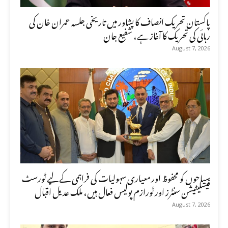
پاکستان تحریک انصاف کا پشاور میں تاریخی جلسہ عمران خان کی
رہائی کی تحریک کا آغاز ہے، شفیع جان
August 7, 2026
سیاحوں کو محفوظ اور معیاری سہولیات کی فراہمی کے لیے ٹورسٹ
فیسلیٹیشن سنٹرز اور ٹورازم پولیس فعال ہیں، ملک عدیل اقبال
August 7, 2026