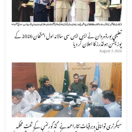
تعلیمی بورڈ مردان نے ایس ایس سی سالانہ اول امتحان 2026 کے
پوزیشن ہولڈرز کا اعلان کر دیا
August 7, 2026
سیکرٹری توانائی وبرقیات نثاراحمد نے گڈ گورننس کے تحت محکمہ