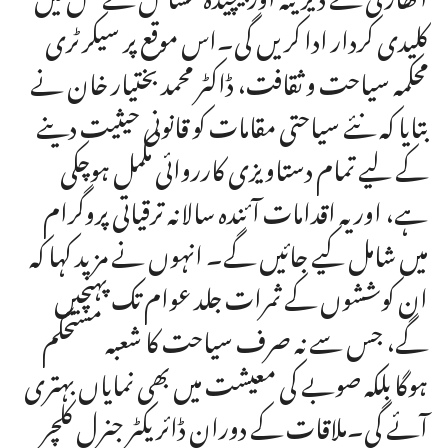
کلیدی کردار ادا کریں گی۔اس موقع پر سیکرٹری
محکمہ سیاحت و ثقافت، ڈاکٹر محمد بختیار خان نے
بتایا کہ نئے سیاحتی مقامات کو قانونی حیثیت دینے
کے لیے تمام دستاویزی کارروائی مکمل ہوچکی
ہے، اور یہ اقدامات آئندہ سالانہ ترقیاتی پروگرام
میں شامل کیے جائیں گے۔ انہوں نے مزید کہا کہ
ان کوششوں کے ثمرات جلد عوام تک پہنچیں
گے، جس سے نہ صرف سیاحت کا شعبہ مستحکم
ہوگا بلکہ صوبے کی معیشت میں بھی نمایاں بہتری
آئے گی۔ملاقات کے دوران ڈائریکٹر جنرل کلچر