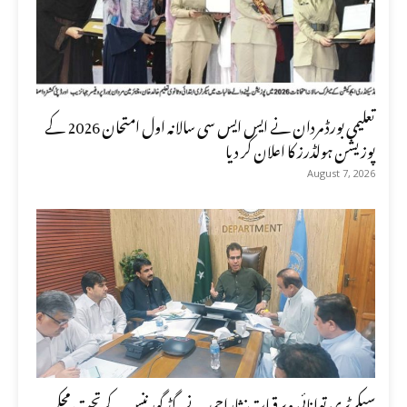
تعلیمی بورڈ مردان نے ایس ایس سی سالانہ اول امتحان 2026 کے
پوزیشن ہولڈرز کا اعلان کر دیا
August 7, 2026
سیکرٹری توانائی وبرقیات نثاراحمد نے گڈ گورننس کے تحت محکمہ