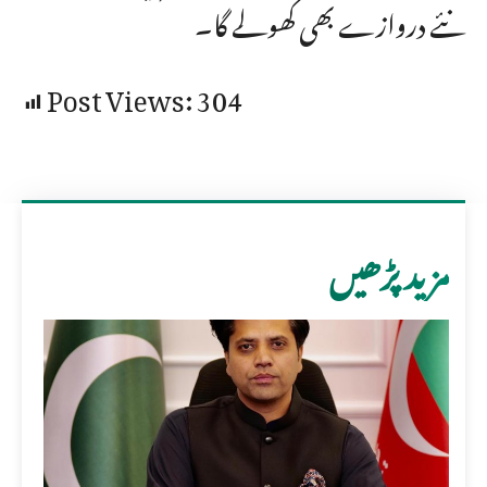
نئے دروازے بھی کھولے گا۔
Post Views:
304
مزید پڑھیں