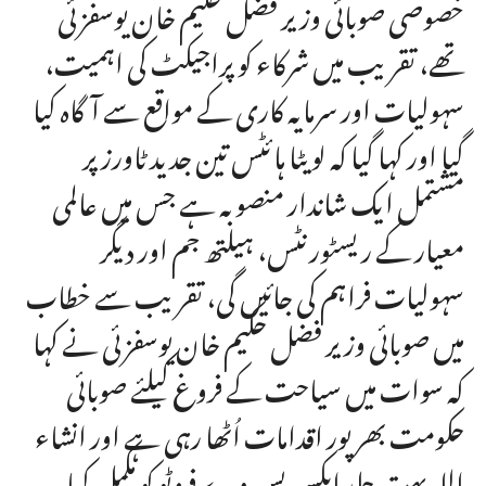
خصوصی صوبائی وزیر فضل حکیم خان یوسفزئی
تھے، تقریب میں شرکاء کو پراجیکٹ کی اہمیت،
سہولیات اور سرمایہ کاری کے مواقع سے آگاہ کیا
گیا اور کہا گیا کہ لویٹا ہائٹس تین جدید ٹاورز پر
مشتمل ایک شاندار منصوبہ ہے جس میں عالمی
معیار کے ریسٹورنٹس، ہیلتھ جم اور دیگر
سہولیات فراہم کی جائیں گی، تقریب سے خطاب
میں صوبائی وزیر فضل حکیم خان یوسفزئی نے کہا
کہ سوات میں سیاحت کے فروغ کیلئے صوبائی
حکومت بھرپور اقدامات اُٹھا رہی ہے اور انشاء
اللہ بہت جلد ایکسپریس وے فیز ٹو کو مکمل کیا