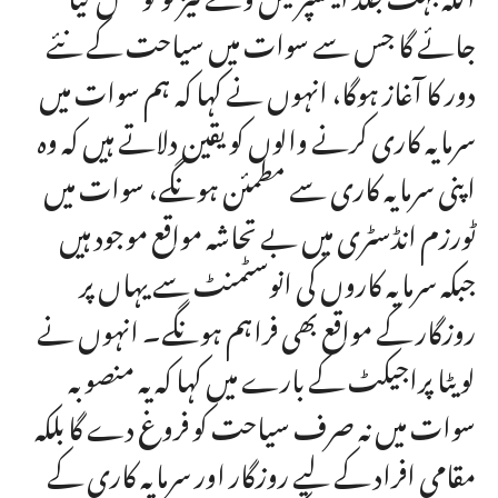
جائے گا جس سے سوات میں سیاحت کے نئے
دور کا آغاز ہوگا، انہوں نے کہا کہ ہم سوات میں
سرمایہ کاری کرنے والوں کو یقین دلاتے ہیں کہ وہ
اپنی سرمایہ کاری سے مطمئن ہونگے، سوات میں
ٹورزم انڈسٹری میں بے تحاشہ مواقع موجود ہیں
جبکہ سرمایہ کاروں کی انوسٹمنٹ سے یہاں پر
روزگار کے مواقع بھی فراہم ہونگے۔ انہوں نے
لویٹا پراجیکٹ کے بارے میں کہا کہ یہ منصوبہ
سوات میں نہ صرف سیاحت کو فروغ دے گا بلکہ
مقامی افراد کے لیے روزگار اور سرمایہ کاری کے