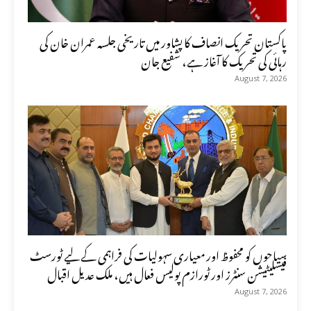
پاکستان تحریک انصاف کا پشاور میں تاریخی جلسہ عمران خان کی
رہائی کی تحریک کا آغاز ہے، شفیع جان
August 7, 2026
سیاحوں کو محفوظ اور معیاری سہولیات کی فراہمی کے لیے ٹورسٹ
فیسلیٹیشن سنٹرز اور ٹورازم پولیس فعال ہیں، ملک عدیل اقبال
August 7, 2026