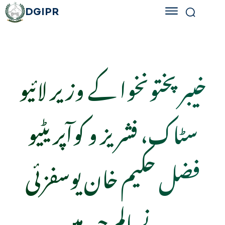
DGIPR
خیبر پختونخوا کے وزیر لائیو
سٹاک، فشریز و کوآپریٹیو
فضل حکیم خان یوسفزئی
نے مالم جبہ میں