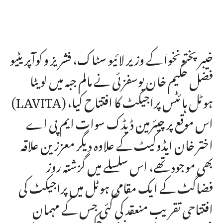
خیبر پختونخوا کے وزیر لائیو سٹاک، فشریز و کوآپریٹیو
فضل حکیم خان یوسفزئی نے مالم جبہ میں لویٹا
(LAVITA) ہوٹل ہائٹس پراجیکٹ کا افتتاح کیا،
اس موقع پر چیئرمین ڈیڈک سوات ایم پی اے
اختر خان ایڈوکیٹ کے علاوہ دیگر معززین علاقہ
بھی موجود تھے، اس سلسلے میں گزشتہ روز
فضاگٹ کے ایک مقامی ہوٹل میں پراجیکٹ کی
افتتاحی تقریب منعقد کی گئی جس کے مہمان