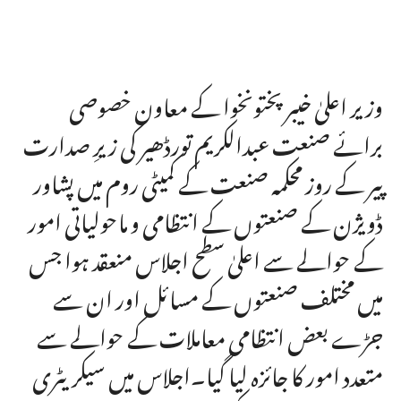
وزیر اعلیٰ خیبر پختونخوا کے معاون خصوصی
برائے صنعت عبدالکریم تورڈھیر کی زیرِ صدارت
پیر کے روز محکمہ صنعت کے کمیٹی روم میں پشاور
ڈویژن کے صنعتوں کے انتظامی و ماحولیاتی امور
کے حوالے سے اعلیٰ سطح اجلاس منعقد ہوا جس
میں مختلف صنعتوں کے مسائل اور ان سے
جڑے بعض انتظامی معاملات کے حوالے سے
متعدد امور کا جائزہ لیا گیا۔اجلاس میں سیکریٹری