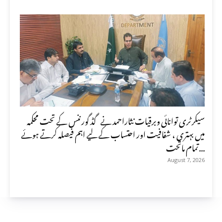
سیکرٹری توانائی وبرقیات نثاراحمد نے گڈ گورننس کے تحت محکمہ
میں بہتری ، شفافیت اور احتساب کے لیے اہم فیصلہ کرتے ہوئے
تمام ماتحت...
August 7, 2026