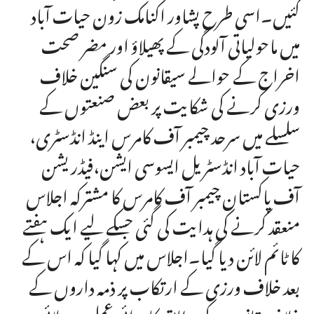
گئیں۔اسی طرح پشاور اکنامک زون حیات آباد
میں ماحولیاتی آلودگی کے پھیلاؤ اور مضر صحت
اخراج کے حوالے سیقانون کی سنگین خلاف
ورزی کرنے کی شکایت پر بعض صنعتوں کے
سلسلے میں سرحد چیمبر آف کامرس اینڈ انڈسٹری،
حیات آباد انڈسٹریل ایسوسی ایشن،فیڈریشن
آف پاکستان چیمبر آف کامرس کا مشترکہ اجلاس
منعقد کرنے کی ہدایت کی گئی جسکے لیے ایک ہفتے
کا ٹائم لائن دیا گیا۔اجلاس میں کہا گیا کہ اس کے
بعد خلاف ورزی کے ارتکاب پر ذمہ داروں کے
خلاف قانون کے مطابق کاروائی عمل میں لائی