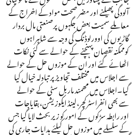
آلودگی پھیلنے اور مضر صحت مواد کے اخراج کے
معاملے سمیت بعض جگہوں پرصنعتی مال بردار
گاڑیوں کی اوورلوڈنگ کی وجہ سے شاہراہوں
کوممکنہ نقصان پہنچنے کے حوالے سے کئی نکات
اٹھائے گئے اور ان کے موزوں حل کے حوالے
سے اجلاس میں مختلف تجاویز پر تبادلہ خیال کیا
گیا۔اجلاس میں مھمند ماربل سٹی کے حوالے
سے بھی انفراسٹرکچر،لینڈ ایکوزیشن،بقایاجات
اور رابطہ سڑکوں کے امور کو زیر بحث لایا گیا جس
کے سلسلے میں موزوں حل کیلئے ہدایات جاری کی