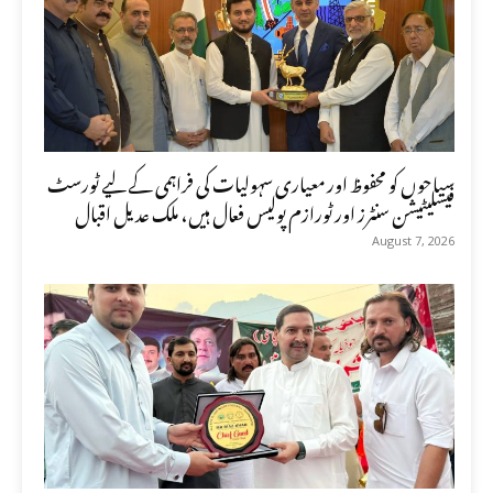
سیاحوں کو محفوظ اور معیاری سہولیات کی فراہمی کے لیے ٹورسٹ
فیسلیٹیشن سنٹرز اور ٹورازم پولیس فعال ہیں، ملک عدیل اقبال
August 7, 2026