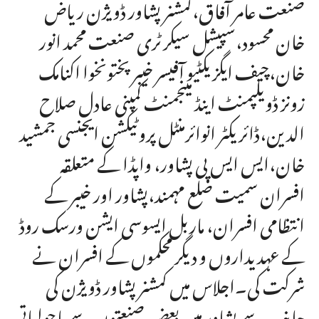
صنعت عامر آفاق،کمشنر پشاور ڈویژن ریاض
خان محسود،سپیشل سیکرٹری صنعت محمد انور
خان،چیف ایگزیکٹیو آفیسر خیبرپختونخوا اکنامک
زونز ڈویلپمنٹ اینڈ مینجمنٹ کمپنی عادل صلاح
الدین،ڈائریکٹر انوائرمنٹل پروٹیکشن ایجنسی جمشید
خان،ایس ایس پی پشاور، واپڈا کے متعلقہ
افسران سمیت ضلع مہمند،پشاور اور خیبر کے
انتظامی افسران، ماربل ایسوسی ایشن ورسک روڈ
کے عہدیداروں و دیگر محکموں کے افسران نے
شرکت کی۔اجلاس میں کمشنر پشاور ڈویژن کی
جانب سے پشاور میں بعض صنعتوں سے ماحولیاتی