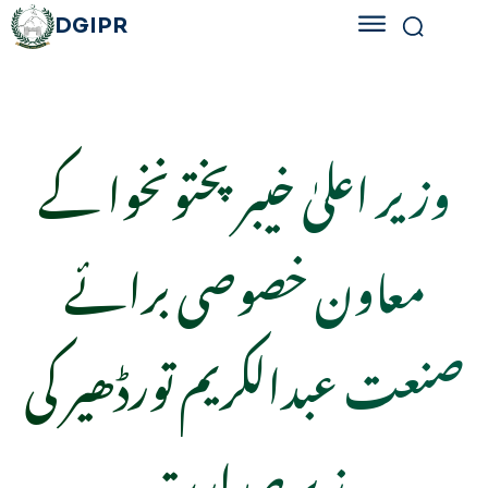
DGIPR
وزیر اعلیٰ خیبر پختونخوا کے
معاون خصوصی برائے
صنعت عبدالکریم تورڈھیر کی
زیرِ صدارت