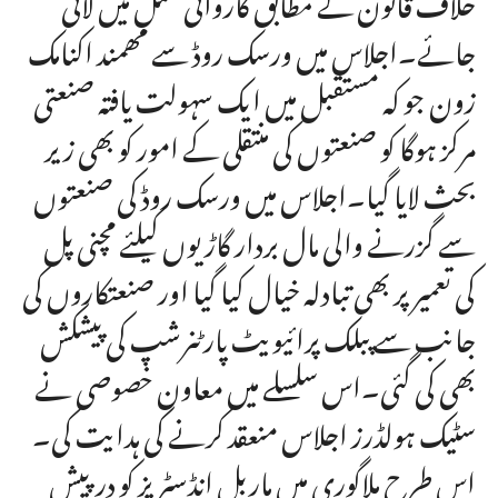
جائے۔اجلاس میں ورسک روڈ سے مھمند اکنامک
زون جو کہ مستقبل میں ایک سہولت یافتہ صنعتی
مرکز ہوگا کو صنعتوں کی منتقلی کے امور کو بھی زیر
بحث لایا گیا۔اجلاس میں ورسک روڈ کی صنعتوں
سے گزرنے والی مال بردار گاڑیوں کیلئے مچنی پل
کی تعمیر پر بھی تبادلہ خیال کیا گیا اور صنعتکاروں کی
جانب سے پبلک پرائیویٹ پارٹنرشپ کی پیشکش
بھی کی گئی۔اس سلسلے میں معاون خصوصی نے
سٹیک ہولڈرز اجلاس منعقد کرنے کی ہدایت کی۔
اس طرح ملاگوری میں ماربل انڈسٹریز کو درپیش