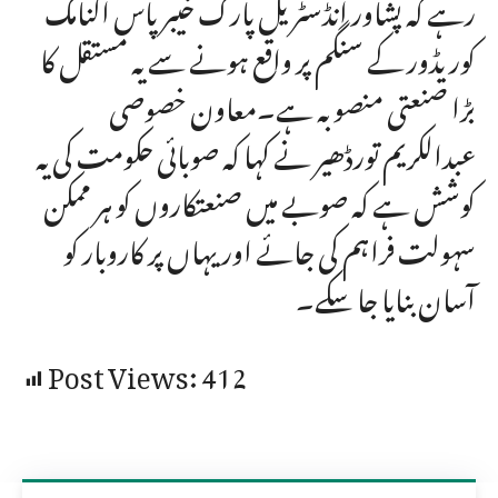
رہے کہ پشاور انڈسٹریل پارک خیبر پاس اکنامک
کوریڈور کے سنگم پر واقع ہونے سے یہ مستقل کا
بڑا صنعتی منصوبہ ہے۔معاون خصوصی
عبدالکریم تورڈھیر نے کہا کہ صوبائی حکومت کی یہ
کوشش ہے کہ صوبے میں صنعتکاروں کو ہر ممکن
سہولت فراہم کی جائے اور یہاں پر کاروبار کو
آسان بنایا جا سکے۔
Post Views:
412