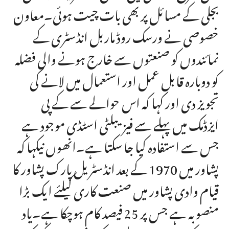
بجلی کے مسائل پر بھی بات چیت ہوئی۔معاون
خصوصی نے ورسک روڈ ماربل انڈسٹری کے
نمائندوں کو صنعتوں سے خارج ہونے والی فضلہ
کو دوبارہ قابل عمل اور استعمال میں لانے کی
تجویز دی اور کہا کہ اس حوالے سے کے پی
ایزڈمک میں پہلے سے فیزیبلٹی اسٹڈی موجود ہے
جس سے استفادہ کیا جا سکتا ہے۔انھوں نیکہا کہ
پشاور میں 1970 کے بعد انڈسٹریل پارک پشاور کا
قیام وادی پشاور میں صنعت کاری کیلئے ایک بڑا
منصوبہ ہے جس پر 25 فیصد کام ہوچکا ہے۔یاد