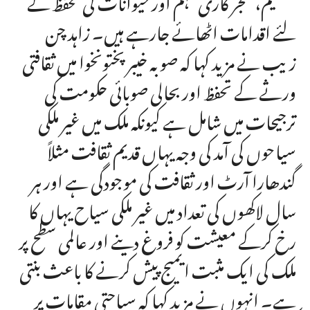
لئے اقدامات اٹھائے جارہے ہیں۔ زاہد چن
زیب نے مزید کہا کہ صوبہ خیبرپختونخوا میں ثقافتی
ورثے کے تحفظ اور بحالی صوبائی حکومت کی
ترجیحات میں شامل ہے کیونکہ ملک میں غیر ملکی
سیاحوں کی آمد کی وجہ یہاں قدیم ثقافت مثلاً
گندھارا آرٹ اور ثقافت کی موجودگی ہے اور ہر
سال لاکھوں کی تعداد میں غیر ملکی سیاح یہاں کا
رخ کرکے معیشت کو فروغ دینے اور عالمی سطح پر
ملک کی ایک مثبت ایمیج پیش کرنے کا باعث بنتی
ہے۔ انہوں نے مزید کہا کہ سیاحتی مقامات پر