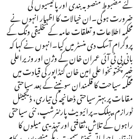
لئے مضبوط منصوبہ بندی اور پالیسیوں کی
ضرورت ہوگی۔ان خیالات کا اظہار انہوں نے
محکمہ اطلاعات و تعلقات عامہ کے تخلیقی ونگ کے
پروگرام آسک دی منسٹر میں کیا۔انہوں نے کہا کہ
بانی پی ٹی آئی عمران خان کے وژن اور وزیراعلی
خیبرپختونخوا علی امین خان گنڈاپور کی قیادت میں
محکمہ سیاحت کا قلمندان سونپنے کے بعد سیاحتی
مقامات پر بہتر سیاحتی ڈھانچہ کی تیاری، ڈیجیٹل
ٹورازم، پبلک۔پرائیویٹ پارٹنرشپ، نئی سیاحتی
راہوں کے تلاش،ثقافتی اور تہذیبی میلوں کا
انعقاد، ماحولیاتی تحفظ سمیت دیگر منصوبوں پر کام