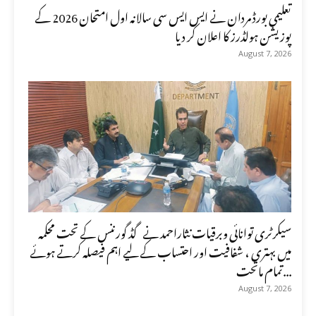
تعلیمی بورڈ مردان نے ایس ایس سی سالانہ اول امتحان 2026 کے
پوزیشن ہولڈرز کا اعلان کر دیا
August 7, 2026
سیکرٹری توانائی وبرقیات نثاراحمد نے گڈ گورننس کے تحت محکمہ
میں بہتری ، شفافیت اور احتساب کے لیے اہم فیصلہ کرتے ہوئے
تمام ماتحت...
August 7, 2026