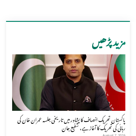
مزید پڑھیں
پاکستان تحریک انصاف کا پشاور میں تاریخی جلسہ عمران خان کی
رہائی کی تحریک کا آغاز ہے، شفیع جان
August 7, 2026