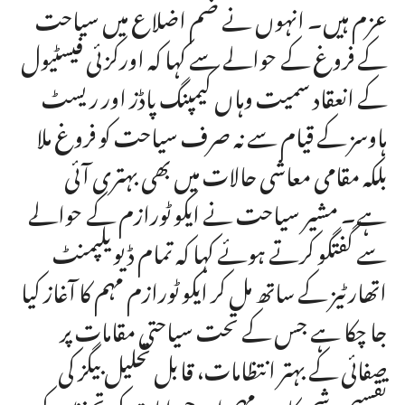
عزم ہیں۔ انہوں نے ضم اضلاع میں سیاحت
کے فروغ کے حوالے سے کہا کہ اورکزئی فیسٹیول
کے انعقاد سمیت وہاں کیمپنگ پاڈز اور ریسٹ
ہاوسز کے قیام سے نہ صرف سیاحت کو فروغ ملا
بلکہ مقامی معاشی حالات میں بھی بہتری آئی
ہے۔ مشیر سیاحت نے ایکو ٹورازم کے حوالے
سے گفتگو کرتے ہوئے کہا کہ تمام ڈیویلپمنٹ
اتھارٹیز کے ساتھ مل کر ایکو ٹورازم مہم کا آغاز کیا
جا چکا ہے جس کے تحت سیاحتی مقامات پر
صفائی کے بہتر انتظامات، قابل تحلیل بیگز کی
تقسیم، شجر کاری مہم اور حیوانات کی تحفظ کے