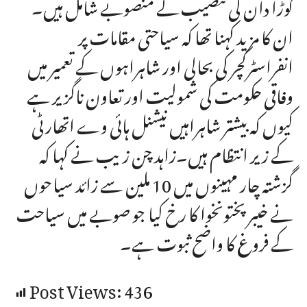
کوڑا دان کی تنصیب کے منصوبے شامل ہیں۔
ان کا مزید کہنا تھا کہ سیاحتی مقامات پر
انفراسٹرکچر کی بحالی اور شاہراہوں کے تعمیر میں
وفاقی حکومت کی شمولیت اور تعاون ناگزیر ہے
کیوں کہ بیشتر شاہراہیں نیشنل ہائی وے اتھارٹی
کے زیر انتظام ہیں۔زاہد چن زیب نے کہا کہ
گزشتہ چار مہینوں میں 10 ملین سے زائد سیاحوں
نے خیبرپختونخوا کا رخ کیا جو صوبے میں سیاحت
کے فروغ کا واضح ثبوت ہے۔
Post Views:
436