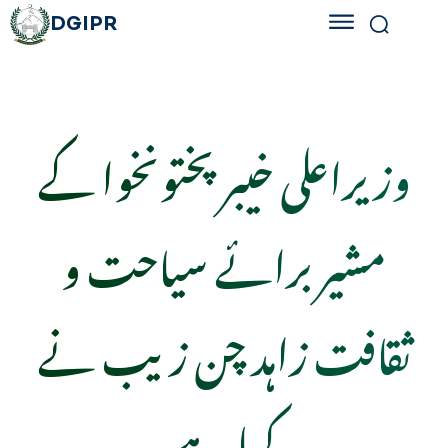
DGIPR
وزیراعلی خیبرپختونخوا کے
مشیر برائے سیاحت و
ثقافت زاہد چن زیب نے
کہا ہے