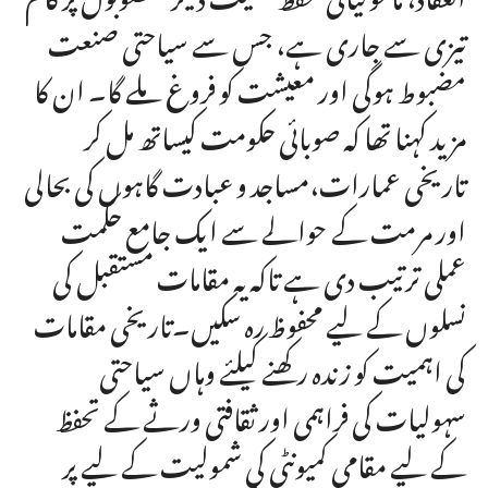
تیزی سے جاری ہے، جس سے سیاحتی صنعت
مضبوط ہوگی اور معیشت کو فروغ ملے گا۔ ان کا
مزید کہنا تھا کہ صوبائی حکومت کیساتھ مل کر
تاریخی عمارات،مساجد و عبادت گاہوں کی بحالی
اور مرمت کے حوالے سے ایک جامع حکمت
عملی ترتیب دی ہے تاکہ یہ مقامات مستقبل کی
نسلوں کے لیے محفوظ رہ سکیں۔تاریخی مقامات
کی اہمیت کو زندہ رکھنے کیلئے وہاں سیاحتی
سہولیات کی فراہمی اور ثقافتی ورثے کے تحفظ
کے لیے مقامی کمیونٹی کی شمولیت کے لیے پر