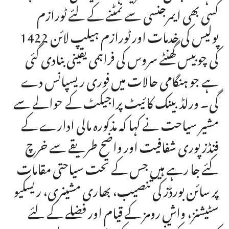
کسی بھی ایمرجنسی سے نمٹنے کے لئے ٹورازم
پولیس کی خدمات اور ٹورازم ہیلپ لائن 1422
کی چوبیس گھنٹے سروس کی فراہمی یقینی بنادی گئی
ہے جو ہنگامی حالات میں فوری ریسپانس دے
گی۔ ورلڈبینک کائیٹ پراجیکٹ کے حوالے سے
مشیر سیاحت نے کہا کہ مذکورہ مالی ادارے کے
فنڈز پوری شفافیت اور واضح طریقے سے خرچ
کئے جا رہے ہیں جس کے تحت سیاحتی مقامات
پر سائن بورڈز کی تنصیب، بھاری مشینری، ریسکیو
سٹیشنز، واش رومز کے قیام اور فضلے کے لئے