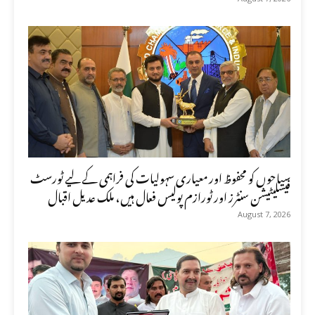
سیاحوں کو محفوظ اور معیاری سہولیات کی فراہمی کے لیے ٹورسٹ
فیسلیٹیشن سنٹرز اور ٹورازم پولیس فعال ہیں، ملک عدیل اقبال
August 7, 2026