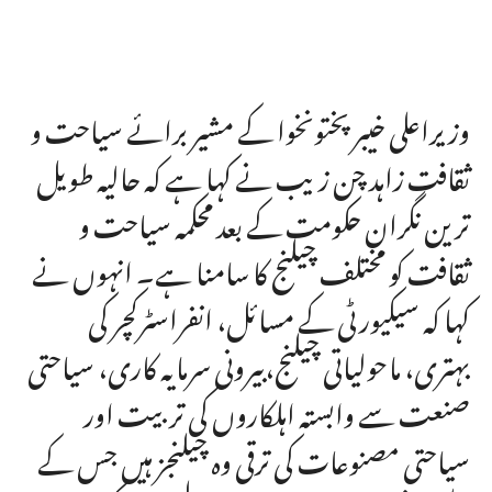
وزیراعلی خیبرپختونخوا کے مشیر برائے سیاحت و
ثقافت زاہد چن زیب نے کہا ہے کہ حالیہ طویل
ترین نگران حکومت کے بعد محکمہ سیاحت و
ثقافت کو مختلف چیلنج کا سامنا ہے۔ انہوں نے
کہا کہ سیکیورٹی کے مسائل، انفراسٹرکچر کی
بہتری، ماحولیاتی چیلنج،بیرونی سرمایہ کاری، سیاحتی
صنعت سے وابستہ اہلکاروں کی تربیت اور
سیاحتی مصنوعات کی ترقی وہ چیلنجز ہیں جس کے