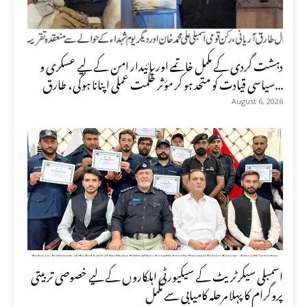
دہشت گردی کے مکمل خاتمے اور پائیدار امن کے لیے عسکری و
سیاسی قیادت کو متحد ہو کر مؤثر حکمت عملی اپنانا ہوگی، طارق...
August 6, 2026
اسمبلی سیکرٹریٹ کے سیکیورٹی اہلکاروں کے لیے خصوصی تربیتی
پروگرام کا پہلا مرحلہ کامیابی سے مکمل