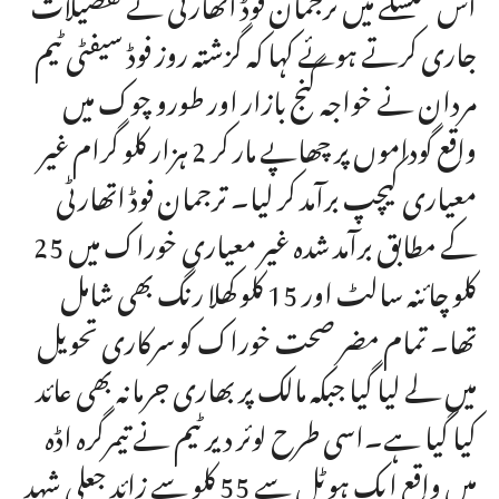
اس سلسلے میں ترجمان فوڈ اتھارٹی نے تفصیلات
جاری کرتے ہوئے کہا کہ گزشتہ روز فوڈ سیفٹی ٹیم
مردان نے خواجہ گنج بازار اور طورو چوک میں
واقع گوداموں پر چھاپے مار کر 2 ہزار کلو گرام غیر
معیاری کیچپ برآمد کر لیا۔ ترجمان فوڈ اتھارٹی
کے مطابق برآمد شدہ غیر معیاری خوراک میں 25
کلو چائنہ سالٹ اور 15 کلو کھلا رنگ بھی شامل
تھا۔ تمام مضر صحت خوراک کو سرکاری تحویل
میں لے لیا گیا جبکہ مالک پر بھاری جرمانہ بھی عائد
کیا گیا ہے۔اسی طرح لوئر دیر ٹیم نے تیمرگرہ اڈہ
میں واقع ایک ہوٹل سے 55 کلو سے زائد جعلی شہد