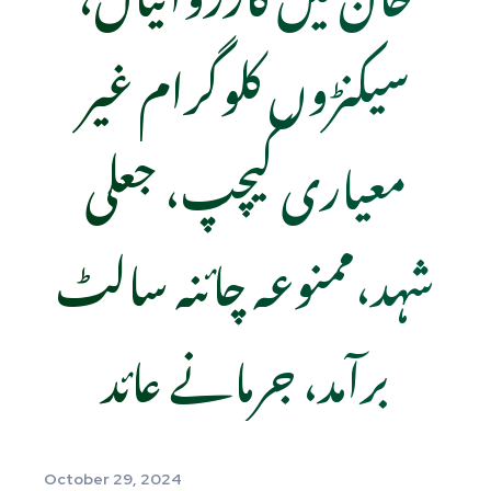
سیکنڑوں کلوگرام غیر
معیاری کیچپ، جعلی
شہد،ممنوعہ چائنہ سالٹ
برآمد، جرمانے عائد
October 29, 2024