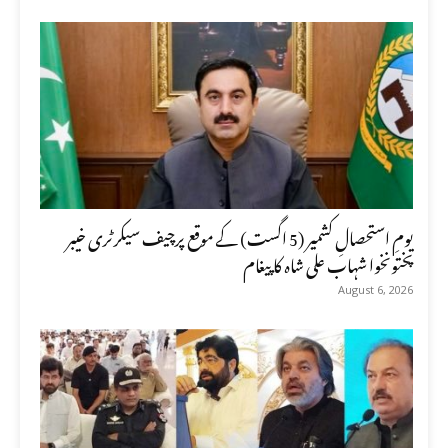
یومِ استحصالِ کشمیر (5 اگست) کے موقع پرچیف سیکرٹری خیبر
پختونخوا شہاب علی شاہ کا پیغام
August 6, 2026