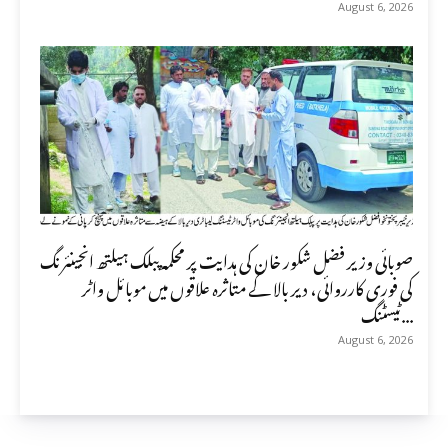
August 6, 2026
صوبائی وزیر فضل شکور خان کی ہدایت پر محکمہ پبلک ہیلتھ انجینئرنگ
کی فوری کارروائی، دیر بالا کے متاثرہ علاقوں میں موبائل واٹر
ٹیسٹنگ...
August 6, 2026