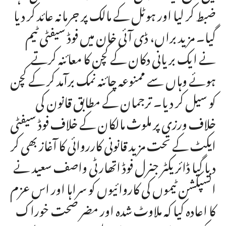
ضبط کر لیا اور ہوٹل کے مالک پر جرمانہ عائد کر دیا
گیا۔ مزید براں، ڈی آئی خان میں فوڈ سیفٹی ٹیم
نے ایک بریانی دکان کے کچن کا معائنہ کرتے
ہوئے وہاں سے ممنوعہ چائنہ نمک برآمد کر کے کچن
کو سیل کر دیا۔ ترجمان کے مطابق قانون کی
خلاف ورزی پر ملوث مالکان کے خلاف فوڈ سیفٹی
ایکٹ کے تحت مزید قانونی کارروائی کا آغاز بھی کر
دیا گیا ڈائریکٹر جنرل فوڈ اتھارٹی واصف سعید نے
انسپکشن ٹیموں کی کاروائیوں کو سراہا اور اس عزم
کا اعادہ کیا کہ ملاوٹ شدہ اور مضر صحت خوراک