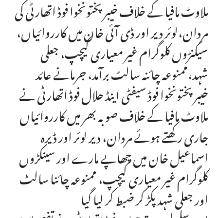
ملاوٹ مافیا کے خلاف خیبر پختونخوا فوڈ اتھارٹی کی
مردان،لوئر دیر اور ڈی آئی خان میں کارروائیاں،
سیکنڑوں کلوگرام غیر معیاری کیچپ، جعلی
شہد،ممنوعہ چائنہ سالٹ برآمد، جرمانے عائد
خیبر پختونخوا فوڈ سیفٹی اینڈ حلال فوڈ اتھارٹی نے
ملاوٹ مافیا کے خلاف صوبہ بھر میں کارروائیاں
جاری رکھتے ہوئے مردان، دیر لوئر اور ڈیرہ
اسماعیل خان میں چھاپے مارے اور سینکڑوں
کلوگرام غیر معیاری کیچپ، ممنوعہ چائنا سالٹ
اور جعلی شہد پکڑ کر ضبط کر لیا گیا