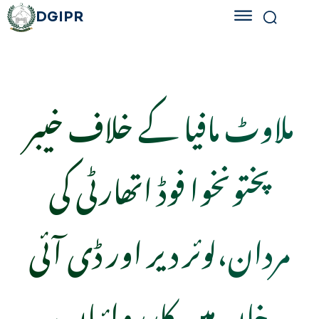
DGIPR
ملاوٹ مافیا کے خلاف خیبر
پختونخوا فوڈ اتھارٹی کی
مردان،لوئر دیر اور ڈی آئی
خان میں کارروائیاں،