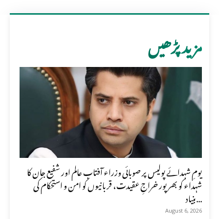
مزید پڑھیں
یومِ شہدائے پولیس پر صوبائی وزراء آفتاب عالم اور شفیع جان کا
شہداء کو بھرپور خراجِ عقیدت، قربانیوں کو امن و استحکام کی
بنیاد...
August 6, 2026