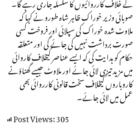
کے خلاف کارروائیوں کا سلسلہ جاری رہے گا۔
صوبائی وزیر خوراک ظاہر شاہ طورو نے کہا کہ
ملاوٹ شدہ خوراک کی سپلائی اور فروخت کسی
صورت برداشت نہیں کی جائے گی اور متعلقہ
حکام کو ہدایت کی کہ ایسے عناصر کیخلاف کاروائی
میں مزید تیزی لائی جائے اور ملاوٹ جیسے گھناؤنے
کاروباروں کیخلاف سخت قانونی کارروائی بھی
عمل میں لائی جائے۔
Post Views:
305