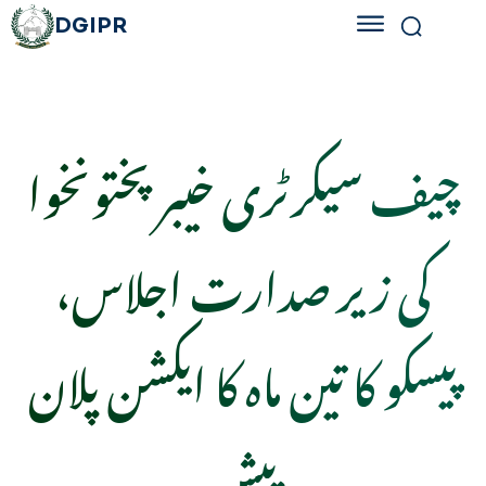
DGIPR
چیف سیکرٹری خیبرپختونخوا
کی زیر صدارت اجلاس،
پیسکو کا تین ماہ کا ایکشن پلان
پیش