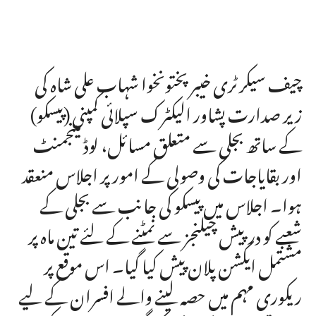
چیف سیکرٹری خیبرپختونخوا شہاب علی شاہ کی
زیر صدارت پشاور الیکٹرک سپلائی کمپنی (پیسکو)
کے ساتھ بجلی سے متعلق مسائل، لوڈ مینجمنٹ
اور بقایاجات کی وصولی کے امور پر اجلاس منعقد
ہوا۔ اجلاس میں پیسکو کی جانب سے بجلی کے
شعبے کو درپیش چیلنجز سے نمٹنے کے لئے تین ماہ پر
مشتمل ایکشن پلان پیش کیا گیا۔ اس موقع پر
ریکوری مہم میں حصہ لینے والے افسران کے لیے