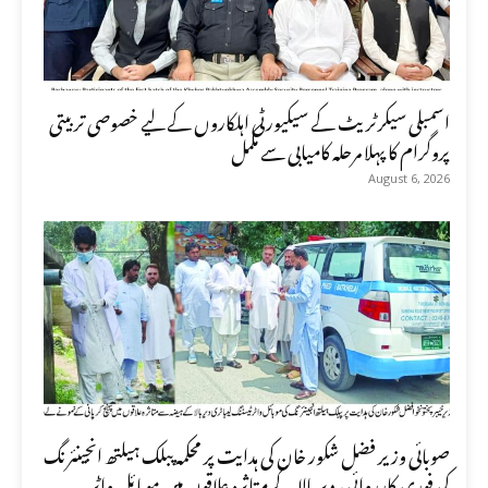
اسمبلی سیکرٹریٹ کے سیکیورٹی اہلکاروں کے لیے خصوصی تربیتی
پروگرام کا پہلا مرحلہ کامیابی سے مکمل
August 6, 2026
صوبائی وزیر فضل شکور خان کی ہدایت پر محکمہ پبلک ہیلتھ انجینئرنگ
کی فوری کارروائی، دیر بالا کے متاثرہ علاقوں میں موبائل واٹر