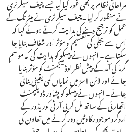
مراعاتی نظام پر بھی غور کیا گیا جسے چیف سیکرٹری
نے منظور کر لیا۔چیف سیکرٹری نے میٹرنگ کے
عمل کو ترجیح دینے کی ہدایت کرتے ہوئے کہا کہ
اس سے بجلی کی تقسیم کو مؤثر اور شفاف بنایا جا
سکتا ہے۔ انہوں نے پیسکو کو ہدایت کی کہ موسمِ
گرما کی آمد کے پیشِ نظر لوڈ مینجمنٹ کو مؤثر بنایا
جائے اور لائن لاسز میں نمایاں کمی یقینی بنائی
جائے۔ انہوں نے پیسکو کو پشاور ڈویلپمنٹ
اتھارٹی کے ساتھ مل کر بی آر ٹی کوریڈور کے
اردگرد موجود رکاوٹیں دور کرنے میں تعاون کی
ہدایت بھی کی۔اجلاس کے دوران چیف