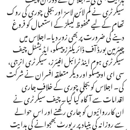
سیکرٹری نے کم لائن لاسز اور بجلی چوری کی روک
تھام کے لیے محفوظ کیبلز کے استعمال کو فروغ
دینے کی ضرورت پر بھی زور دیا۔اجلاس میں
چیئرمین بورڈ آف ڈائریکٹرز پیسکو، ایڈیشنل چیف
سیکرٹری ہوم اینڈ ٹرائبل افیئرز، سیکرٹری انرجی،
سی ای او پیسکو اور دیگر متعلقہ افسران نے شرکت
کی۔ اجلاس کو بجلی چوری کے خلاف جاری
اقدامات سے آگاہ کیا گیا۔ چیف سیکرٹری نے
ان کارروائیوں کو جاری رکھنے اور اس حوالے
سے روزانہ کی بنیاد پر رپورٹ بھجوانے کی ہدایت