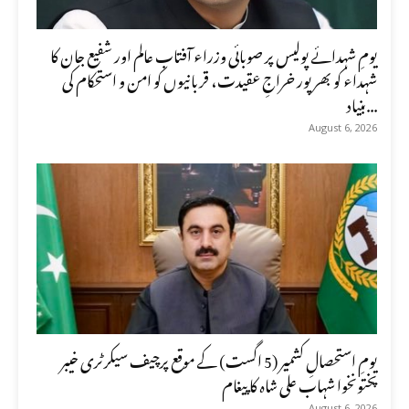
یومِ شہدائے پولیس پر صوبائی وزراء آفتاب عالم اور شفیع جان کا
شہداء کو بھرپور خراجِ عقیدت، قربانیوں کو امن و استحکام کی
بنیاد...
August 6, 2026
یومِ استحصالِ کشمیر (5 اگست) کے موقع پرچیف سیکرٹری خیبر
پختونخوا شہاب علی شاہ کا پیغام
August 6, 2026