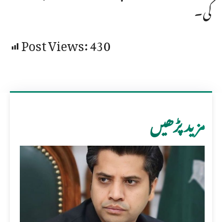
کی۔
Post Views:
430
مزید پڑھیں