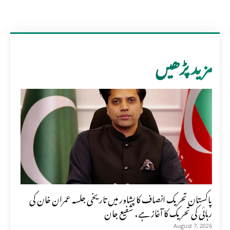
مزید پڑھیں
پاکستان تحریک انصاف کا پشاور میں تاریخی جلسہ عمران خان کی
رہائی کی تحریک کا آغاز ہے، شفیع جان
August 7, 2026