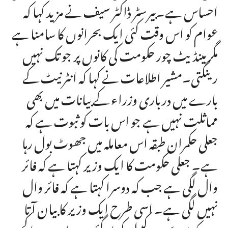
احساس ہے۔بیرسٹر ڈاکٹر سیف نے مزید کہا کہ
عوام کو اس وقت کئی ایک بحرانوں کا سامنا ہے
مگر مینڈیٹ چور حکومت کی کانوں پر جو تک نہیں
رینگتی۔مشیر اطلاعات نے کہا کہ انٹرنیٹ کے
بارے میں درباری وزراء کے بیانات میں بھی
مماثلت نہیں ہے جو اس بات کو ثبوت ہے کہ
جعلی حکمران طبقہ اس معاملہ میں جھوٹ بول رہا
ہے۔ جعلی حکومت کا ایک وزیر کہتا ہے کہ فائر
وال لگی ہے جب کہ دوسرا کہتا ہے کہ فائر وال
نہیں لگی ہے۔ اسی طرح ایک وزیر کا بیان آتا