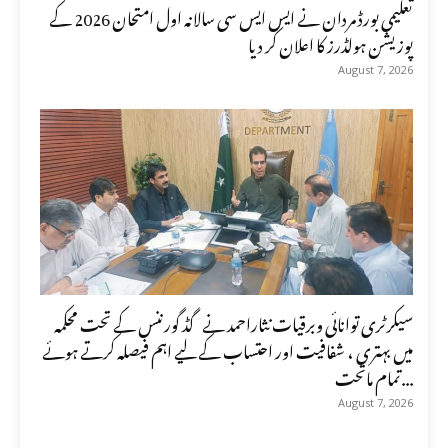
تعلیمی بورڈ مردان نے ایس ایس سی سالانہ اول امتحان 2026 کے
پوزیشن ہولڈرز کا اعلان کر دیا
August 7, 2026
سیکرٹری توانائی وبرقیات نثاراحمد نے گڈ گورننس کے تحت محکمہ
میں بہتری ، شفافیت اور احتساب کے لیے اہم فیصلہ کرتے ہوئے
تمام ماتحت...
August 7, 2026