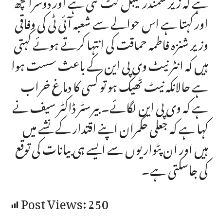
ہے کہ زیر سمندر کیبل کٹ گئی ہے اور دوسرا کچھ
اور کہتا ہے اس حوالے سے شعبہ آئی ٹی کی وفاقی
وزیر شنزہ فاطمہ حماقت کی انتہا کرتے ہوئے کہتی
ہیں کہ انٹر نیٹ وی پی این کے باعث سست ہوا
ہے حالانکہ نیٹ ٹھیک ہو تو کسی کا دماغ خراب
ہے کہ وی پی این لگائے۔ بیرسٹر ڈاکٹر سیف نے
کہا ہے کہ جعلی حکمران اپنے اقتدار کے نشے میں
ہیں اور ان پٹواریوں سے ایسے ہی بیانات کی توقع
کی جاسکتی ہے۔
Post Views:
250