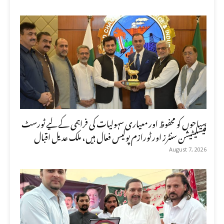
سیاحوں کو محفوظ اور معیاری سہولیات کی فراہمی کے لیے ٹورسٹ
فیسلیٹیشن سنٹرز اور ٹورازم پولیس فعال ہیں، ملک عدیل اقبال
August 7, 2026