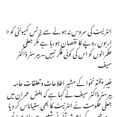
> انٹرنیٹ کی سروس نہ ہونے سے بزنس کمیونٹی کو
اربوں روپے کا نقصان ہورہا ہے مگر جعلی
حکمرانوں کو اس کی کوئی فکر نہیں۔ بیرسٹر ڈاکٹر
سیف
خیبر پختونخوا کے مشیر اطلاعات وتعلقات عامہ
بیرسٹر ڈاکٹر سیف نے کہا ہے کہ بغض عمران میں
جعلی حکومت نے انٹرنیٹ کا بھی ستیاناس کر دیا
ہے جس کے باعث آئی ٹی شعبے سے وابستہ بزنس