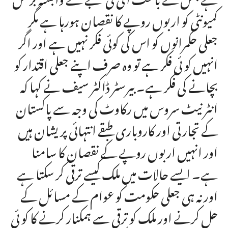
کمیونٹی کو اربوں روپے کا نقصان ہورہا ہے مگر
جعلی حکمرانوں کو اس کی کوئی فکر نہیں ہے اور اگر
انہیں کو ئی فکر ہے تو وہ صرف اپنے جعلی اقتدار کو
بچانے کی فکر ہے۔ بیرسٹر ڈاکٹر سیف نے کہا کہ
انٹر نیٹ سروس میں رکاوٹ کی وجہ سے پاکستان
کے تجارتی اور کاروباری طبقے انتہائی پریشان ہیں
اور انہیں اربوں روپے کے نقصان کا سامنا
ہے۔ ایسے حالات میں ملک کیسے ترقی کر سکتا ہے
اور نہ ہی جعلی حکومت کو عوام کے مسائل کے
حل کرنے اور ملک کو ترقی سے ہمکنار کرنے کا کو ئی