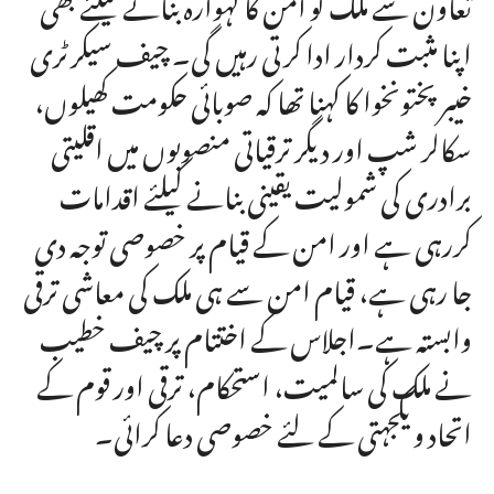
تعاون سے ملک کو امن کا گہوارہ بنانے کیلئے بھی
اپنا مثبت کردار ادا کرتی رہیں گی۔ چیف سیکرٹری
خیبرپختونخوا کا کہنا تھا کہ صوبائی حکومت کھیلوں،
سکالر شپ اور دیگر ترقیاتی منصوبوں میں اقلیتی
برادری کی شمولیت یقینی بنانے کیلئے اقدامات
کررہی ہے اور امن کے قیام پر خصوصی توجہ دی
جا رہی ہے، قیام امن سے ہی ملک کی معاشی ترقی
وابستہ ہے۔اجلاس کے اختتام پر چیف خطیب
نے ملک کی سالمیت، استحکام، ترقی اور قوم کے
اتحاد و یکجہتی کے لئے خصوصی دعا کرائی۔