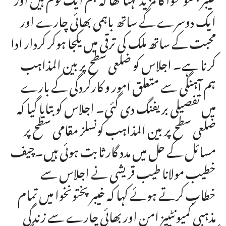
ایک دوسرے کے ساتھ باہمی بھائی چارے اور
محبت کے ساتھ ملک کی ترقی میں یکجا ہوکر کردار ادا
کرنا ہے۔ اجلاس کو ضلعی سطح پر بین المذاہب
ہم آہنگی سے متعلق امور و کارکردگی کے بارے
میں تفصیلی بریفنگ دی گئی۔ اجلاس کو بتایا گیا کہ
ضلعی سطح پر بین المذاہب کونسلز مقامی سطح پر
مسائل کے حل میں مدد گار ثابت ہوئی ہیں۔چیف
خطیب مولانا طیب قریشی نے اجلاس سے
خطاب کرتے ہوئے کہا کہ خیبرپختونخوا میں تمام
مذہبی کمیونٹییز امن اور بھائی چارے سے زندگی