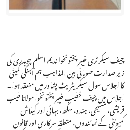
چیف سیکرٹری خیبرپختونخوا ندیم اسلم چوہدری کی
زیر صدارت صوبائی بین المذاہب ہم آہنگی کمیٹی
کا اجلاس سول سیکریٹریٹ پشاور میں منعقد ہوا۔
اجلاس میں چیف خطیب خیبرپختونخوا مولانا طیب
قریشی، مسیحی، ہندو، سکھ، بہائی اور کیلاش
کمیونٹی کے نمائندوں، متعلقہ سرکاری اور قانون