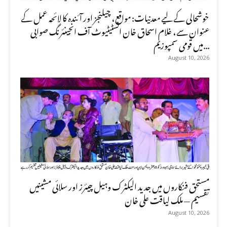
خوشحالی کے لیے معدنیات: مواقع، چیلنجز اور آئندہ کا لائحہ عمل کے
عنوان سے، غلام اسحاق خان انسٹیٹیوٹ آف انجینئرنگ صوابی
میں قومی سمپوزیم...
August 10, 2026
مستحق فنکاروں میں جدید الیکٹرک وہیل چیئرز اور سلائی مشینیں
تقسیم — ملک لیاقت علی خان
August 10, 2026