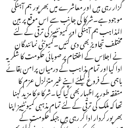
گزار رہی ہیں اور معاشرے میں بھرپور ہم آہنگی
موجود ہے۔شرکا کی جانب سے اس موقع پر بین
المذاہب ہم آہنگی اور کمیونٹییز کی ترقی کے لئے
مختلف تجاویز بھی دی گئیں۔کمیونٹی نمائندگان
نے اجلاس کے اختتام پر صوبائی حکومت کا شکریہ
ادا کیااور تمام مذاہب کے درمیان پرامن بقائے
باہمی کے فروغ کیلئے اپنے غیر متزلزل عزم کا
متفقہ طور پر اظہار بھی کیا گیا۔شرکاء کا مزید کہنا
تھا کہ ملک کی ترقی کے لئے تمام مذہبی کمیونٹییز اپنا
بھرپور کردار ادا کر رہی ہیں جبکہ حکومت کے