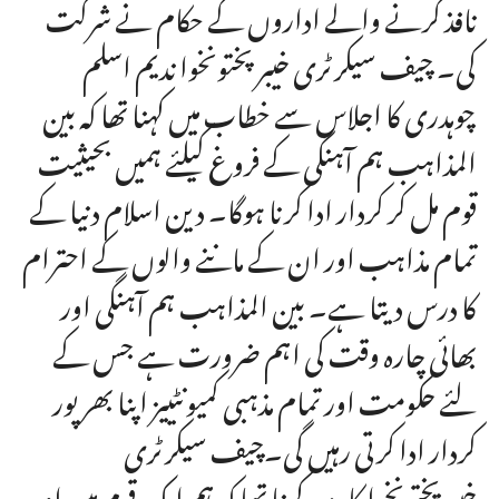
نافذ کرنے والے اداروں کے حکام نے شرکت
کی۔ چیف سیکرٹری خیبرپختونخوا ندیم اسلم
چوہدری کا اجلاس سے خطاب میں کہنا تھا کہ بین
المذاہب ہم آہنگی کے فروغ کیلئے ہمیں بحیثیت
قوم مل کر کردار ادا کرنا ہوگا۔ دین اسلام دنیا کے
تمام مذاہب اور ان کے ماننے والوں کے احترام
کا درس دیتا ہے۔ بین المذاہب ہم آہنگی اور
بھائی چارہ وقت کی اہم ضرورت ہے جس کے
لئے حکومت اور تمام مذہبی کمیونٹییز اپنا بھرپور
کردار ادا کرتی رہیں گی۔چیف سیکرٹری
خیبرپختونخوا کا مزید کہنا تھا کہ ہم ایک قوم ہیں اور