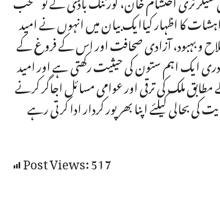
سیکرٹری احتشام خان، گورننگ باڈی کے نو منتخب
واہشات کا اظہار کیاایک بیان میں انہوں نے امید
ی فلاح و بہبود، آزادی صحافت اور اس کے فروغ کے
برادری ایک اہم ستون کی حیثیت رکھتی ہے اور امید
ے مطابق ملک کی ترقی اور عوامی مسائل اجاگر کرنے
ت کی بحالی کیلئے اپنا بھرپور کردار ادا کرتی رہے
Post Views:
517