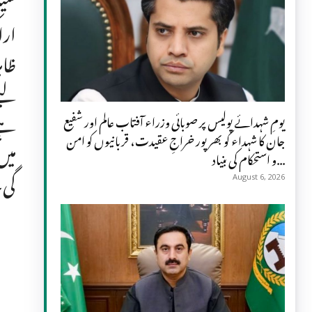
سیک
ارا
ظاہ
لیے
ہے 
یومِ شہدائے پولیس پر صوبائی وزراء آفتاب عالم اور شفیع
جان کا شہداء کو بھرپور خراجِ عقیدت، قربانیوں کو امن
میں
و استحکام کی بنیاد...
گی
August 6, 2026