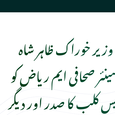
وزیر خوراک ظاہر شاہ
ینئر صحافی ایم ریاض کو
س کلب کا صدر اور دیگر