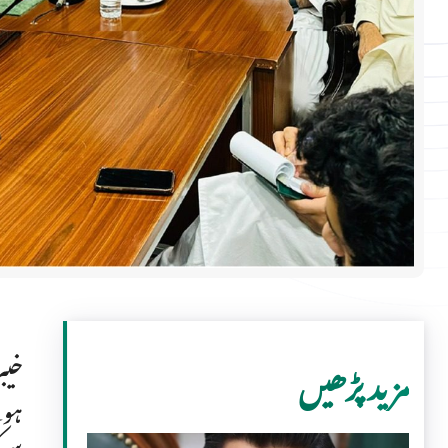
خیب
مزید پڑھیں
ہون