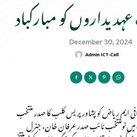
 عہدیداروں کو مبارکباد
December 30, 2024
Admin ICT-Cell
افی ایم ریاض کو پشاور پریس کلب کا صدر منتخب
 میں نومنتخب نائب صدر عرفان خان، جنرل