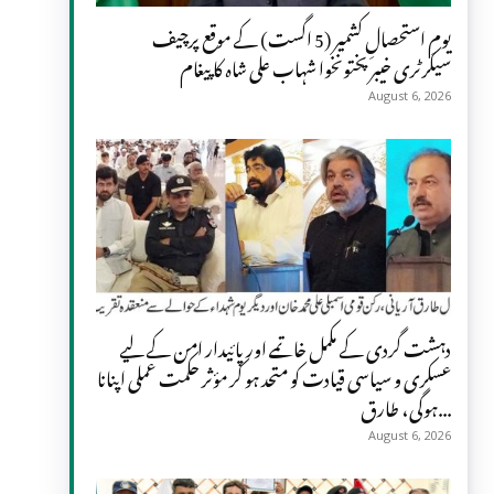
یومِ استحصالِ کشمیر (5 اگست) کے موقع پرچیف
سیکرٹری خیبر پختونخوا شہاب علی شاہ کا پیغام
August 6, 2026
دہشت گردی کے مکمل خاتمے اور پائیدار امن کے لیے
عسکری و سیاسی قیادت کو متحد ہو کر مؤثر حکمت عملی اپنانا
ہوگی، طارق...
August 6, 2026