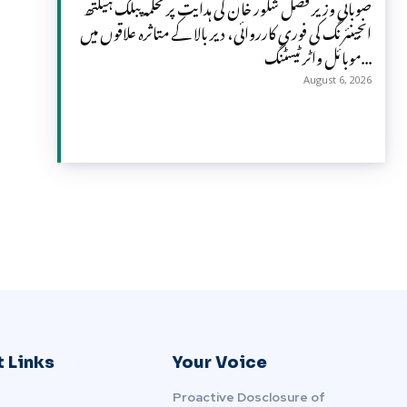
صوبائی وزیر فضل شکور خان کی ہدایت پر محکمہ پبلک ہیلتھ
انجینئرنگ کی فوری کارروائی، دیر بالا کے متاثرہ علاقوں میں
موبائل واٹر ٹیسٹنگ...
August 6, 2026
 Links
Your Voice
Proactive Dosclosure of