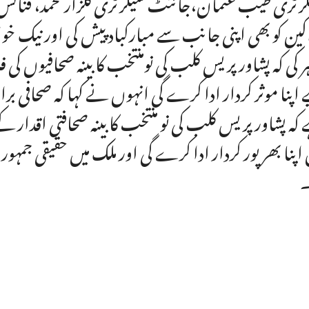
رٹری طیب عثمان،جائنٹ سیکرٹری گلزار محمد، فنانس 
کین کو بھی اپنی جانب سے مبارکباد پیش کی اور نیک خ
ر کی کہ پشاور پریس کلب کی نومنتخب کابینہ صحافیوں ک
 اپنا موثر کردار ادا کرے گی انہوں نے کہا کہ صحافی 
کہ پشاور پریس کلب کی نو منتخب کابینہ صحافتی اقدار ک
 اپنا بھر پور کردار ادا کرے گی اور ملک میں حقیقی جمہوری
۔