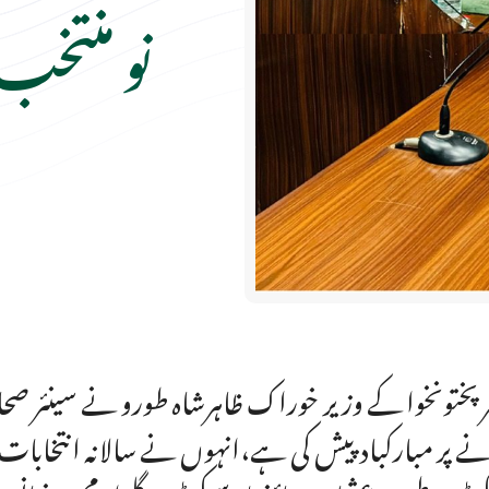
نو منتخب
ر پختونخوا کے وزیر خوراک ظاہرشاہ طورو نے سینئر صح
ے پر مبارکبادپیش کی ہے،انہوں نے سالانہ انتخابات