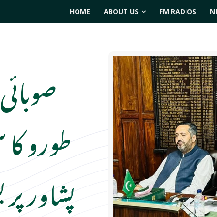
HOME
ABOUT US
FM RADIOS
N
صوبائی 
طورو کا س
پشاور پری