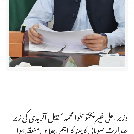
وزیر اعلیٰ خیبر پختونخوا محمد سہیل آفریدی کی زیر
صدارت صوبائی کابینہ کا اہم اجلاس منعقد ہوا