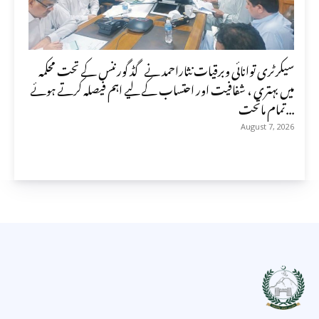
سیکرٹری توانائی وبرقیات نثاراحمد نے گڈ گورننس کے تحت محکمہ
میں بہتری ، شفافیت اور احتساب کے لیے اہم فیصلہ کرتے ہوئے
تمام ماتحت...
August 7, 2026