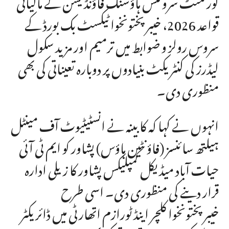
گورنمنٹ سرونٹس ہاؤسنگ فاؤنڈیشن کے مالیاتی
قواعد 2026، خیبرپختونخوا ٹیکسٹ بک بورڈ کے
سروس رولز و ضوابط میں ترمیم اور مزید سکول
لیڈرز کی کنٹریکٹ بنیادوں پر دوبارہ تعیناتی کی بھی
منظوری دی۔
انہوں نے کہا کہ کابینہ نے انسٹیٹیوٹ آف مینٹل
ہیلتھ سائنسز (فاؤنٹین ہاؤس) پشاور کو ایم ٹی آئی
حیات آباد میڈیکل کمپلیکس پشاور کا زیلی ادارہ
قرار دینے کی منظوری دی۔ اسی طرح
خیبرپختونخوا کلچر اینڈ ٹورازم اتھارٹی میں ڈائریکٹر