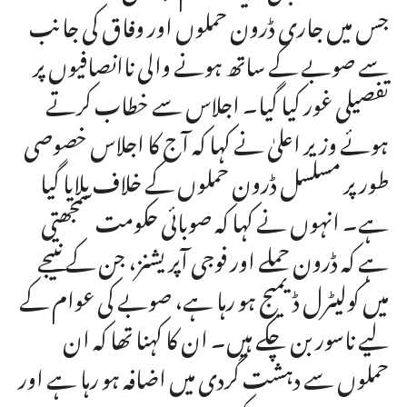
جس میں جاری ڈرون حملوں اور وفاق کی جانب
سے صوبے کے ساتھ ہونے والی ناانصافیوں پر
تفصیلی غور کیا گیا۔ اجلاس سے خطاب کرتے
ہوئے وزیر اعلیٰ نے کہا کہ آج کا اجلاس خصوصی
طور پر مسلسل ڈرون حملوں کے خلاف بلایا گیا
ہے۔ انہوں نے کہا کہ صوبائی حکومت سمجھتی
ہے کہ ڈرون حملے اور فوجی آپریشنز، جن کے نتیجے
میں کولیٹرل ڈیمیج ہو رہا ہے، صوبے کی عوام کے
لیے ناسور بن چکے ہیں۔ ان کا کہنا تھا کہ ان
حملوں سے دہشت گردی میں اضافہ ہو رہا ہے اور