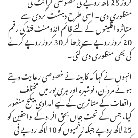
کروڑ 25 لاکھ روپے کی خصوصی گرانٹ کی
منظوری دی۔ اسی طرح دہشت گردی سے
متاثرہ اقلیتوں کے لئے قائم انڈومنٹ فنڈ کی رقم
20 کروڑ روپے سے بڑھا کر 30 کروڑ روپے کرنے
کی بھی منظوری دی گئی۔
انہوں نے کہا کہ کابینہ نے خصوصی رعایت دیتے
ہوئے مردان، نوشہرہ اور ہری پور میں مختلف
واقعات کے متاثرین کے لیے امدادی پیکج منظور
کیا، جس کے تحت جاں بحق افراد کے لواحقین کو
25 لاکھ روپے جبکہ زخمیوں کو 10 لاکھ روپے فی