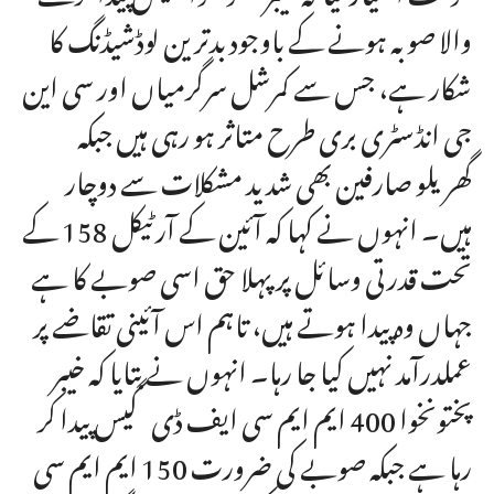
والا صوبہ ہونے کے باوجود بدترین لوڈشیڈنگ کا
شکار ہے، جس سے کمرشل سرگرمیاں اور سی این
جی انڈسٹری بری طرح متاثر ہو رہی ہیں جبکہ
گھریلو صارفین بھی شدید مشکلات سے دوچار
ہیں۔ انہوں نے کہا کہ آئین کے آرٹیکل 158 کے
تحت قدرتی وسائل پر پہلا حق اسی صوبے کا ہے
جہاں وہ پیدا ہوتے ہیں، تاہم اس آئینی تقاضے پر
عملدرآمد نہیں کیا جا رہا۔ انہوں نے بتایا کہ خیبر
پختونخوا 400 ایم ایم سی ایف ڈی گیس پیدا کر
رہا ہے جبکہ صوبے کی ضرورت 150 ایم ایم سی