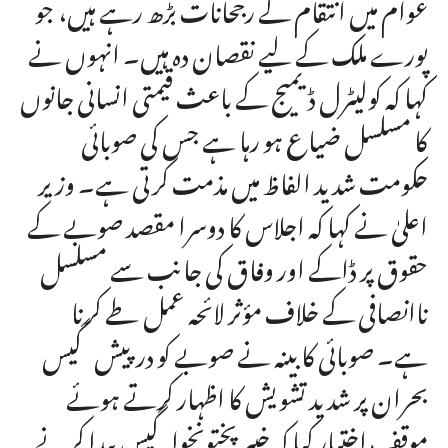
عوام میں انتقام کے رجحانات بڑھ رہے ہیں، جو
پورے ملک کے لیے نقصان دہ ہیں۔ انہوں نے
کہا کہ کولیٹرل ڈیمیج کے باعث قیمتی انسانی جانوں
کا مسلسل ضیاع ہو رہا ہے جس کی صوبائی
حکومت شدید الفاظ میں مذمت کرتی ہے۔ وزیر
اعلیٰ نے کہا کہ اجلاس کا دوسرا مقصد صوبے کے
حقوق پر ڈاکے اور وفاق کی جانب سے مسلسل
ناانصافی کے خلاف مؤثر لائحہ عمل طے کرنا
ہے۔ صوبائی کابینہ نے صوبے کو درپیش گیس
بحران پر شدید تشویش کا اظہار کرتے ہوئے
موقف اختیار کیا کہ خیبر پختونخوا گیس پیدا کرنے