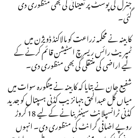
جنرل کی پوسٹ پر تعیناتی کی بھی منظوری دی
گئی۔
کابینہ نے محکمہ زراعت کو مالاکنڈ ڈویژن میں
ٹمپریٹ رائس ریسرچ اسٹیشن قائم کرنے کے
لیے اراضی کی منتقلی کی بھی منظوری دی۔
شفیع جان نے بتایا کہ کابینہ نے مینگورہ سوات میں
میاں گل عبدالحق جہانزیب کڈنی ہسپتال کو جدید
کڈنی ٹرانسپلانٹ سینٹر بنانے کے لیے 18 کروڑ
روپے اضافی گرانٹ کی منظوری دی۔ انہوں
نے کہا کہ اس منصوبے سے جدید طبی سہولیات