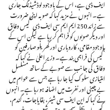
ایف ڈی ہے، اس کے باوجود لوڈشیڈنگ جاری
ہے۔ انہوں نے مزید کہا کہ صوبہ اپنی ضرورت
سے زائد 250 ایم ایم سی ایف ڈی گیس وفاق
اور دیگر صوبوں کو فراہم کر رہا ہے لیکن اس کے
باوجود مقامی، کاروباری اور گھریلو صارفین کو
گیس کی فراہمی بند ہے۔ وزیر اعلیٰ نے کہا کہ
وفاق کی جانب سے صوبے کے ساتھ مسلسل
امتیازی سلوک کیا جا رہا ہے جس سے عوام میں
بے چینی اور نفرت میں اضافہ ہو رہا ہے۔ انہوں
نے کہا کہ این ایف سی شیئر، بقایاجات، گندم،
گیس اور بجلی سمیت متعدد شعبوں میں خیبر