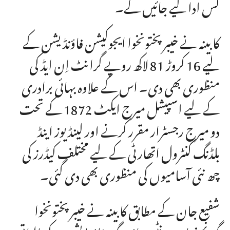
کس ادا کیے جائیں گے۔
کابینہ نے خیبرپختونخوا ایجوکیشن فاؤنڈیشن کے
لیے 16 کروڑ 81 لاکھ روپے گرانٹ اِن ایڈ کی
منظوری بھی دی۔ اس کے علاوہ بہائی برادری
کے لیے اسپیشل میرج ایکٹ 1872 کے تحت
دو میرج رجسٹرار مقرر کرنے اور لینڈ یوز اینڈ
بلڈنگ کنٹرول اتھارٹی کے لیے مختلف کیڈرز کی
چھ نئی آسامیوں کی منظوری بھی دی گئی۔
شفیع جان کے مطابق کابینہ نے خیبرپختونخوا