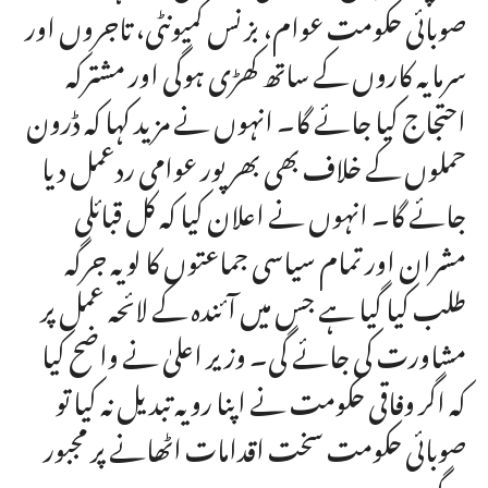
صوبائی حکومت عوام، بزنس کمیونٹی، تاجروں اور
سرمایہ کاروں کے ساتھ کھڑی ہوگی اور مشترکہ
احتجاج کیا جائے گا۔ انہوں نے مزید کہا کہ ڈرون
حملوں کے خلاف بھی بھرپور عوامی ردعمل دیا
جائے گا۔ انہوں نے اعلان کیا کہ کل قبائلی
مشران اور تمام سیاسی جماعتوں کا لویہ جرگہ
طلب کیا گیا ہے جس میں آئندہ کے لائحہ عمل پر
مشاورت کی جائے گی۔ وزیر اعلیٰ نے واضح کیا
کہ اگر وفاقی حکومت نے اپنا رویہ تبدیل نہ کیا تو
صوبائی حکومت سخت اقدامات اٹھانے پر مجبور