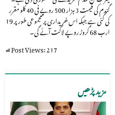
گندم کی قیمت 3 ہزار 500 روپے فی 40 کلو مقرر
کی گئی ہے جبکہ اس خریداری پر مجموعی طور پر 19
ارب 68 کروڑ روپے لاگت آئے گی۔
Post Views:
217
مزید پڑھیں