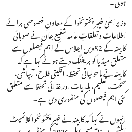
ہوگی۔
وزیراعلیٰ خیبرپختونخوا کے معاونِ خصوصی برائے
اطلاعات و تعلقاتِ عامہ شفیع جان نے صوبائی
کابینہ کے 52ویں اجلاس کے اہم فیصلوں سے
متعلق میڈیا کو بریفنگ دیتے ہوئے کہا ہے کہ
کابینہ نے ماحولیاتی تحفظ، اقلیتی فلاح، آبپاشی،
صحت، تعلیم، بلدیات اور غذائی تحفظ سے متعلق
کئی اہم فیصلوں کی منظوری دی ہے۔
انہوں نے کہا کہ کابینہ نے خیبرپختونخوا کلائمیٹ
ایکشن بورڈ (ترمیمی) بل 2026 کی منظوری دی،