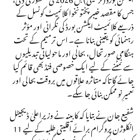
جس کا مقصد خیبرپختونخوا کلائمیٹ کونسل کے
ذریعے کلائمیٹ ایکشن بورڈ کی نگرانی اور مؤثر
رہنمائی کو یقینی بنانا ہے۔ اس ترمیم کے تحت
ہنگامی صورتحال، بحالی اور ماحولیاتی تبدیلیوں
سے نمٹنے کے لیے ایک خصوصی فنڈ بھی قائم کیا
جائے گا تاکہ متاثرہ علاقوں میں بروقت بحالی اور
تعمیرِ نو ممکن بنائی جا سکے۔
شفیع جان نے بتایا کہ کابینہ نے وزیراعلیٰ ڈیجیٹل
انکلوژن پروگرام برائے اقلیتی طلبہ کے لیے 11