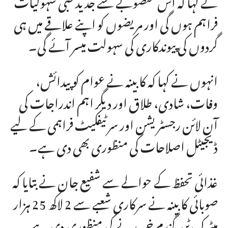
فراہم ہوں گی اور مریضوں کو اپنے علاقے میں ہی
گردوں کی پیوندکاری کی سہولت میسر آئے گی۔
انہوں نے کہا کہ کابینہ نے عوام کو پیدائش،
وفات، شادی، طلاق اور دیگر اہم اندراجات کی
آن لائن رجسٹریشن اور سرٹیفکیٹ فراہمی کے لیے
ڈیجیٹل اصلاحات کی منظوری بھی دی ہے۔
غذائی تحفظ کے حوالے سے شفیع جان نے بتایا کہ
صوبائی کابینہ نے سرکاری شعبے سے 2 لاکھ 25 ہزار
میٹرک ٹن گندم خریدنے کی منظوری دی ہے۔