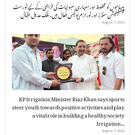
سیاحوں کو محفوظ اور معیاری سہولیات کی فراہمی کے لیے ٹورسٹ
فیسلیٹیشن سنٹرز اور ٹورازم پولیس فعال ہیں، ملک عدیل اقبال
August 7, 2026
KP Irrigation Minister Riaz Khan says sports
steer youth towards positive activities and play
a vital role in building a healthy society
Irrigation...
August 7, 2026