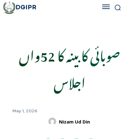
DGIPR
صوبائی کابینہ کا 52واں
اجلاس
May 1, 2026
Nizam Ud Din