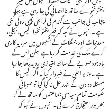
پختونخوا کے ساتھ ناانصافی کی جا رہی ہے جبکہ
پنجاب کی جانب سے گندم کی فراہمی بھی روکی گئی
ہے۔ انہوں نے کہا کہ خیبر پختونخوا گیس، بجلی،
معدنیات اور جنگلات کے شعبوں میں سرمایہ کاری
کر کے ملک کی خدمت کر رہا ہے لیکن اس کے
باوجود صوبے کے ساتھ امتیازی رویہ رکھا جا رہا
ہے۔ وزیر اعلیٰ نے خبردار کیا کہ اگر گیس کا
مسئلہ دو دن کے اندر حل نہ کیا گیا تو صوبائی
حکومت تمام سیاسی جماعتوں کو ساتھ لے کر
بھرپور احتجاج کرے گی۔ انہوں نے کہا کہ