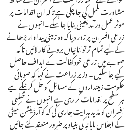
مشاورت مکمل کی جا چکی ہے تاکہ ان اقدامات پر
موثر عمل درآمد یقینی بنایا جا سکے۔انہوں نے
زرعی افسران پر زور دیا کہ وہ زمینی پیداوار بڑھانے
کے لیے تمام تر توانائیاں بروئے کار لائیں تاکہ
صوبے میں زرعی خودکفالت کے اہداف حاصل
کیے جا سکیں۔ وزیر زراعت نے کہا کہ صوبائی
حکومت زمینداروں کے مسائل کو حل کرنیکے لیے
ہر سطح پر اقدامات کر رہی ہے انہوں نے ضلعی
افسران کو مذید ہدایت جاری کی کہ کوآرڈینشن کمیٹی
کے اجلاس ماہانہ کی بنیاد پر ضرور منعقد کئے جائیں