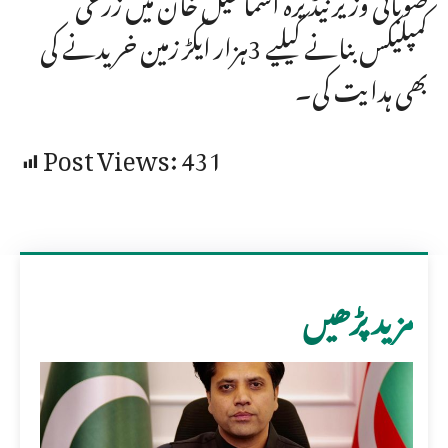
کمپلیکس بنانے کیلیے 3ہزار ایکڑ زمین خریدنے کی
بھی ہدایت کی۔
Post Views:
431
مزید پڑھیں