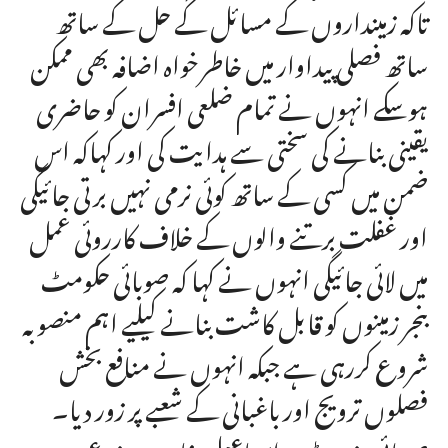
تاکہ زمینداروں کے مسائل کے حل کے ساتھ
ساتھ فصلی پیداوار میں خاطرخواہ اضافہ بھی ممکن
ہوسکے انہوں نے تمام ضلعی افسران کو حاضری
یقینی بنانے کی سختی سے ہدایت کی اور کہاکہ اس
ضمن میں کسی کے ساتھ کوئی نرمی نہیں برتی جائیگی
اور غفلت برتنے والوں کے خلاف کارروئی عمل
میں لائی جائیگی انہوں نے کہا کہ صوبائی حکومٹ
بنجر زمینوں کو قابل کاشت بنانے کیلیے اہم منصوبہ
شروع کررہی ہے جبکہ انہوں نے منافع بخش
فصلوں ترویج اور باغبانی کے شعبے پر زور دیا۔
صوبائی وزیر نیڈیرہ اسماعیل خان میں زرعی