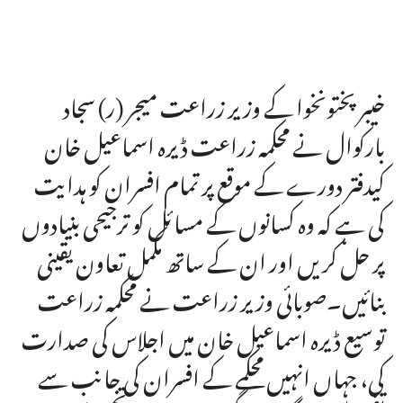
خیبر پختونخوا کے وزیر زراعت میجر (ر) سجاد
بارکوال نے محکمہ زراعت ڈیرہ اسماعیل خان
کیدفتر دورے کے موقع پر تمام افسران کو ہدایت
کی ہے کہ وہ کسانوں کے مسائل کو ترجیحی بنیادوں
پر حل کریں اور ان کے ساتھ مکمل تعاون یقینی
بنائیں۔صوبائی وزیر زراعت نے محکمہ زراعت
توسیع ڈیرہ اسماعیل خان میں اجلاس کی صدارت
کی، جہاں انہیں محکمے کے افسران کی جانب سے