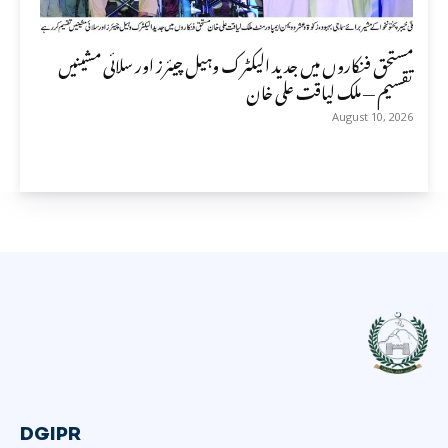
مستحق فنکاروں میں جدید الیکٹرک وہیل چیئرز اور سلائی مشینیں
تقسیم — ملک لیاقت علی خان
August 10, 2026
DGIPR