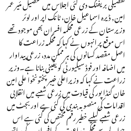
تفصیلی بریفنگ دی گئی اجلاس میں تحصیل مئیر عمر
امین, ڈیرہ اسماعیل خان، ٹانک اپر اور لوئر
وزیرستان کے زرعی محکمہ افسران بھی موجود تھے
اس موقع پر انہوں نے کہا کہ محکمہ زراعت کا
اصل مقصد کسانوں کی ہر ممکن مدد، زرعی پیداوار
میں اضافہ اور فوڈ سیکیورٹی کو یقینی بنانا ہے۔وزیر
زراعت نے کہا کہ وزیراعلیٰ خیبر پختونخوا علی امین
خان گنڈا پور کی قیادت میں زرعی شعبے میں انقلابی
اقدامات کی منصوبہ بندی کی گئی ہے اور بجٹ میں
زرعی شعبے کیلیے خطیر رقم مختص کی گئی ہے اس
حوالے سے محکمہ زراعت کے افسران کے ساتھ