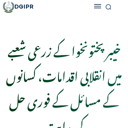
DGIPR
خیبر پختونخوا کے زرعی شعبے
میں انقلابی اقدامات، کسانوں
کے مسائل کے فوری حل
کی ہدایت