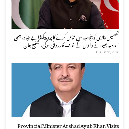
تحصیل غازی کو پنجاب میں شامل کرنے کا پروپیگنڈا بے بنیاد، جعلی
اعلامیہ پھیلانے والوں کے خلاف کارروائی ہوگی، شفیع جان
August 10, 2026
Provincial Minister Arshad Ayub Khan Visits