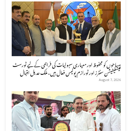
سیاحوں کو محفوظ اور معیاری سہولیات کی فراہمی کے لیے ٹورسٹ
فیسلیٹیشن سنٹرز اور ٹورازم پولیس فعال ہیں، ملک عدیل اقبال
August 7, 2026