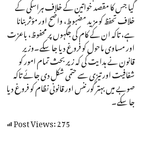
گیا جس کا مقصد خواتین کے خلاف ہراسگی کے
خلاف تحفظ کو مزید مضبوط، واضح اور مؤثر بنانا
ہے، تاکہ ان کے کام کی جگہوں پر محفوظ، باعزت
اور مساوی ماحول کو فروغ دیا جا سکے۔وزیر
قانون نے ہدایت کی کہ زیر بحث تمام امور کو
شفافیت اور تیزی سے حتمی شکل دی جائے تاکہ
صوبے میں بہتر گورننس اور قانونی نظام کو فروغ دیا
جا سکے۔
Post Views:
275