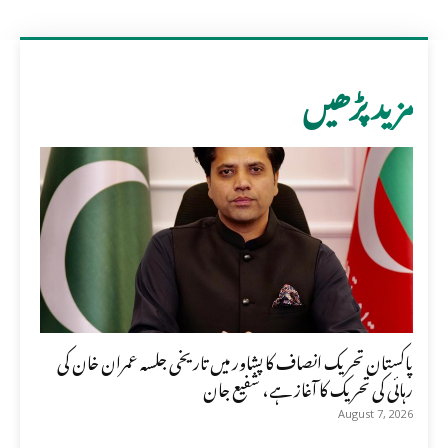
مزید پڑھیں
پاکستان تحریک انصاف کا پشاور میں تاریخی جلسہ عمران خان کی
رہائی کی تحریک کا آغاز ہے، شفیع جان
August 7, 2026