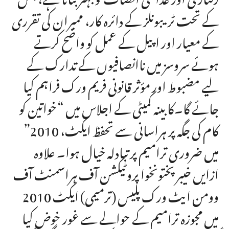
کے تحت ٹریبونلز کے دائرہ کار، ممبران کی تقرری
کے معیار اور اپیل کے عمل کو واضح کرتے
ہوئے سروسز میں ناانصافیوں کے تدارک کے
لیے مضبوط اور مؤثر قانونی فریم ورک فراہم کیا
جائے گا۔کابینہ کمیٹی کے اجلاس میں “خواتین کو
کام کی جگہ پر ہراسانی سے تحفظ ایکٹ، 2010”
میں ضروری ترامیم پر تبادلہ خیال ہوا۔ علاوہ
ازایں خیبر پختونخوا پروٹیکشن آف ہراسمنٹ آف
وومن ایٹ ورک پلیس (ترمیمی) ایکٹ 2010
میں مجوزہ ترامیم کے حوالے سے غور خوض کیا