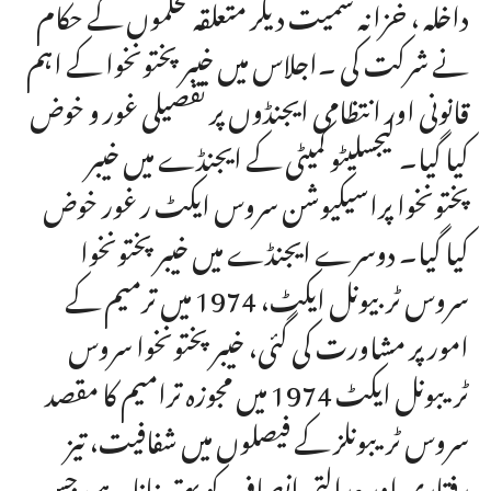
داخلہ ، خزانہ سمیت دیگر متعلقہ محکموں کے حکام
نے شرکت کی ۔اجلاس میں خیبر پختونخوا کے اہم
قانونی اور انتظامی ایجنڈوں پر تفصیلی غور و خوض
کیا گیا۔ لیجسلیٹو کمیٹی کے ایجنڈے میں خیبر
پختونخوا پراسیکیوشن سروس ایکٹ ر غور خوض
کیا گیا۔ دوسرے ایجنڈے میں خیبر پختونخوا
سروس ٹربیونل ایکٹ، 1974 میں ترمیم کے
امور پر مشاورت کی گئی، خیبر پختونخوا سروس
ٹریبونل ایکٹ 1974 میں مجوزہ ترامیم کا مقصد
سروس ٹریبونلز کے فیصلوں میں شفافیت، تیز
رفتاری اور عدالتی انصاف کو بہتر بنانا ہے، جس