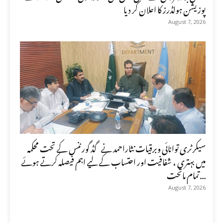
پوزیشن ہولڈرز کا اعلان کر دیا
August 7, 2026
سیکرٹری توانائی وبرقیات نثاراحمد نے گڈ گورننس کے تحت محکمہ
میں بہتری ، شفافیت اور احتساب کے لیے اہم فیصلہ کرتے ہوئے
تمام ماتحت...
August 7, 2026