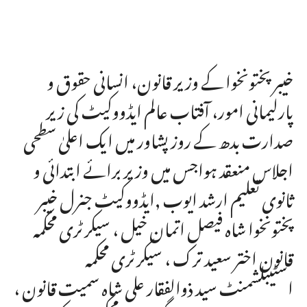
خیبر پختونخوا کے وزیر قانون، انسانی حقوق و
پارلیمانی امور، آفتاب عالم ایڈووکیٹ کی زیر
صدارت بدھ کے روز پشاور میں ایک اعلیٰ سطحی
اجلاس منعقد ہواجس میں وزیر برائے ابتدائی و
ثانوی تعلیم ارشد ایوب ,ایڈووکیٹ جنرل خیبر
پختونخوا شاہ فیصل اتمان خیل ، سیکرٹری محکمہ
قانون اختر سعید ترک ، سیکرٹری محکمہ
اسٹیبلشمنٹ سید ذوالفقار علی شاہ سمیت قانون ،