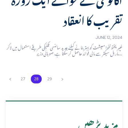
تقریب کا انعقاد
JUNE 12, 2024
خیبرپختونخوا معیشت کو بہتر بنانے کیلئے جدید سائنسی تکنیکی طریقے استعمال میں لاکر
ماربل سیکٹر سے مالی فوائد حاصل کر سکتا ہے، صوبائی وزیر...
27
28
29
مزید پڑھیں