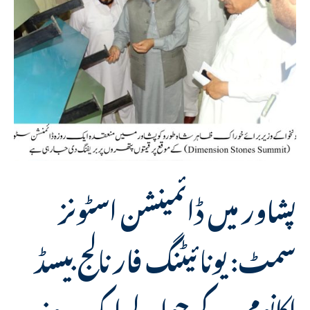
پشاور میں ڈائمینشن اسٹونز
سمٹ: یونائیٹنگ فار نالج بیسڈ
اکانومی کے حوالے ایک روزہ