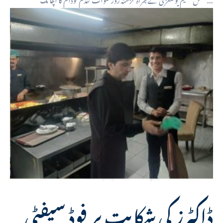
ڈاکٹرز کی شکایت پر فوڈ سیفٹی