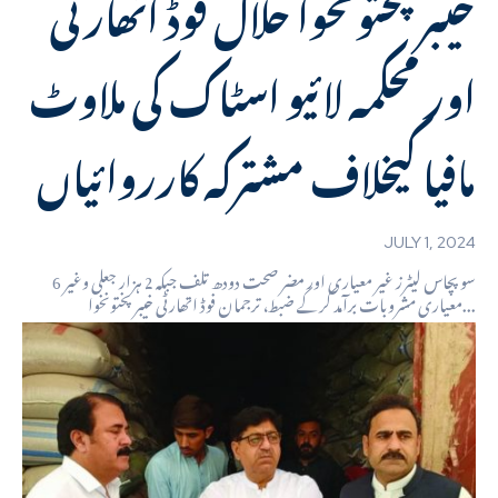
خیبرپختونخوا حلال فوڈ اتھارٹی
اور محکمہ لائیو اسٹاک کی ملاوٹ
مافیا کیخلاف مشترکہ کارروائیاں
JULY 1, 2024
6 سو پچاس لیٹرز غیر معیاری اور مضر صحت دودھ تلف جبکہ 2 ہزار جعلی وغیر
معیاری مشروبات برآمد کرکے ضبط، ترجمان فوڈ اتھارٹی خیبرپختونخوا...