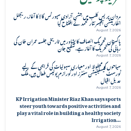
مردان پریس کلب میں جشنِ آزادی سپورٹس گالا کا آغاز، ریجنل
انفارمیشن آفیسر نثار محمد نے افتتاح کیا
August 7, 2026
پاکستان تحریک انصاف کا پشاور میں تاریخی جلسہ عمران خان کی
رہائی کی تحریک کا آغاز ہے، شفیع جان
August 7, 2026
سیاحوں کو محفوظ اور معیاری سہولیات کی فراہمی کے لیے
ٹورسٹ فیسلیٹیشن سنٹرز اور ٹورازم پولیس فعال ہیں، ملک
عدیل اقبال
August 7, 2026
KP Irrigation Minister Riaz Khan says sports
steer youth towards positive activities and
play a vital role in building a healthy society
Irrigation...
August 7, 2026