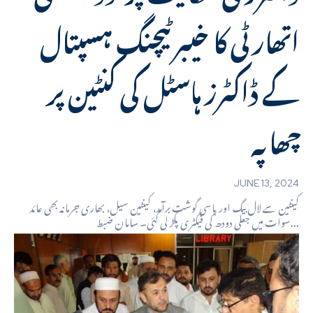
اتھارٹی کا خیبر ٹیچنگ ہسپتال
کے ڈاکٹرز ہاسٹل کی کنٹین پر
چھاپہ
JUNE 13, 2024
کینٹین سے لال بیگ اور باسی گوشت برآمد، کینٹین سیل، بھاری جرمانہ بھی عائد
سوات میں جعلی دودھ کی فیکٹری پکڑ لی گئی۔ سامان ضبط...