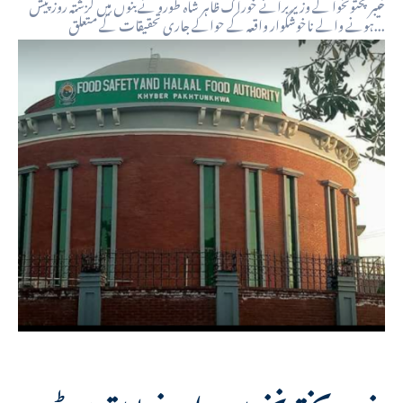
خیبرپختونخوا کے وزیر برائے خوراک ظاہر شاہ طورو نے بنوں میں گزشتہ روز پیش
ہونے والے ناخوشگوار واقعہ کے حوالے جاری تحقیقات کے متعلق...