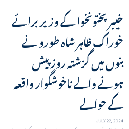
خیبرپختونخوا کے وزیر برائے
خوراک ظاہر شاہ طورو نے
بنوں میں گزشتہ روز پیش
ہونے والے ناخوشگوار واقعہ
کے حوالے
JULY 22, 2024