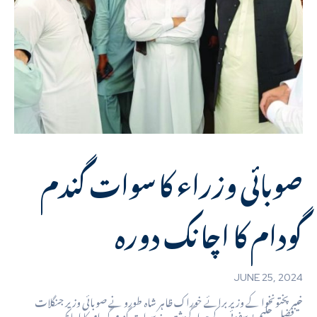
صوبائی وزراء کا سوات گندم
گودام کا اچانک دورہ
JUNE 25, 2024
خیبرپختونخوا کے وزیر برائے خوراک ظاہر شاہ طورو نے صوبائی وزیر جنگلات
فضل حکیم یوسفزئی کے ہمراہ گزشتہ روز سوات گندم گودام کا اچانک...