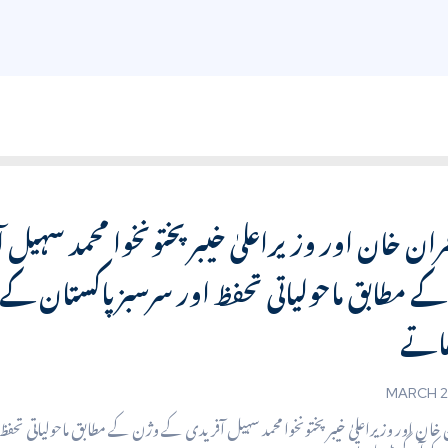
مران خان اور وزیراعلیٰ خیبر پختونخوا محمد سہیل
ے مطابق ماحولیاتی تحفظ اور سرسبز پاکستان کے
MARCH 2
 خان اور وزیراعلیٰ خیبر پختونخوا محمد سہیل آفریدی کے وژن کے مطابق ماحولیاتی تحفظ