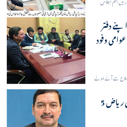
ور میں اہم اجلاس
پنے دفتر
وامی وفود
 اضلاع سے آئے ہوئے
5 فروری یوم یکجہتی کشمیر کے موقع پر صوبائی وزیر آبپاشی ریاض