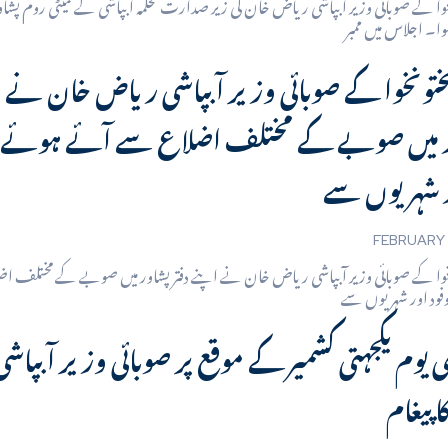
خوا کے صوبائی وزیر آبپاشی ریاض خان کی زیر صدارت محکمہ آبپاشی کے کمیٹی روم پشا
ختونخوا کے صوبائی وزیر آبپاشی ریاض خان نے ا
 میں صوبے کے مختلف اضلاع سے آئے ہوئے ع
FEBRUARY 1
نخوا کے صوبائی وزیر آبپاشی ریاض خان نے اپنے دفتر پشاور میں صوبے کے مختلف
 پیغام