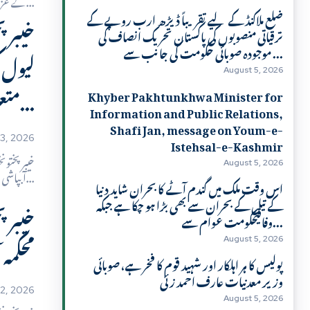
کے عزم کو آگے بڑھاتے...
ضلع ملاکنڈ کے لیے تقریباً ڈیڑھ ارب روپے کے
خیبرپ
ترقیاتی منصوبوں کی پاکستان تحریک انصاف کی
موجودہ صوبائی حکومت کی جانب سے ...
لیول 
August 5, 2026
متعلق مسائل کے...
Khyber Pakhtunkhwa Minister for
Information and Public Relations,
Shafi Jan, message on Youm-e-
Istehsal-e-Kashmir
3, 2026
خیبرپختون
August 5, 2026
آبپاشی سے متعلق مسائل کے...
اس وقت ملک میں گندم آٹے کا بحران شاید دنیا
کے تیل کے بحران سے بھی بڑا ہو چکا ہے جبکہ
خیبرپ
وفاقیحکومت عوام سے...
محکمہ 
August 5, 2026
پولیس کا ہر اہلکار اور شہید قوم کا فخر ہے، صوبائی
وزیر معدنیات عارف احمد زئی
2, 2026
August 5, 2026