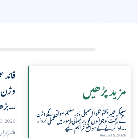
قائد ع
مزید پڑھیں
وژن ک
بڑھاتے...
سپیکر خیبر پختونخوا اسمبلی بابر سلیم سواتی کے وژن
کے تحت نوجوانوں کو پارلیمانی امور میں عملی کردار
3, 2026
ادا کرنے کے مواقع فراہم کیے...
قائد عمران
August 5, 2026