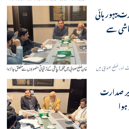
 پیہور ہائی
پاشی سے
کٹ اور ضلع صوابی میں
زیر صدارت
ہوا