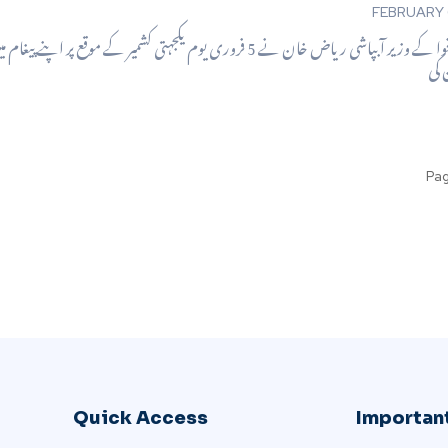
FEBRUARY 
خیبرپختونخوا کے وزیر آبپاشی ریاض خان نے 5 فروری یوم یکجہتی کشمیر کے موقع پر ا
Pag
Quick Access
Important