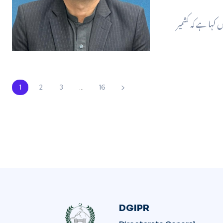
پنے پیغام میں کہا ہے کہ کشمیر
1
2
3
...
16
DGIPR