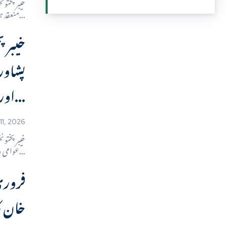
خیبرپختون
منعقد ہوا۔ اجلاس میں ممبر...
خیبرپ
پشاور
اور شہریوں سے...
1, 2026
خیبرپختو
عوامی وفود اور شہریوں سے...
خان کا