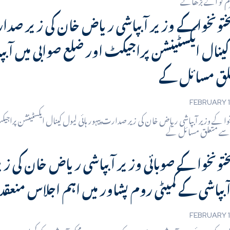
ختونخوا کے وزیر آبپاشی ریاض خان کی زیر صدارت
کینال ایکسٹینشن پراجیکٹ اور ضلع صوابی میں آب
FEBRUARY 1
خوا کے وزیر آبپاشی ریاض خان کی زیر صدارت پیہور ہائی لیول کینال ایکسٹینشن پراجی
ختونخوا کے صوبائی وزیر آبپاشی ریاض خان کی 
آبپاشی کے کمیٹی روم پشاور میں اہم اجلاس منعقد 
FEBRUARY 1