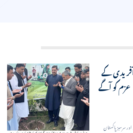
 آفریدی کے
 عزم کو آگے
 اور سرسبز پاکستان