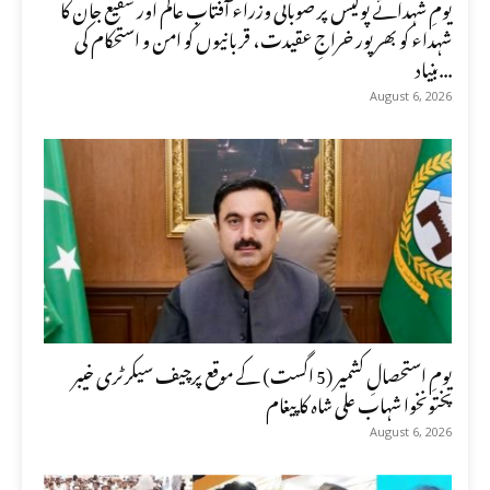
یومِ شہدائے پولیس پر صوبائی وزراء آفتاب عالم اور شفیع جان کا
شہداء کو بھرپور خراجِ عقیدت، قربانیوں کو امن و استحکام کی
بنیاد...
August 6, 2026
یومِ استحصالِ کشمیر (5 اگست) کے موقع پرچیف سیکرٹری خیبر
پختونخوا شہاب علی شاہ کا پیغام
August 6, 2026