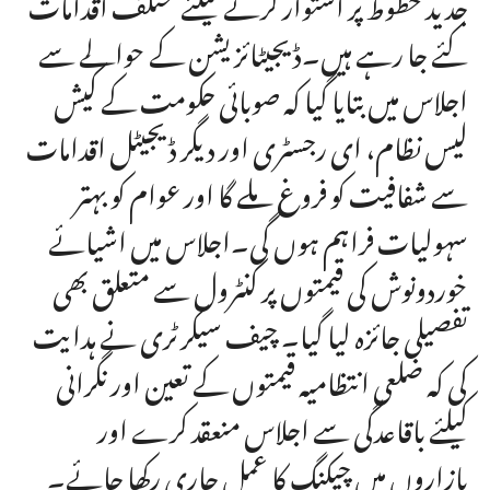
جدید خطوط پر استوار کرنے کیلئے مختلف اقدامات
کئے جا رہے ہیں۔ڈیجیٹائزیشن کے حوالے سے
اجلاس میں بتایا گیا کہ صوبائی حکومت کے کیش
لیس نظام، ای رجسٹری اور دیگر ڈیجیٹل اقدامات
سے شفافیت کو فروغ ملے گا اور عوام کو بہتر
سہولیات فراہم ہوں گی۔اجلاس میں اشیائے
خوردونوش کی قیمتوں پر کنٹرول سے متعلق بھی
تفصیلی جائزہ لیا گیا۔ چیف سیکرٹری نے ہدایت
کی کہ ضلعی انتظامیہ قیمتوں کے تعین اور نگرانی
کیلئے باقاعدگی سے اجلاس منعقد کرے اور
بازاروں میں چیکنگ کا عمل جاری رکھا جائے۔