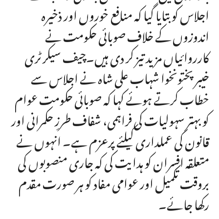
اجلاس کو بتایا گیا کہ منافع خوروں اور ذخیرہ
اندوزوں کے خلاف صوبائی حکومت نے
کارروائیاں مزید تیز کر دی ہیں۔چیف سیکرٹری
خیبرپختونخوا شہاب علی شاہ نے اجلاس سے
خطاب کرتے ہوئے کہا کہ صوبائی حکومت عوام
کو بہتر سہولیات کی فراہمی، شفاف طرزِ حکمرانی اور
قانون کی عملداری کیلئے پرعزم ہے۔ انہوں نے
متعلقہ افسران کو ہدایت کی کہ جاری منصوبوں کی
بروقت تکمیل اور عوامی مفاد کو ہر صورت مقدم
رکھا جائے۔