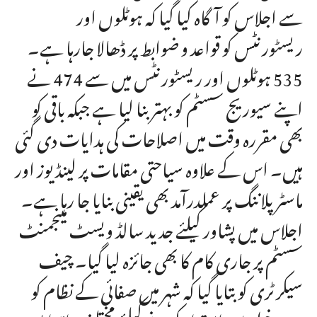
سے اجلاس کو آگاہ کیا گیا کہ ہوٹلوں اور
ریسٹورنٹس کو قواعد و ضوابط پر ڈھالا جارہا ہے۔
535 ہوٹلوں اور ریسٹورنٹس میں سے 474 نے
اپنے سیوریج سسٹم کو بہتر بنا لیا ہے جبکہ باقی کو
بھی مقررہ وقت میں اصلاحات کی ہدایات دی گئی
ہیں۔ اس کے علاوہ سیاحتی مقامات پر لینڈ یوز اور
ماسٹر پلاننگ پر عملدرآمد بھی یقینی بنایا جا رہا ہے۔
اجلاس میں پشاور کیلئے جدید سالڈ ویسٹ مینجمنٹ
سسٹم پر جاری کام کا بھی جائزہ لیا گیا۔ چیف
سیکرٹری کو بتایا گیا کہ شہر میں صفائی کے نظام کو