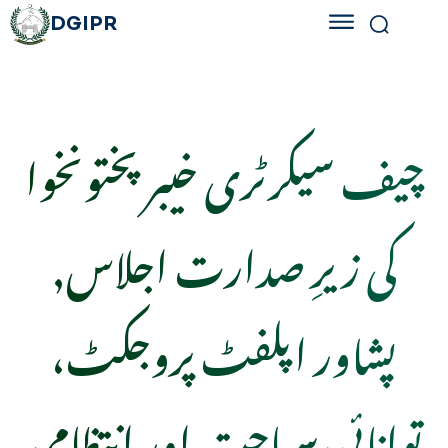
DGIPR
چیف سیکرٹری خیبرپختونخوا
کی زیرِ صدارت اجلاس,
پشاور اپلفٹ پروجکٹ،
توانائی،سیاحت اور انتظامی