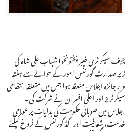
چیف سیکرٹری خیبرپختونخوا شہاب علی شاہ کی
زیرِ صدارت گورننس امور کے حوالے سے ہفتہ
وار جائزہ اجلاس منعقد ہوا جس میں متعلقہ انتظامی
سیکرٹریز اور اعلیٰ افسران نے شرکت کی۔
اجلاس میں صوبائی حکومت کی ہدایات پر عوامی
خدمت، شفافیت اور گڈ گورننس کے فروغ کیلئے