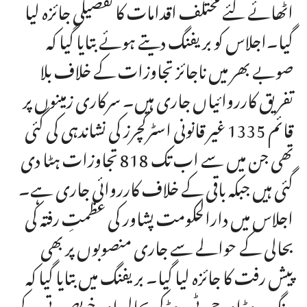
اٹھائے گئے مختلف اقدامات کا تفصیلی جائزہ لیا
گیا۔اجلاس کو بریفنگ دیتے ہوئے بتایا گیا کہ
صوبے بھر میں ناجائز تجاوزات کے خلاف بلا
تفریق کارروائیاں جاری ہیں۔ سرکاری زمینوں پر
قائم 1335 غیر قانونی اسٹرکچرز کی نشاندہی کی گئی
تھی جن میں سے اب تک 818 تجاوزات ہٹا دی
گئی ہیں جبکہ باقی کے خلاف کارروائی جاری ہے۔
اجلاس میں دارالحکومت پشاور کی عظمتِ رفتہ کی
بحالی کے حوالے سے جاری منصوبوں پر بھی
پیش رفت کا جائزہ لیا گیا۔ بریفنگ میں بتایا گیا کہ
رنگ روڈ اور جی ٹی روڈ کی بحالی اور خوبصورتی کے