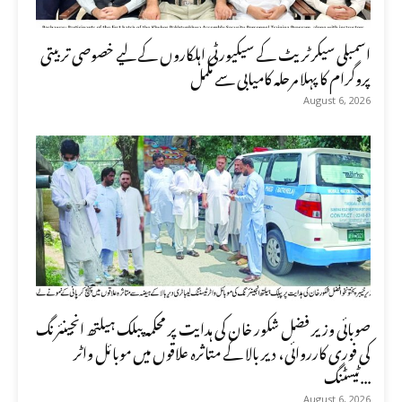
اسمبلی سیکرٹریٹ کے سیکیورٹی اہلکاروں کے لیے خصوصی تربیتی
پروگرام کا پہلا مرحلہ کامیابی سے مکمل
August 6, 2026
صوبائی وزیر فضل شکور خان کی ہدایت پر محکمہ پبلک ہیلتھ انجینئرنگ
کی فوری کارروائی، دیر بالا کے متاثرہ علاقوں میں موبائل واٹر
ٹیسٹنگ...
August 6, 2026