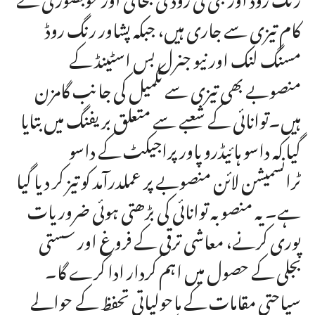
کام تیزی سے جاری ہیں، جبکہ پشاور رنگ روڈ
مسنگ لنک اور نیو جنرل بس اسٹینڈ کے
منصوبے بھی تیزی سے تکمیل کی جانب گامزن
ہیں۔توانائی کے شعبے سے متعلق بریفنگ میں بتایا
گیا کہ داسو ہائیڈرو پاور پراجیکٹ کے داسو
ٹرانسمیشن لائن منصوبے پر عملدرآمد کو تیز کر دیا گیا
ہے۔ یہ منصوبہ توانائی کی بڑھتی ہوئی ضروریات
پوری کرنے، معاشی ترقی کے فروغ اور سستی
بجلی کے حصول میں اہم کردار ادا کرے گا۔
سیاحتی مقامات کے ماحولیاتی تحفظ کے حوالے