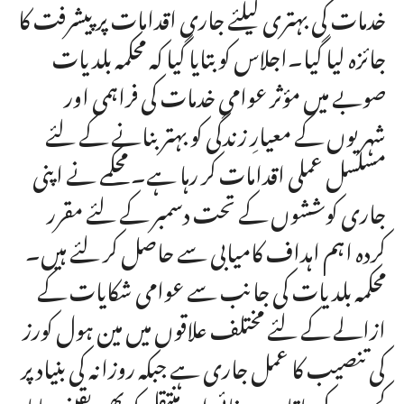
خدمات کی بہتری کیلئے جاری اقدامات پر پیشرفت کا
جائزہ لیا گیا۔اجلاس کو بتایا گیا کہ محکمہ بلدیات
صوبے میں مؤثر عوامی خدمات کی فراہمی اور
شہریوں کے معیارِ زندگی کو بہتر بنانے کے لئے
مسلسل عملی اقدامات کر رہا ہے۔ محکمے نے اپنی
جاری کوششوں کے تحت دسمبر کے لئے مقرر
کردہ اہم اہداف کامیابی سے حاصل کر لئے ہیں۔
محکمہ بلدیات کی جانب سے عوامی شکایات کے
ازالے کے لئے مختلف علاقوں میں مین ہول کورز
کی تنصیب کا عمل جاری ہے جبکہ روزانہ کی بنیاد پر
کچرے کی باقاعدہ صفائی اور منتقلی کو بھی یقینی بنایا