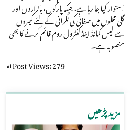
استوار کیا جا رہا ہے، جبکہ پارکوں، بازاروں اور
گلی محلوں میں صفائی کی نگرانی کے لئے کیمروں
سے لیس کمانڈ اینڈ کنٹرول روم قائم کرنے کا بھی
منصوبہ ہے۔
Post Views:
279
مزید پڑھیں