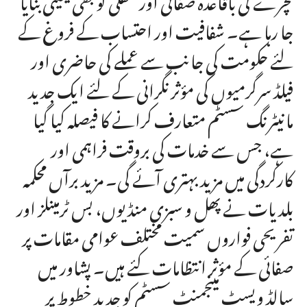
جا رہا ہے۔ شفافیت اور احتساب کے فروغ کے
لئے حکومت کی جانب سے عملے کی حاضری اور
فیلڈ سرگرمیوں کی مؤثر نگرانی کے لئے ایک جدید
مانیٹرنگ سسٹم متعارف کرانے کا فیصلہ کیا گیا
ہے، جس سے خدمات کی بروقت فراہمی اور
کارکردگی میں مزید بہتری آئے گی۔ مزید برآں محکمہ
بلدیات نے پھل و سبزی منڈیوں، بس ٹرمینلز اور
تفریحی فواروں سمیت مختلف عوامی مقامات پر
صفائی کے مؤثر انتظامات کئے ہیں۔ پشاور میں
سالڈ ویسٹ مینجمنٹ سسٹم کو جدید خطوط پر