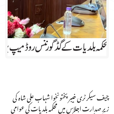
چیف سیکرٹری خیبر پختونخوا شہاب علی شاہ کی
زیرِ صدارت اجلاس میں محکمہ بلدیات کی عوامی