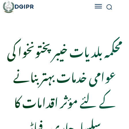
DGIPR
محکمہ بلدیات خیبر پختونخوا کی
عوامی خدمات بہتر بنانے
کے لئے مؤثر اقدامات کا
سلسلہ جاری, فیلڈ