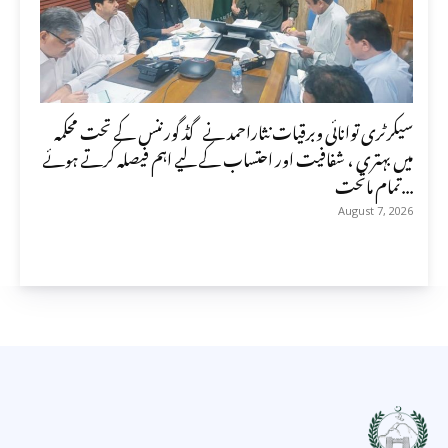
سیکرٹری توانائی وبرقیات نثاراحمد نے گڈ گورننس کے تحت محکمہ
میں بہتری ، شفافیت اور احتساب کے لیے اہم فیصلہ کرتے ہوئے
تمام ماتحت...
August 7, 2026