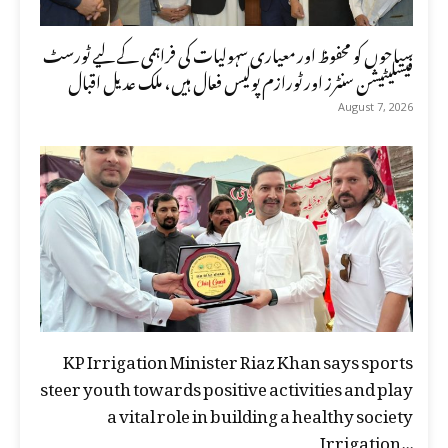
سیاحوں کو محفوظ اور معیاری سہولیات کی فراہمی کے لیے ٹورسٹ
فیسلیٹیشن سنٹرز اور ٹورازم پولیس فعال ہیں، ملک عدیل اقبال
August 7, 2026
KP Irrigation Minister Riaz Khan says sports
steer youth towards positive activities and play
a vital role in building a healthy society
Irrigation...