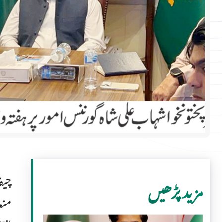
چیف
مزید پڑھیں
منع