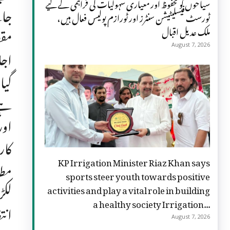
سیاحوں کو محفوظ اور معیاری سہولیات کی فراہمی کے لیے
جان
ٹورسٹ فیسلیٹیشن سنٹرز اور ٹورازم پولیس فعال ہیں،
ملک عدیل اقبال
مقص
August 7, 2026
گیا
ہے۔
اور
کار
KP Irrigation Minister Riaz Khan says
sports steer youth towards positive
activities and play a vital role in building
a healthy society Irrigation...
انت
August 7, 2026