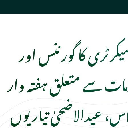
رٹری کا گورننس اور
ات سے متعلق ہفتہ وار
اس، عیدالاضحیٰ تیاریوں