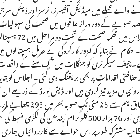
ے والے عملے میں میڈیکل آفیسرز، نرسز اور ڈینٹل س
د صوبے کے دور دراز علاقوں میں صحت کی سہولیات کو بہتر
اجلاس میں مح
۔ حکام نے بتایا کہ کمزور کارکردگی کے حامل ہسپتالوں می
چیف سیکرٹری کو جنگلات میں آگ لگنے کے واقعات
 حفاظتی اقدامات پر بھی بریفنگ دی گئی۔ اجلاس کو بتایا
روائیاں مزید تیز کردی ہیں اور ڈیش بورڈ کے ذریعے ان
لکڑی اور 76 ہزار 500 کلوگرام ایندھن کی لکڑی
ظامیہ مشترکہ طور پر اس حوالے سے کارروائیاں جاری