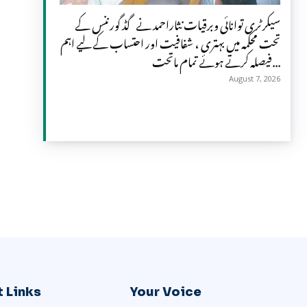
سیکرٹری توانائی وبرقیات نثاراحمد نے گڈ گورننس کے
تحت محکمہ میں بہتری ، شفافیت اور احتساب کے لیے اہم
فیصلہ کرتے ہوئے تمام ماتحت...
August 7, 2026
 Links
Your Voice