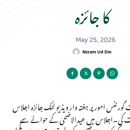
کا جائزہ
May 25, 2026
Nizam Ud Din
ورننس امور پر ہفتہ وار ویڈیو لنک جائزہ اجلاس
رکت کی۔اجلاس میں عیدالاضحیٰ کے حوالے سے