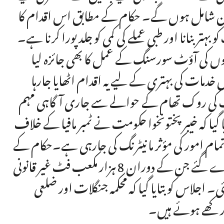
رجن شامل ہوں گے۔ حکام کے مطابق اس اقدام کا
 بنانا اور طبی عملے کی کمی کو جلد پورا کرنا ہے۔
کمہ صحت کے تحت دو مراحل میں 72 ہسپتالوں کی آؤٹ سورسنگ کے عمل کا بھی جائزہ لیا
ں خدمات کی بہتری کے لیے یہ اقدام اٹھایا جارہا
 کی روک تھام کے حوالے سے جاری آگاہی مہم
 گیا کہ خیبرپختونخوا حکومت نے ٹمبر مافیا کے خلاف
 تمام امور کی مؤثر مانیٹرنگ کی جارہی ہے۔حکام کے
مطابق یکم سے 25 مئی تک صوبہ بھر میں 293 چھاپے مارے گئے جن کے دوران 8 ہزار مکعب فٹ غیر قانونی
 ضبط کی گئی۔ اجلاس کو بتایا گیا کہ محکمہ جنگلات اور ضلعی
 رکھے ہوئے ہیں۔