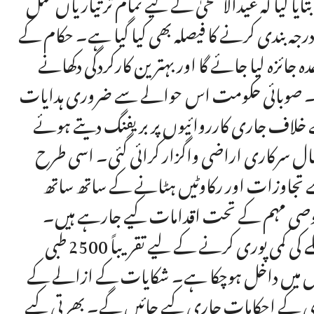
تایا گیا کہ عیدالاضحیٰ کے لیے تمام تر تیاریاں مکمل
ی درجہ بندی کرنے کا فیصلہ بھی کیا گیا ہے۔ حکام کے
ہ جائزہ لیا جائے گا اور بہترین کارکردگی دکھانے
ئے گی۔ صوبائی حکومت اس حوالے سے ضروری ہدایات
 خلاف جاری کارروائیوں پر بریفنگ دیتے ہوئے
ا گیا کہ گزشتہ ایک ہفتے کے دوران صوبہ بھر میں 104 کنال سرکاری اراضی واگزار کرائی گئی۔ اسی طرح
ے تجاوزات اور رکاوٹیں ہٹانے کے ساتھ ساتھ
خصوصی مہم کے تحت اقدامات کیے جارہے ہیں۔
اجلاس کو بتایا گیا کہ صوبے کے مختلف اضلاع میں طبی عملے کی کمی پوری کرنے کے لیے تقریباً 2500 طبی
راحل میں داخل ہوچکا ہے۔ شکایات کے ازالے کے
ری کے احکامات جاری کیے جائیں گے۔ بھرتی کیے