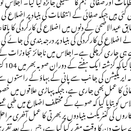
ظامات اور صفائی مہم کا تفصیلی جائزہ لیا گیا۔ اجلاس کو ب
ی گئی ہیں جبکہ صفائی کے انتظامات کی بنیاد پر اضلاع ک
بق عیدالاضحیٰ کے دنوں میں اضلاع کی کارکردگی کا باقاعد
ے اضلاع کی کارکردگی کی بنیاد پر درجہ بندی کی جا
ے ہی جاری کرچکی ہے۔اجلاس میں ناجائز تجاوزات کے
بتای
مہ ایریگیشن کی جانب سے پانی کے بہاؤ کے راستوں س
ئی کا عمل بھی جاری ہے، جبکہ پہاڑی علاقوں میں 
کاروں کی کنٹریکٹ بنیادوں پر بھرتی کا عمل آخری م
 سات دن کا وقت مقرر کیا گیا ہے، جس کے بعد تقر