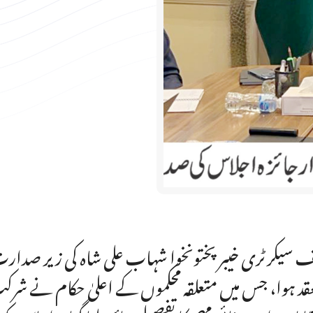
 سیکرٹری خیبرپختونخوا شہاب علی شاہ کی زیر صدارت گ
قد ہوا، جس میں متعلقہ محکموں کے اعلیٰ حکام نے ش