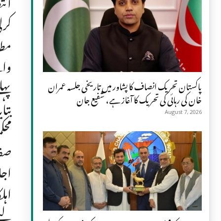
انت
کرل
مطا
وال
پہل
پاکستان تحریک انصاف کا پشاور میں تاریخی جلسہ عمران
خان کی رہائی کی تحریک کا آغاز ہے، شفیع جان
August 7, 2026
محک
صفا
اہل
لیے