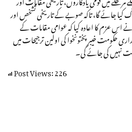
رحلے میں قومی یادگاروں، تاریخی مقامات اور
اک کیا جائے گا، تاکہ صوبے کے تاریخی تشخص اور
نے اس عزم کا اعادہ کیا کہ عوامی مقامات کے
لداری حکومت خیبر پختونخوا کی اولین ترجیحات میں
ت نہیں کی جائے گی۔
Post Views:
226