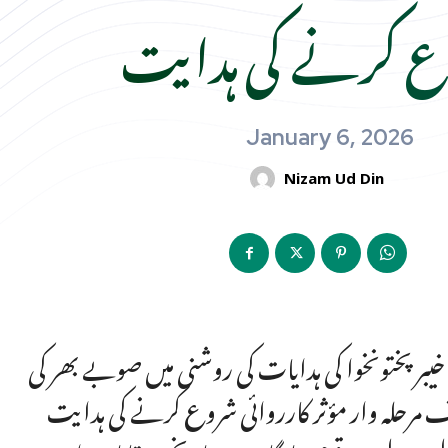
 کرنے کی ہدایت
January 6, 2026
Nizam Ud Din
یبر پختونخوا کی ہدایات کی روشنی میں صوبے بھر کی
ف مرحلہ وار مؤثر کارروائی شروع کرنے کی ہدایت