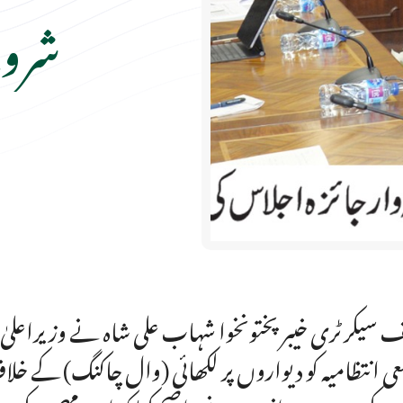
شروع
 سیکرٹری خیبر پختونخوا شہاب علی شاہ نے وزیراعلیٰ خ
ی انتظامیہ کو دیواروں پر لکھائی (وال چاکنگ) کے خلا