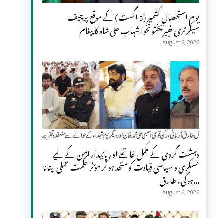
یومِ استحصالِ کشمیر (5 اگست) کے موقع پرچیف
سیکرٹری خیبر پختونخوا شہاب علی شاہ کا پیغام
August 6, 2026
دہشت گردی کے مکمل خاتمے اور پائیدار امن کے لیے
عسکری و سیاسی قیادت کو متحد ہو کر مؤثر حکمت عملی اپنانا
ہوگی، طارق...
August 6, 2026