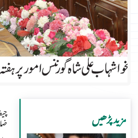
چیف
مزید پڑھیں
ضلع