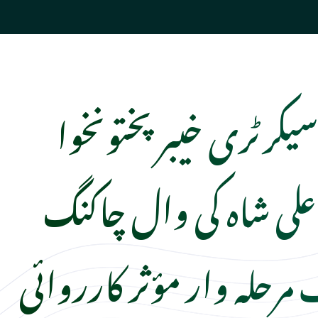
کرٹری خیبر پختونخوا
ی شاہ کی وال چاکنگ
رحلہ وار مؤثر کارروائی