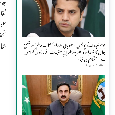
جار
ثقا
عوا
تحف
شام
یومِ شہدائے پولیس پر صوبائی وزراء آفتاب عالم اور شفیع
جان کا شہداء کو بھرپور خراجِ عقیدت، قربانیوں کو امن
و استحکام کی بنیاد...
August 6, 2026