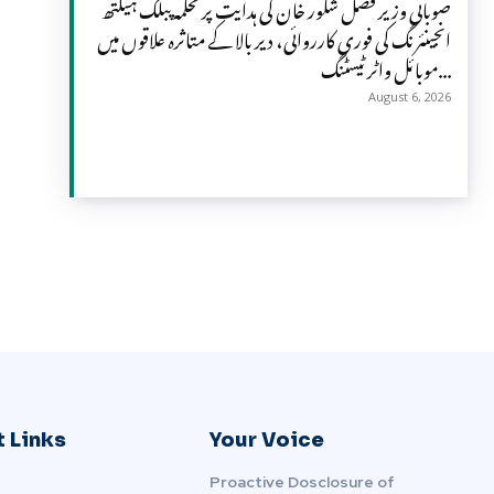
صوبائی وزیر فضل شکور خان کی ہدایت پر محکمہ پبلک ہیلتھ
انجینئرنگ کی فوری کارروائی، دیر بالا کے متاثرہ علاقوں میں
موبائل واٹر ٹیسٹنگ...
August 6, 2026
 Links
Your Voice
Proactive Dosclosure of