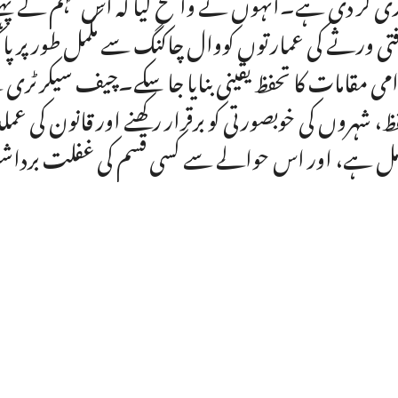
ی کر دی ہے۔انہوں نے واضح کیا کہ اس مہم کے پہلے م
فتی ورثے کی عمارتوں کووال چاکنگ سے مکمل طور پر پ
می مقامات کا تحفظ یقینی بنایا جا سکے۔چیف سیکرٹری 
ظ، شہروں کی خوبصورتی کو برقرار رکھنے اور قانون کی عم
ل ہے، اور اس حوالے سے کسی قسم کی غفلت برداش