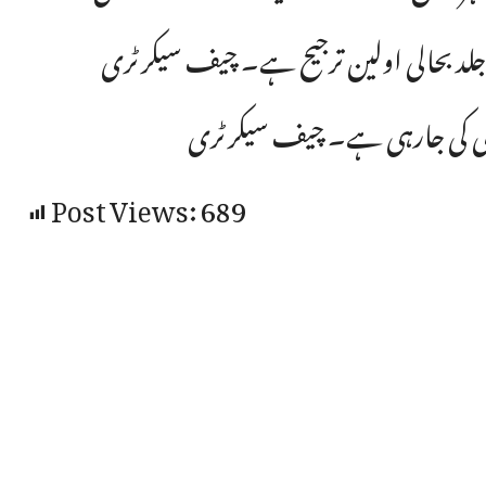
 جلد بحالی اولین ترجیح ہے۔ چیف سیکرٹری
ندی کی جارہی ہے۔ چیف سیکرٹری
Post Views:
689