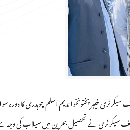
 سیکرٹری خیبرپختونخوا ندیم اسلم چوہدری کا دورہ س