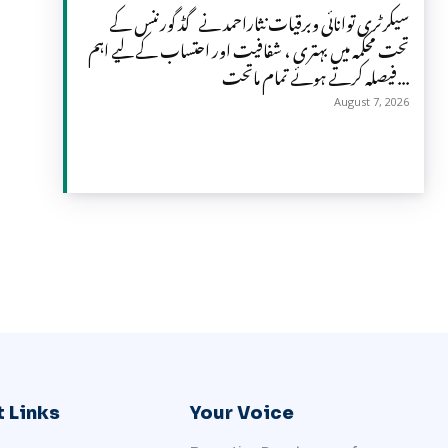
سیکرٹری توانائی وبرقیات نثاراحمد نے گڈ گورننس کے
تحت محکمہ میں بہتری ، شفافیت اور احتساب کے لیے اہم
فیصلہ کرتے ہوئے تمام ماتحت...
August 7, 2026
 Links
Your Voice