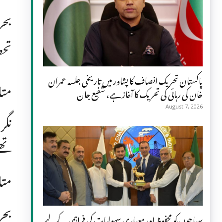
بحر
تحص
پاکستان تحریک انصاف کا پشاور میں تاریخی جلسہ عمران
متا
خان کی رہائی کی تحریک کا آغاز ہے، شفیع جان
August 7, 2026
نگر
تھ
متا
بحر
سیاحوں کو محفوظ اور معیاری سہولیات کی فراہمی کے لیے