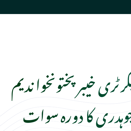
ٹری خیبرپختونخوا ندیم
وہدری کا دورہ سوات