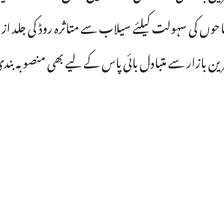
حوں کی سہولت کیلئے سیلاب سے متاثرہ روڈ کی جلد از
ین بازار سے متبادل بائی پاس کے لیے بھی منصوبہ ب