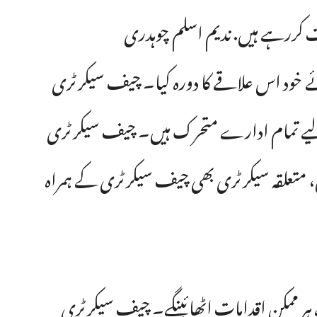
امات کررہے ہیں. ندیم اسلم چوہدری
 خود اس علاقے کا دورہ کیا۔ چیف سیکرٹری
ی کے لیے تمام ادارے متحرک ہیں۔ چیف سیکرٹری
، متعلقہ سیکرٹری بھی چیف سیکرٹری کے ہمراہ
 ہر ممکن اقدامات اٹھائینگے۔ چیف سیکرٹری