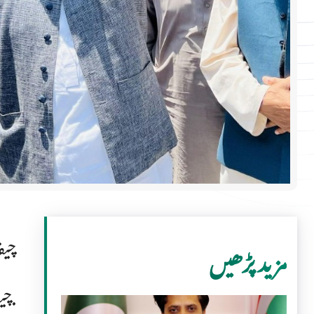
چیف
مزید پڑھیں
چیف سیکرٹری نے تحصیل بحرین میں سیلاب کی وجہ سے بحرین بازار کے متاثرہ روڈ کا معائنہ کیا.