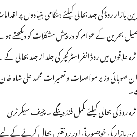
ین بازار روڈ کی جلد بحالی کیلئے ہنگامی بنیادوں پر اقد
یل بحرین کے عوام کو درپیش مشکلات کو دیکھتے ہوئے
ثرہ علاقوں میں روڈ انفراسٹرکچر کی جلد از جلد بحال
ان صوبائی وزیر مواصلات و تعمیرات محمد علی شاہ خان
ے۔
ثرہ روڈ کی بحالی کیلئے مکمل فنڈ دینگے ۔ چیف سیکرٹری
ین بازار کی خوبصورتی اور رونقیں بحال کرنے کے لیے