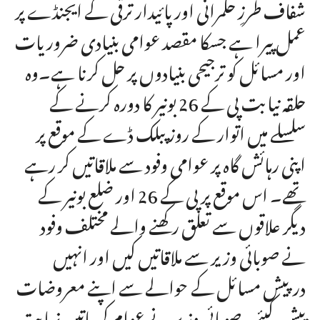
شفاف طرزِ حکمرانی اور پائیدار ترقی کے ایجنڈے پر
عمل پیرا ہے جسکا مقصد عوامی بنیادی ضروریات
اور مسائل کو ترجیحی بنیادوں پر حل کرنا ہے۔وہ
حلقہ نیابت پی کے 26 بونیر کا دورہ کرنے کے
سلسلے میں اتوار کے روز پبلک ڈے کے موقع پر
اپنی رہائش گاہ پر عوامی وفود سے ملاقاتیں کر رہے
تھے۔ اس موقع پر پی کے 26 اور ضلع بونیر کے
دیگر علاقوں سے تعلق رکھنے والے مختلف وفود
نے صوبائی وزیر سے ملاقاتیں کیں اور انہیں
درپیش مسائل کے حوالے سے اپنے معروضات
پیش کیئے۔صوبائی وزیر نے عوام کی باتیں نہایت