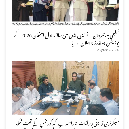
تعلیمی بورڈ مردان نے ایس ایس سی سالانہ اول امتحان 2026 کے
پوزیشن ہولڈرز کا اعلان کر دیا
August 7, 2026
سیکرٹری توانائی وبرقیات نثاراحمد نے گڈ گورننس کے تحت محکمہ