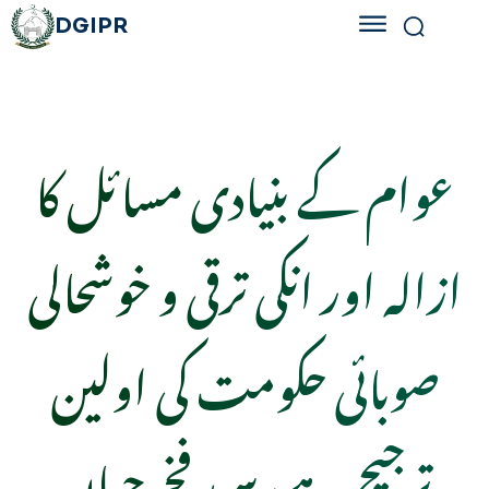
DGIPR
عوام کے بنیادی مسائل کا
ازالہ اور انکی ترقی و خوشحالی
صوبائی حکومت کی اولین
ترجیح ہے، سید فخرجہان