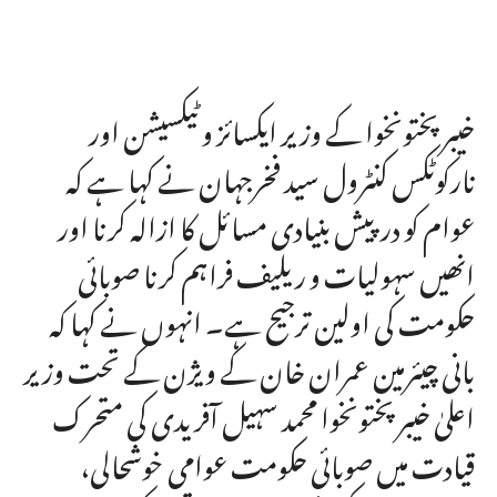
خیبرپختونخوا کے وزیر ایکسائز و ٹیکسیشن اور
نارکوٹکس کنٹرول سید فخرجہان نے کہا ہے کہ
عوام کو درپیش بنیادی مسائل کا ازالہ کرنا اور
انھیں سہولیات و ریلیف فراہم کرنا صوبائی
حکومت کی اولین ترجیح ہے۔ انہوں نے کہا کہ
بانی چیئرمین عمران خان کے ویژن کے تحت وزیر
اعلیٰ خیبرپختونخوا محمد سہیل آفریدی کی متحرک
قیادت میں صوبائی حکومت عوامی خوشحالی،