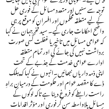
توجہ سے سنیں اور متعدد مسائل کے فوری حل
کے لیے متعلقہ محکموں اور افسران کو موقع پر ہی
واضح احکامات جاری کیے۔ سید فخرجہان نے کہا
کہ عوامی مسائل میں تاخیر یا غفلت کسی صورت
برداشت نہیں کی جائے گی اور تمام متعلقہ
ادارے عوامی خدمت کے جذبے کے تحت
اپنی ذمہ داریاں نبھائیں۔انہوں نے کہا کہ پبلک
ڈے کا مقصد عوام اور حکومت کے درمیان براہِ
راست رابطے کو فروغ دینا ہے تاکہ لوگوں کے
مسائل بلاواسطہ سن کر فوری اور مؤثر اقدامات