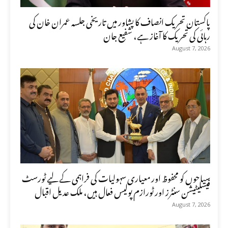
پاکستان تحریک انصاف کا پشاور میں تاریخی جلسہ عمران خان کی
رہائی کی تحریک کا آغاز ہے، شفیع جان
August 7, 2026
سیاحوں کو محفوظ اور معیاری سہولیات کی فراہمی کے لیے ٹورسٹ
فیسلیٹیشن سنٹرز اور ٹورازم پولیس فعال ہیں، ملک عدیل اقبال
August 7, 2026