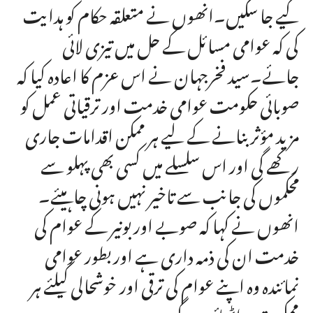
کیے جا سکیں۔انھوں نے متعلقہ حکام کو ہدایت
کی کہ عوامی مسائل کے حل میں تیزی لائی
جائے۔سید فخرجہان نے اس عزم کا اعادہ کیا کہ
صوبائی حکومت عوامی خدمت اور ترقیاتی عمل کو
مزید مؤثر بنانے کے لیے ہر ممکن اقدامات جاری
رکھے گی اور اس سلسلے میں کسی بھی پہلو سے
محکموں کی جانب سے تاخیر نہیں ہونی چاہیئے۔
انھوں نے کہا کہ صوبے اور بونیر کے عوام کی
خدمت ان کی ذمہ داری ہے اور بطور عوامی
نمائندہ وہ اپنے عوام کی ترقی اور خوشحالی کیلئے ہر
ممکن قدم اٹھائیں گے۔