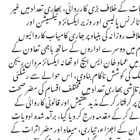
ویات کے خلاف بڑی کارروائی، بھاری تعداد میں غیر
رنس پالیسی اور وزیر ایکسائز و ٹیکسیشن اور
اف روزانہ کی بنیاد پر جاری کامیاب کاروائیوں
پکٹرم میں دوسرے اداروں کے ساتھ باہمی تعاون کے
عماد خان ایس ایچ او تھانہ ایکسائز مردان ریجن
گلنگ کی کوشش ناکام بنادی، اس حوالے سے رشکئی
ن تلاشی بھاری تعداد میں مختلف اقسام کی مضرصحت
ع پر گرفتار کر کے مذید تفتیش اور قانونی کاروائی کے
لے کر کے مقدمہ درج کر دیا گیا، برآمد شدہ ادویات
ہی ان کے اجزاء، تیاری، میعاد اور مضر اثرات کے