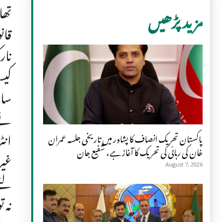
تھا
مزید پڑھیں
قان
نار
کیس
سات
نے 
انٹ
پاکستان تحریک انصاف کا پشاور میں تاریخی جلسہ عمران
خان کی رہائی کی تحریک کا آغاز ہے، شفیع جان
غیر
August 7, 2026
لئے
نہ 