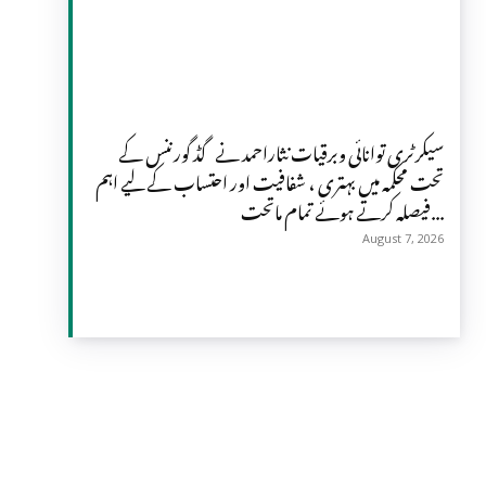
سیکرٹری توانائی وبرقیات نثاراحمد نے گڈ گورننس کے
تحت محکمہ میں بہتری ، شفافیت اور احتساب کے لیے اہم
فیصلہ کرتے ہوئے تمام ماتحت...
August 7, 2026