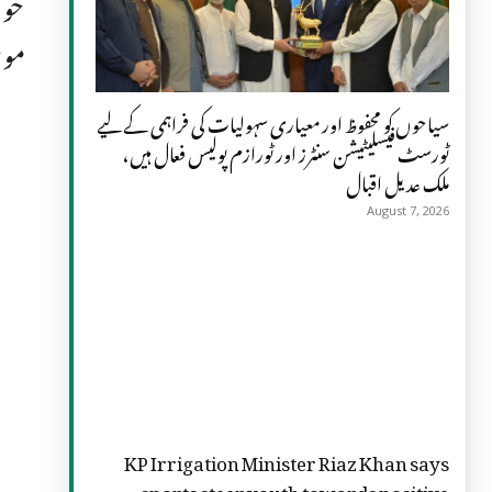
حوا
موج
سیاحوں کو محفوظ اور معیاری سہولیات کی فراہمی کے لیے
ٹورسٹ فیسلیٹیشن سنٹرز اور ٹورازم پولیس فعال ہیں،
ملک عدیل اقبال
August 7, 2026
KP Irrigation Minister Riaz Khan says
sports steer youth towards positive