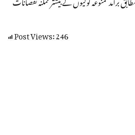
طابق برآمد ممنوعہ گولیوں کے بیشتر ممکنہ نقصانات
Post Views:
246