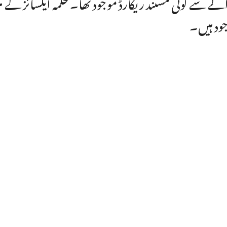
لے سے کوئی مستند ریکارڈ موجود تھا۔محکمہ ایکسائز کے م
ود ہیں۔