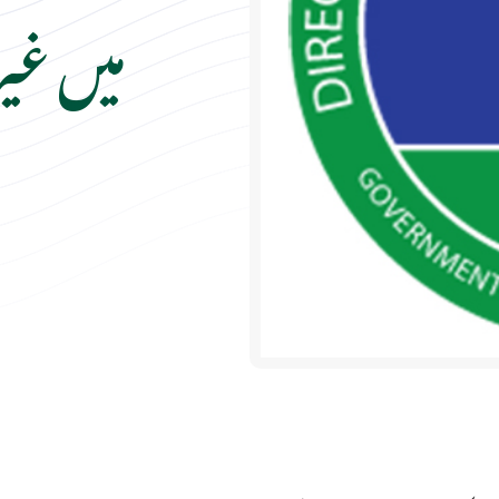
میں غی