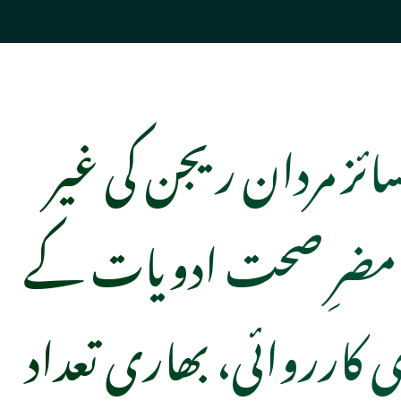
کسائز مردان ریجن کی غیر
ر مضرِ صحت ادویات کے
کارروائی، بھاری تعداد