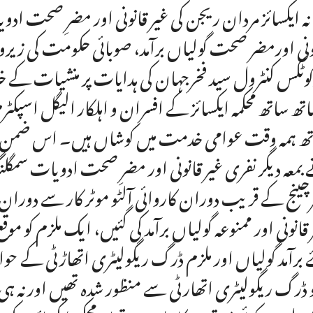
نہ ایکسائز مردان ریجن کی غیر قانونی اور مضرِ صحت اد
ونی اورمضر صحت گولیاں برآمد، صوبائی حکومت کی زیروٹال
کوٹکس کنٹرول سید فخرجہان کی ہدایات پر منشیات کے خل
اتھ ساتھ محکمہ ایکسائز کے افسران و اہلکار الیگل اس
ھ ہمہ وقت عوامی خدمت میں کوشاں ہیں۔ اس ضمن میں 
بمعہ دیگر نفری غیر قانونی اور مضرِ صحت ادویات سم
رچینج کے قریب دوران کاروائی آلٹو موٹر کار سے دورا
 قانونی اور ممنوعہ گولیاں برآمد کی گئیں، ایک ملزم کو موق
 برآمد گولیاں اور ملزم ڈرگ ریگولیٹری اتھاڑٹی کے حوا
تو ڈرگ ریگولیٹری اتھارٹی سے منظور شدہ تھیں اور نہ 