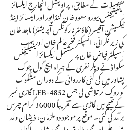
تفصیلات کے مطابق، پراوینشل انچارج ایکسائز
اینٹیلیجنس بیورو سعود خان گنڈاپور اور ایکسائز اینڈ
ٹیکسیشن آفیسر (کاؤنٹر نارکوٹکس آپریشنز) ماجد خان
کی زیر نگرانی، انسپکٹر فخر عالم خان اور سب
انسپکٹر فیاض خان پر مشتمل ایکسائز اینٹیلیجنس
سکواڈ نے دیگر نفری کے ہمراہ ایچ گول چوک
پشاور میں کی گئی کارروائی کے دوران مشکوک
گاڑی نمبر LEB-4852 کو روک کر تلاشی لی جس
کے نتیجے میں گاڑی سے تقریباً 36000 گرام چرس
برآمد کی گئی۔ موقع پر موجود دو ملزمان، ذیشان ولد
شاہد علی اور محمد طارق ولد محمد شاہد، ساکنان