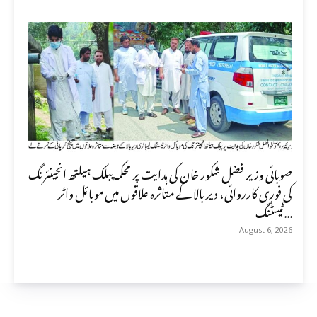
صوبائی وزیر فضل شکور خان کی ہدایت پر محکمہ پبلک ہیلتھ انجینئرنگ
کی فوری کارروائی، دیر بالا کے متاثرہ علاقوں میں موبائل واٹر
ٹیسٹنگ...
August 6, 2026