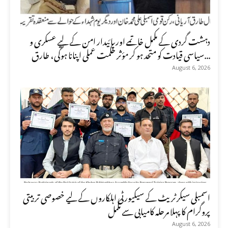
دہشت گردی کے مکمل خاتمے اور پائیدار امن کے لیے عسکری و
سیاسی قیادت کو متحد ہو کر مؤثر حکمت عملی اپنانا ہوگی، طارق...
August 6, 2026
اسمبلی سیکرٹریٹ کے سیکیورٹی اہلکاروں کے لیے خصوصی تربیتی
پروگرام کا پہلا مرحلہ کامیابی سے مکمل
August 6, 2026