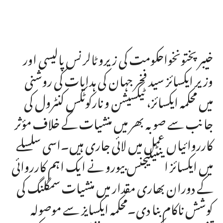
خیبرپختونخواحکومت کی زیرو ٹالرنس پالیسی اور
وزیر ایکسائز سید فخر جہان کی ہدایات کی روشنی
میں محکمہ ایکسائز، ٹیکسیشن و نارکوٹکس کنٹرول کی
جانب سے صوبہ بھر میں منشیات کے خلاف مؤثر
کارروائیاں عمل میں لائی جاری ہیں۔اسی سلسلے
میں ایکسائز اینٹیلیجنس بیورو نے ایک اہم کارروائی
کے دوران بھاری مقدار میں منشیات سمگلنگ کی
کوشش ناکام بنا دی۔محکمہ ایکسایز سے موصولہ