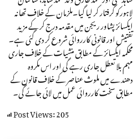
لاہورکو گرفتار کر لیا گیا۔ملزمان کے خلاف تھانہ
ایکسائز پشاور ریجن میں مقدمہ درج کر کے مزید
تفتیش اور قانونی کارروائی شروع کر دی گئی ہے۔
محکمہ ایکسائز کے مطابق منشیات کے خلاف جاری
مہم بلا تعطل جاری رہے گی اور اس مکروہ
دھندے میں ملوث عناصر کے خلاف قانون کے
مطابق سخت کارروائی عمل میں لائی جائے گی۔
Post Views:
205