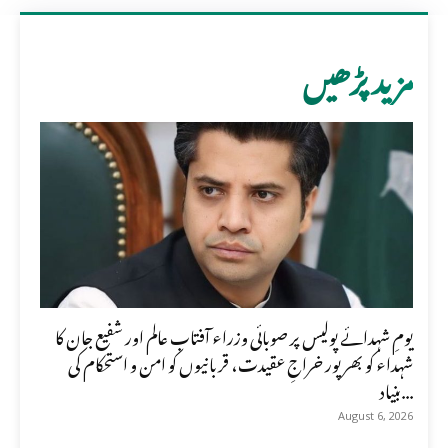
مزید پڑھیں
یومِ شہدائے پولیس پر صوبائی وزراء آفتاب عالم اور شفیع جان کا
شہداء کو بھرپور خراجِ عقیدت، قربانیوں کو امن و استحکام کی
بنیاد...
August 6, 2026