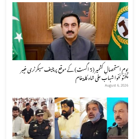
یومِ استحصالِ کشمیر (5 اگست) کے موقع پرچیف سیکرٹری خیبر
پختونخوا شہاب علی شاہ کا پیغام
August 6, 2026