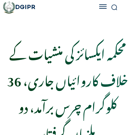
DGIPR
محکمہ ایکسائز کی منشیات کے
خلاف کاروائیاں جاری، 36
کلوگرام چرس برآمد، دو
ملزمان گرفتار