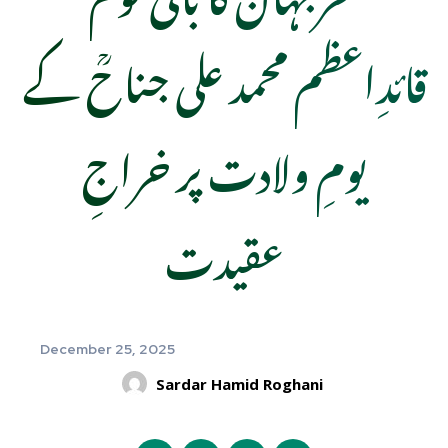
قائدِاعظم محمد علی جناحؒ کے
یومِ ولادت پر خراجِ
عقیدت
December 25, 2025
Sardar Hamid Roghani