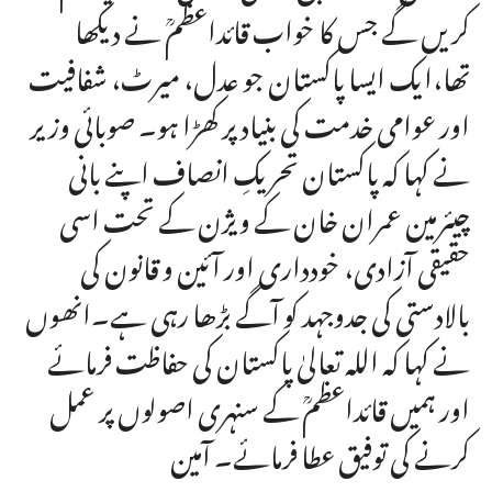
کریں گے جس کا خواب قائداعظمؒ نے دیکھا
تھا،ایک ایسا پاکستان جو عدل، میرٹ، شفافیت
اور عوامی خدمت کی بنیاد پر کھڑا ہو۔ صوبائی وزیر
نے کہا کہ پاکستان تحریکِ انصاف اپنے بانی
چیئرمین عمران خان کے ویژن کے تحت اسی
حقیقی آزادی، خودداری اور آئین و قانون کی
بالادستی کی جدوجہد کو آگے بڑھا رہی ہے۔انھوں
نے کہا کہ اللہ تعالیٰ پاکستان کی حفاظت فرمائے
اور ہمیں قائداعظمؒ کے سنہری اصولوں پر عمل
کرنے کی توفیق عطا فرمائے۔ آمین