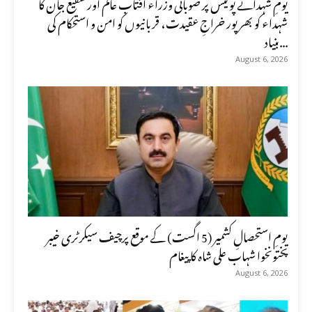
یومِ شہدائے پولیس پر صوبائی وزراء آفتاب عالم اور شفیع جان کا
شہداء کو بھرپور خراجِ عقیدت، قربانیوں کو امن و استحکام کی
بنیاد...
August 6, 2026
یومِ استحصالِ کشمیر (5 اگست) کے موقع پرچیف سیکرٹری خیبر
پختونخوا شہاب علی شاہ کا پیغام
August 6, 2026