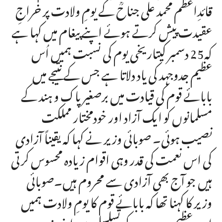
قائدِاعظم محمد علی جناحؒ کے یومِ ولادت پر خراجِ
عقیدت پیش کرتے ہوئے اپنے پیغام میں کہا ہے
کہ25 دسمبر کیتاریخی یوم کی نسبت ہمیں اُس
عظیم جدوجہد کی یاد دلاتا ہے جس کے نتیجے میں
بابائے قوم کی قیادت میں برصغیر پاک و ہند کے
مسلمانوں کو ایک آزاد اور خودمختار مملکت
نصیب ہوئی۔ صوبائی وزیر نے کہا کہ یقیناً آزادی
کی اس نعمت کی قدر وہی اقوام زیادہ محسوس کرتی
ہیں جو آج بھی آزادی سے محروم ہیں۔صوبائی
وزیر کا کہنا تھا کہ بابائے قوم کا یومِ ولادت ہمیں
اس عظیم جدوجہد کے تسلسل میں اپنی ذمہ