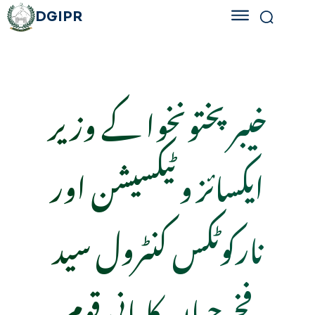
DGIPR
خیبرپختونخوا کے وزیر
ایکسائز و ٹیکسیشن اور
نارکوٹکس کنٹرول سید
فخرجہان کا بانی قوم