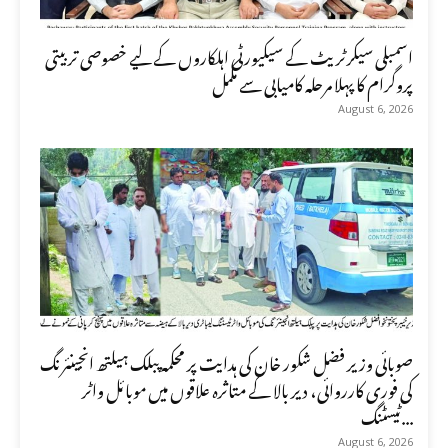
اسمبلی سیکرٹریٹ کے سیکیورٹی اہلکاروں کے لیے خصوصی تربیتی
پروگرام کا پہلا مرحلہ کامیابی سے مکمل
August 6, 2026
صوبائی وزیر فضل شکور خان کی ہدایت پر محکمہ پبلک ہیلتھ انجینئرنگ
کی فوری کارروائی، دیر بالا کے متاثرہ علاقوں میں موبائل واٹر
ٹیسٹنگ...
August 6, 2026