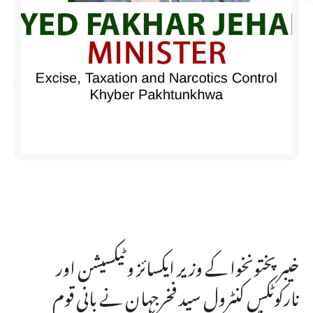
خیبرپختونخوا کے وزیر ایکسائز و ٹیکسیشن اور
نارکوٹکس کنٹرول سید فخرجہان نے بانی قوم