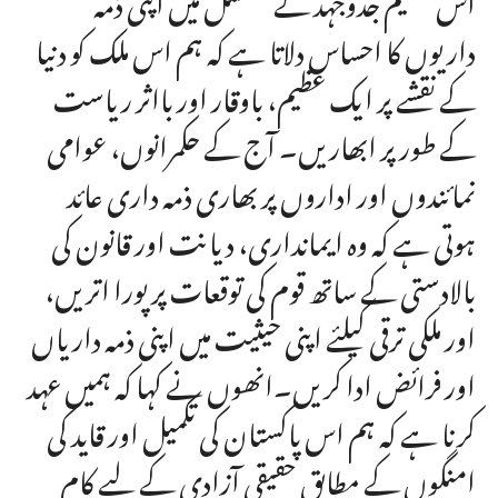
داریوں کا احساس دلاتا ہے کہ ہم اس ملک کو دنیا
کے نقشے پر ایک عظیم، باوقار اور بااثر ریاست
کے طور پر ابھاریں۔ آج کے حکمرانوں، عوامی
نمائندوں اور اداروں پر بھاری ذمہ داری عائد
ہوتی ہے کہ وہ ایمانداری، دیانت اور قانون کی
بالادستی کے ساتھ قوم کی توقعات پر پورا اتریں،
اور ملکی ترقی کیلئے اپنی حیثیت میں اپنی ذمہ داریاں
اور فرائض ادا کریں۔انھوں نے کہا کہ ہمیں عہد
کرنا ہے کہ ہم اس پاکستان کی تکمیل اور قاید کی
امنگوں کے مطابق حقیقی آزادی کے لیے کام