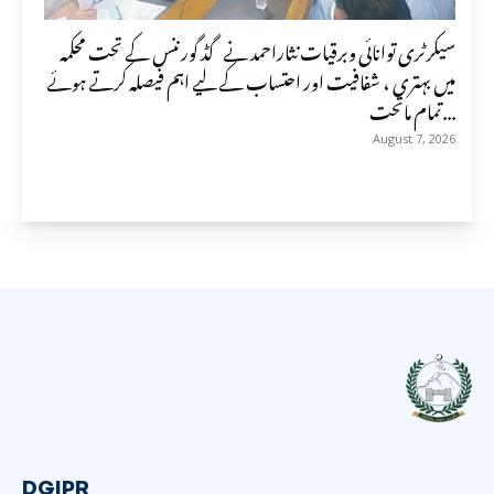
سیکرٹری توانائی وبرقیات نثاراحمد نے گڈ گورننس کے تحت محکمہ
میں بہتری ، شفافیت اور احتساب کے لیے اہم فیصلہ کرتے ہوئے
تمام ماتحت...
August 7, 2026
DGIPR