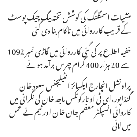
منشیات اسمگلنگ کی کوشش تختہ بیگ چیک پوسٹ
کے قریب کارروائی میں ناکام بنا دی گئی
خفیہ اطلاع پر کی گئی کارروائی میں گاڑی نمبر 1092
سے 20 ہزار 400 گرام چرس برآمد ہوئے
پراونشل انچارج ایکسائز انٹیلیجنس سعود خان
گنڈاپور،ای ٹی او نارکوٹکس ماجد خان کی نگرانی میں
کاروائی انسپکٹر معظم جان خان اور ٹیم نے عمل
میں لائی