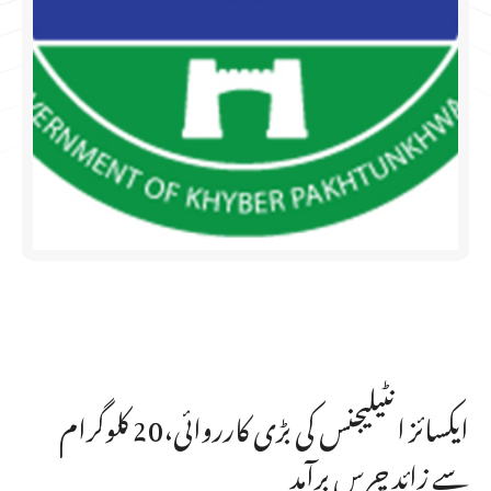
ایکسائز انٹیلیجنس کی بڑی کارروائی،20 کلوگرام
سے زائد چرس برآمد