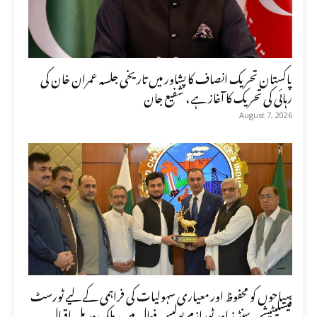
پاکستان تحریک انصاف کا پشاور میں تاریخی جلسہ عمران خان کی
رہائی کی تحریک کا آغاز ہے، شفیع جان
August 7, 2026
سیاحوں کو محفوظ اور معیاری سہولیات کی فراہمی کے لیے ٹورسٹ
فیسلیٹیشن سنٹرز اور ٹورازم پولیس فعال ہیں، ملک عدیل اقبال