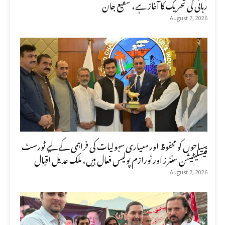
رہائی کی تحریک کا آغاز ہے، شفیع جان
August 7, 2026
سیاحوں کو محفوظ اور معیاری سہولیات کی فراہمی کے لیے ٹورسٹ
فیسلیٹیشن سنٹرز اور ٹورازم پولیس فعال ہیں، ملک عدیل اقبال
August 7, 2026