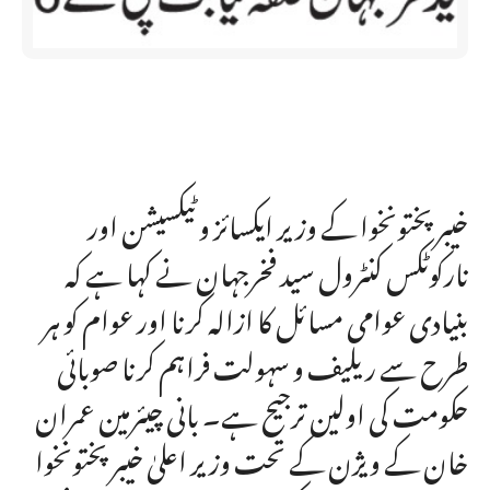
خیبرپختونخوا کے وزیر ایکسائز و ٹیکسیشن اور
نارکوٹکس کنٹرول سید فخرجہان نے کہا ہے کہ
بنیادی عوامی مسائل کا ازالہ کرنا اور عوام کو ہر
طرح سے ریلیف و سہولت فراہم کرنا صوبائی
حکومت کی اولین ترجیح ہے۔ بانی چیئرمین عمران
خان کے ویژن کے تحت وزیر اعلیٰ خیبرپختونخوا