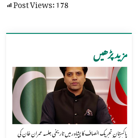
Post Views:
178
مزید پڑھیں
پاکستان تحریک انصاف کا پشاور میں تاریخی جلسہ عمران خان کی