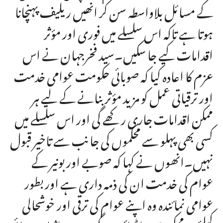
کے مسائل بلاواسطہ سن کر انھیں ریلیف پہنچانا
ہوتا ہے تاکہ اس سلسلے میں فوری اور مؤثر
اقدامات کیے جا سکیں۔سید فخرجہان نے اس
عزم کا اعادہ کیا کہ صوبائی حکومت عوامی خدمت
اور ترقیاتی عمل کو مزید مؤثر بنانے کے لیے ہر
ممکن اقدامات جاری رکھے گی اور اس سلسلے میں
کسی بھی پہلو سے محکموں کی جانب سے تاخیر قبول
نہیں۔انھوں نے کہا کہ صوبے اور بونیر کے
عوام کی خدمت ان کی ذمہ داری ہے اور بطور
عوامی نمائندہ وہ اپنے عوام کی ترقی اور خوشحالی