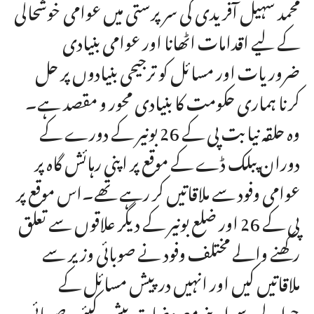
محمد سہیل آفریدی کی سرپرستی میں عوامی خوشحالی
کے لیے اقدامات اٹھانا اور عوامی بنیادی
ضروریات اور مسائل کو ترجیحی بنیادوں پر حل
کرنا ہماری حکومت کا بنیادی محور و مقصد ہے۔
وہ حلقہ نیابت پی کے 26 بونیر کے دورے کے
دوران پبلک ڈے کے موقع پر اپنی رہائش گاہ پر
عوامی وفود سے ملاقاتیں کر رہے تھے۔اس موقع پر
پی کے 26 اور ضلع بونیر کے دیگر علاقوں سے تعلق
رکھنے والے مختلف وفود نے صوبائی وزیر سے
ملاقاتیں کیں اور انہیں درپیش مسائل کے
حوالے سے اپنے معروضات پیش کیئے۔صوبائی