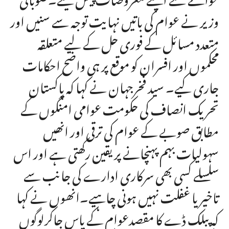
وزیر نے عوام کی باتیں نہایت توجہ سے سنیں اور
متعدد مسائل کے فوری حل کے لیے متعلقہ
محکموں اور افسران کو موقع پر ہی واضح احکامات
جاری کیے۔ سید فخرجہان نے کہا کہ پاکستان
تحریک انصاف کی حکومت عوامی امنگوں کے
مطابق صوبے کے عوام کی ترقی اور انھیں
سہولیات بہم پہنچانے پر یقین رکھتی ہے اور اس
سلسلے کسی بھی سرکاری ادارے کی جانب سے
تاخیر یا غفلت نہیں ہونی چاہیے۔انھوں نے کہا
کہ پبلک ڈے کا مقصدعوام کے پاس جاکرلوگوں