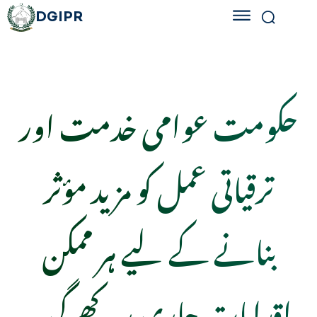
DGIPR
حکومت عوامی خدمت اور
ترقیاتی عمل کو مزید مؤثر
بنانے کے لیے ہر ممکن
اقدامات جاری رکھے گی۔