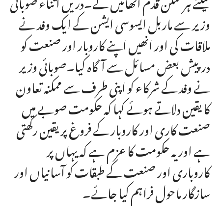
کیلئے ہر ممکن قدم اٹھائیں گے۔دریں اثناء صوبائی
وزیر سے ماربل ایسوسی ایشن کے ایک وفد نے
ملاقات کی اور انھیں اپنے کاروبار اور صنعت کو
درپیش بعض مسائل سے آگاہ کیا۔صوبائی وزیر
نے وفد کے شرکاء کو اپنی طرف سے ممکنہ تعاون
کا یقین دلاتے ہوئے کہا کہ حکومت صوبے میں
صنعت کاری اور کاروبار کے فروغ پر یقین رکھتی
ہے اور یہ حکومت کا عزم ہے کہ یہاں پر
کاروباری اور صنعت کے طبقات کو آسانیاں اور
سازگار ماحول فراہم کیا جائے۔