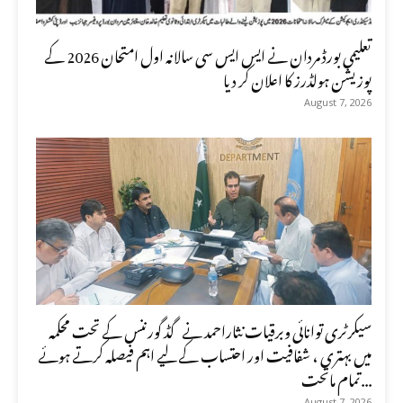
تعلیمی بورڈ مردان نے ایس ایس سی سالانہ اول امتحان 2026 کے
پوزیشن ہولڈرز کا اعلان کر دیا
August 7, 2026
سیکرٹری توانائی وبرقیات نثاراحمد نے گڈ گورننس کے تحت محکمہ
میں بہتری ، شفافیت اور احتساب کے لیے اہم فیصلہ کرتے ہوئے
تمام ماتحت...
August 7, 2026