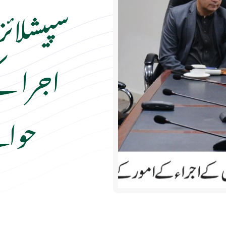
سپیشلائز
اجرا ک
حوال