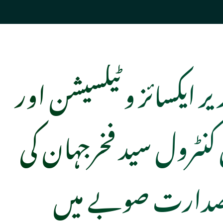
ر ایکسائز و ٹیکسیشن اور
 کنٹرول سید فخرجہان کی
 صدارت صوبے میں