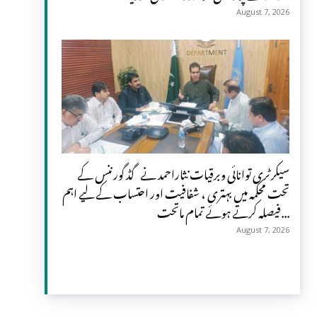
August 7, 2026
سیکرٹری توانائی وبرقیات نثاراحمد نے گڈ گورننس کے
تحت محکمہ میں بہتری ، شفافیت اور احتساب کے لیے اہم
فیصلہ کرتے ہوئے تمام ماتحت...
August 7, 2026