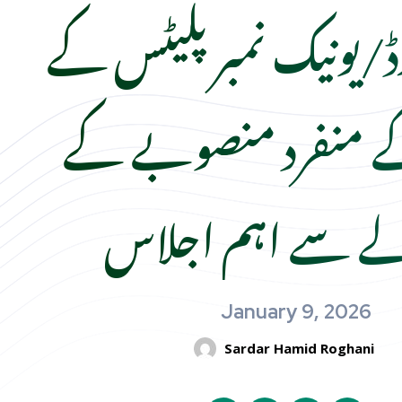
ڈ/یونیک نمبر پلیٹس کے
ے منفرد منصوبے کے
ے سے اہم اجلاس
January 9, 2026
Sardar Hamid Roghani