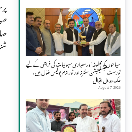
پرس
صوب
صار
شنا
سیاحوں کو محفوظ اور معیاری سہولیات کی فراہمی کے لیے
ٹورسٹ فیسلیٹیشن سنٹرز اور ٹورازم پولیس فعال ہیں،
ملک عدیل اقبال
August 7, 2026