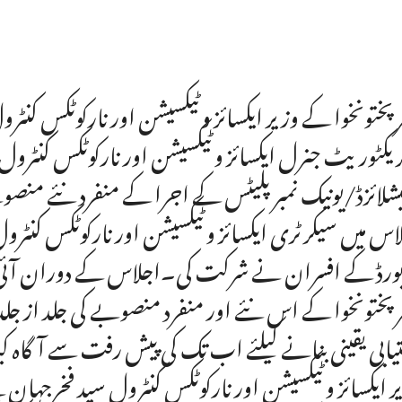
رپختونخوا کے وزیر ایکسائز و ٹیکسیشن اور نارکوٹکس ک
ریکٹوریٹ جنرل ایکسائز و ٹیکسیشن اور نارکوٹکس کنٹر
شلائزڈ/یونیک نمبر پلیٹس کے اجرا کے منفرد نئے م
اس میں سیکرٹری ایکسائز و ٹیکسیشن اور نارکوٹکس کنٹرول خ
بورڈ کے افسران نے شرکت کی۔اجلاس کے دوران آئی ٹ
رپختونخوا کے اس نئے اور منفرد منصوبے کی جلد از جل
یابی یقینی بنانے کیلئے اب تک کی پیش رفت سے آگاہ کیا۔
ر ایکسائز و ٹیکسیشن اور نارکوٹکس کنٹرول سید فخرجہان