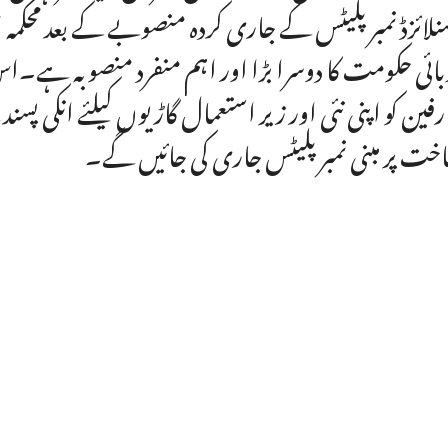
نلائزڈ نمبر پلیٹس کے جاری کردہ منصوبے کے بعد محکمہ 
ائی حکومت کا دوسرا بڑا اور اہم منفرد منصوبہ ہے۔
فین کو اپنی نئی اور زیر استعمال گاڑیوں کیلئے انکی 
خت پر مبنی نمبر پلیٹس جاری کی جائیں گے۔