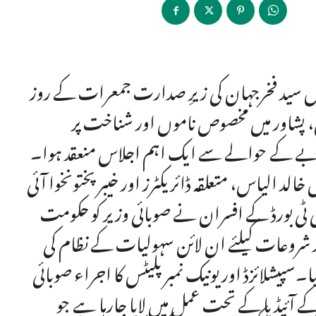
نٹرول سید فخرجہان کی زیرِ صدارت جمعرات کے روز
ول، پشاور میں مخصوص ناموں اور شناخت پر
نصوبے کے حوالے سے ایک اہم اجلاس منعقد ہوا۔
الد الیاس، متعلقہ ڈائریکٹرز اور خیبرپختونخوا آئی
ی بورڈ کے افسران نے صوبائی وزیر کو حکومت
د شروعات کیلئے ان لائن سہولیات کے نظام کی
سپیشلائزڈ اور یونیک نمبر پلیٹس کا اجراء صوبائی
 کے آئیڈیا کے تحت عمل میں لایا جارہا ہے جو