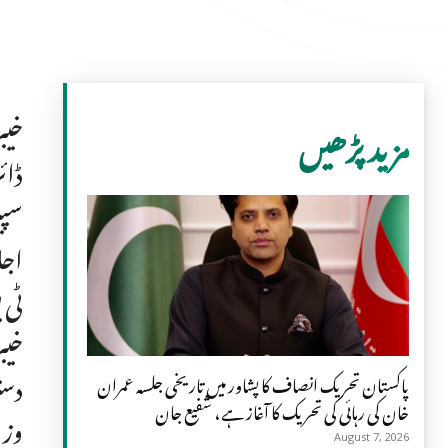
خیب
مزید پڑھیں
ڈائ
سپی
اجل
ٹی 
خیب
دست
پاکستان تحریک انصاف کا پشاور میں تاریخی جلسہ عمران
خان کی رہائی کی تحریک کا آغاز ہے، شفیع جان
وزی
August 7, 2026