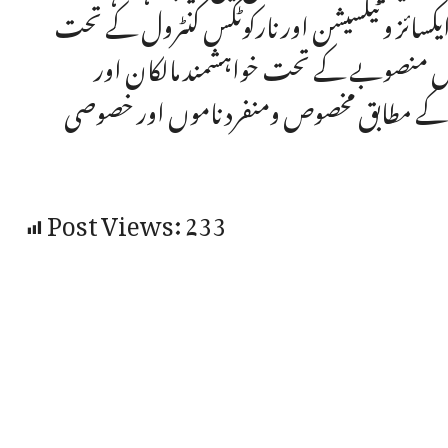
ایکسائز و ٹیکسیشن اور نارکوٹکس کنٹرول کے تحت
اس منصوبے کے تحت خواہشمند مالکان اور
پسند کے مطابق مخصوص ومنفرد ناموں اور خصوصی
Post Views:
233