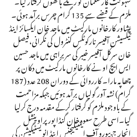
سہولت کار سلمان کو رنگے ہاتھوں گرفتار کیا۔
ملزم کے قبضے سے 135 گرام چرس برآمد ہوئی۔
پشاور کارخانوں مارکیٹ میں ماجد خان ایکسائز اینڈ
ٹیکسیشن آفیسر نارکوٹکس کنٹرول کی نگرانی،فیصل
خان سرکل آفیسر خیبر کی سربراہی میں ماجد حسین
ایس ایچ او نے کارخانوں مارکیٹ میں دکان پر
چھاپہ مارا۔ کارروائی کے دوران 208 عدد (187
گرام) نشہ آور گولیاں برآمد ہوئیں جبکہ مزاحمت
کے باوجود ملزم کو گرفتار کرکے مقدمہ درج کرلیا
گیا۔اسی طرح سعود خان گنڈا پور پراوینشل
انچارج بیورو آف اینٹیلیجنس اینڈ انویسٹیگیشن کی