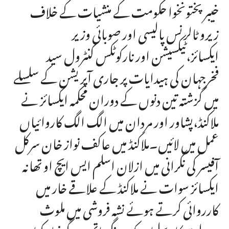
خیبرپختونخوا حکومت کے منشیات کے خلاف
زیرو ٹالرنس پالیسی اور صوبائی وزیر
ایکسائز،ٹیکسیشن اور نارکوٹکس کنٹرول سید
فخرجہان کی ہیدایات پر جاری آپریشن کے سلسلے
میں گزشتہ تین دنوں کے دوران محکمہ ایکسائز نے
ملاکنڈ،پشاور اور مردان میں الگ الگ کاروائیاں
عمل میں لائیں۔ملاکنڈ میں عاکف نواز خان سرکل
آفیسر کی نگرانی میں ازلان اسلم ایس ایچ او تھانہ
ایکسائز سوات نے ملاکنڈ کے علاقے خار میں
کارروائی کرتے ہوئے نشہ فروشی میں ملوث