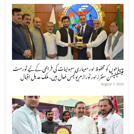
سیاحوں کو محفوظ اور معیاری سہولیات کی فراہمی کے لیے ٹورسٹ
فیسلیٹیشن سنٹرز اور ٹورازم پولیس فعال ہیں، ملک عدیل اقبال
August 7, 2026