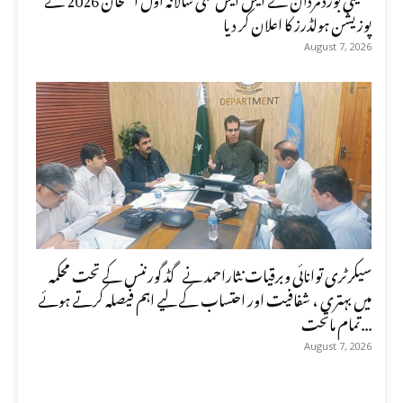
پوزیشن ہولڈرز کا اعلان کر دیا
August 7, 2026
سیکرٹری توانائی وبرقیات نثاراحمد نے گڈ گورننس کے تحت محکمہ
میں بہتری ، شفافیت اور احتساب کے لیے اہم فیصلہ کرتے ہوئے
تمام ماتحت...
August 7, 2026