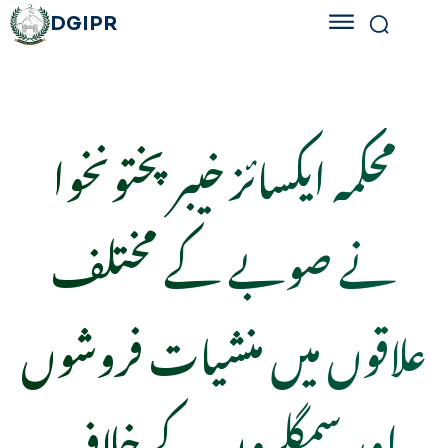
DGIPR
محکمہ ایکسائز خیبرپختونخوا
نے صوبے کے مختلف
علاقوں میں منشیات فروشوں
اور سمگلروں کے خلاف