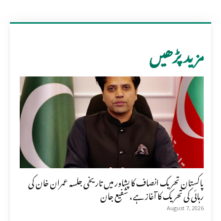
مزید پڑھیں
پاکستان تحریک انصاف کا پشاور میں تاریخی جلسہ عمران خان کی
رہائی کی تحریک کا آغاز ہے، شفیع جان
August 7, 2026