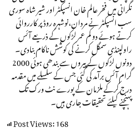
نگرانی میں فخر عالم خان انسپکٹر اور شیر شاہ سوری
سب انسپکٹر نے مردان،نوشہرہ روڈ پر کارروائی
کرتے ہوئے دو کم عمر لڑکوں کے ذریعے آئس
راولپنڈی سمگل کرنے کی کوشش ناکام بنادی۔
دونوں لڑکوں کے پیروں سے بندھی ہوئی 2000
گرام آئس برآمد کی گئی جس کے سلسلے میں مقدمہ
درج کرکے ملزمان کے پورے نٹ ورک تک
پہنچنے کیلئے تحقیقات جاری ہیں۔
Post Views:
168