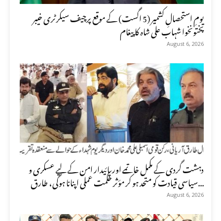
یومِ استحصالِ کشمیر (5 اگست) کے موقع پرچیف سیکرٹری خیبر
پختونخوا شہاب علی شاہ کا پیغام
August 6, 2026
دہشت گردی کے مکمل خاتمے اور پائیدار امن کے لیے عسکری و
سیاسی قیادت کو متحد ہو کر مؤثر حکمت عملی اپنانا ہوگی، طارق...
August 6, 2026