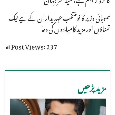
صوبائی وزیر کا نومنتخب عہدیداران کے لیے نیک
تمناؤں اور مزید کامیابیوں کی دعا
Post Views:
237
مزید پڑھیں