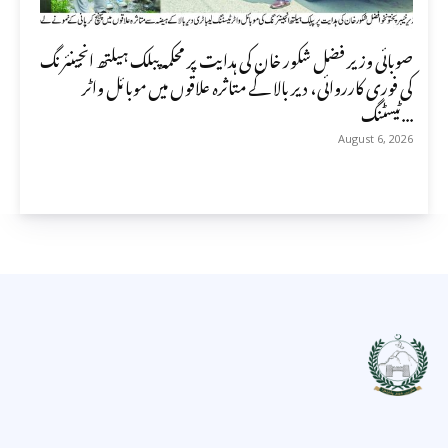
صوبائی وزیر فضل شکور خان کی ہدایت پر محکمہ پبلک ہیلتھ انجینئرنگ
کی فوری کارروائی، دیر بالا کے متاثرہ علاقوں میں موبائل واٹر
ٹیسٹنگ...
August 6, 2026