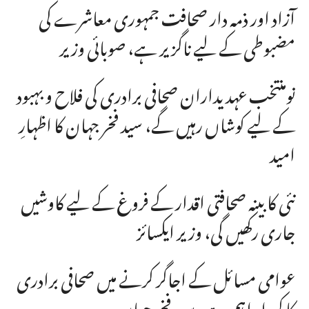
آزاد اور ذمہ دار صحافت جمہوری معاشرے کی
مضبوطی کے لیے ناگزیر ہے، صوبائی وزیر
نومنتخب عہدیداران صحافی برادری کی فلاح و بہبود
کے لیے کوشاں رہیں گے، سید فخر جہان کا اظہارِ
امید
نئی کابینہ صحافتی اقدار کے فروغ کے لیے کاوشیں
جاری رکھیں گی، وزیر ایکسائز
عوامی مسائل کے اجاگر کرنے میں صحافی برادری
کا کردار اہم ہے، سید فخر جہان