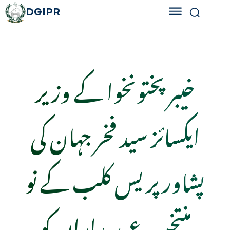
DGIPR
خیبرپختونخوا کے وزیر
ایکسائز سید فخر جہان کی
پشاور پریس کلب کے نو
منتخب عہدیداران کو