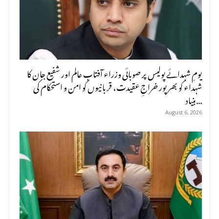
یومِ شہدائے پولیس پر صوبائی وزراء آفتاب عالم اور شفیع جان کا
شہداء کو بھرپور خراجِ عقیدت، قربانیوں کو امن و استحکام کی
بنیاد...
August 6, 2026