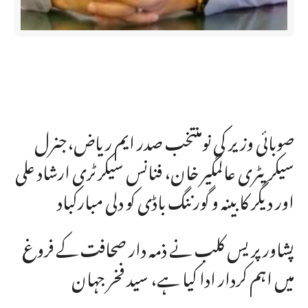
صوبائی وزیر کی نومنتخب صدر ایم ریاض،جنرل
سیکریٹری عالمگیر خان، فنانس سیکرٹری ارشاد علی
اور دیگر کابینہ و گورننگ باڈی کو دلی مبارکباد
پشاور پریس کلب نے ذمہ دار صحافت کے فروغ
میں اہم کردار ادا کیا ہے، سید فخر جہان