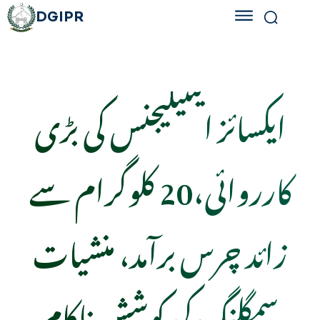
DGIPR
ایکسائز اینٹیلیجنس کی بڑی
کارروائی،20 کلوگرام سے
زائد چرس برآمد، منشیات
سمگلنگ کی کوشش ناکام