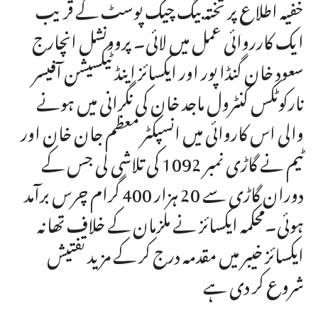
خفیہ اطلاع پر تختہ بیگ چیک پوسٹ کے قریب
ایک کارروائی عمل میں لائی۔ پروونشل انچارج
سعود خان گنڈا پور اور ایکسائز اینڈ ٹیکسیشن آفیسر
نارکوٹکس کنٹرول ماجد خان کی نگرانی میں ہونے
والی اس کاروائی میں انسپکٹر معظم جان خان اور
ٹیم نے گاڑی نمبر 1092 کی تلاشی لی جس کے
دوران گاڑی سے 20 ہزار 400 گرام چرس برآمد
ہوئی۔محکمہ ایکسائز نے ملزمان کے خلاف تھانہ
ایکسائز خیبر میں مقدمہ درج کر کے مزید تفتیش
شروع کر دی ہے