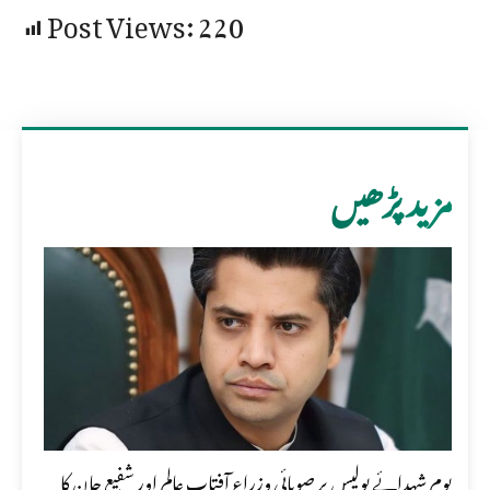
Post Views:
220
مزید پڑھیں
یومِ شہدائے پولیس پر صوبائی وزراء آفتاب عالم اور شفیع جان کا