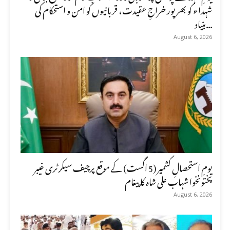
شہداء کو بھرپور خراجِ عقیدت، قربانیوں کو امن و استحکام کی
بنیاد...
August 6, 2026
یومِ استحصالِ کشمیر (5 اگست) کے موقع پرچیف سیکرٹری خیبر
پختونخوا شہاب علی شاہ کا پیغام
August 6, 2026