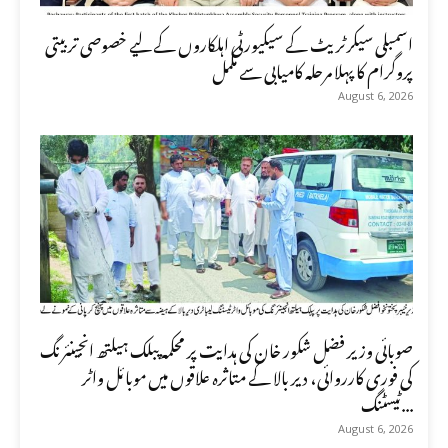
اسمبلی سیکرٹریٹ کے سیکیورٹی اہلکاروں کے لیے خصوصی تربیتی
پروگرام کا پہلا مرحلہ کامیابی سے مکمل
August 6, 2026
صوبائی وزیر فضل شکور خان کی ہدایت پر محکمہ پبلک ہیلتھ انجینئرنگ
کی فوری کارروائی، دیر بالا کے متاثرہ علاقوں میں موبائل واٹر
ٹیسٹنگ...
August 6, 2026