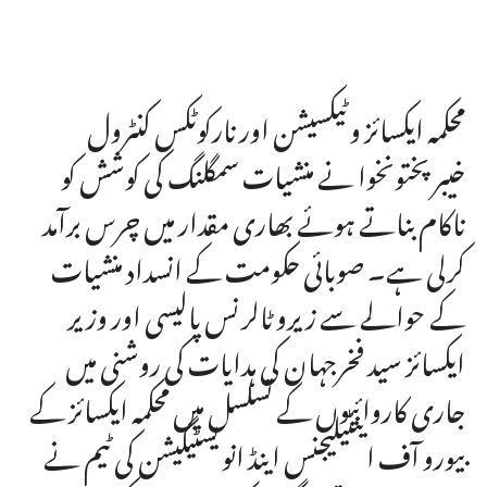
محکمہ ایکسائز و ٹیکسیشن اور نارکوٹکس کنٹرول
خیبرپختونخوا نے منشیات سمگلنگ کی کوشش کو
ناکام بناتے ہوئے بھاری مقدار میں چرس برآمد
کرلی ہے۔ صوبائی حکومت کے انسداد منشیات
کے حوالے سے زیرو ٹالرنس پالیسی اور وزیر
ایکسائز سید فخرجہان کی ہدایات کی روشنی میں
جاری کاروائیوں کے تسلسل میں محکمہ ایکسائز کے
بیورو آف اینٹیلیجنس اینڈ انویسٹیگیشن کی ٹیم نے