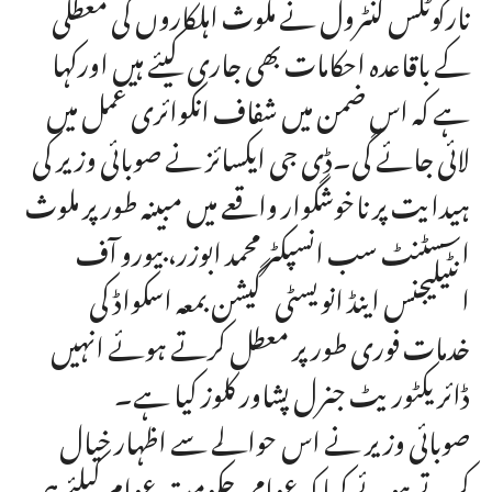
نارکوٹکس کنٹرول نے ملوث اہلکاروں کی معطلی
کے باقاعدہ احکامات بھی جاری کیئے ہیں اورکہا
ہے کہ اس ضمن میں شفاف انکوائری عمل میں
لائی جائے گی۔ڈی جی ایکسائز نے صوبائی وزیر کی
ہیدایت پر ناخوشگوار واقعے میں مبینہ طور پر ملوث
اسسٹنٹ سب انسپکٹر محمد ابوزر، بیورو آف
انٹیلیجنس اینڈ انویسٹی گیشن بمعہ اسکواڈ کی
خدمات فوری طور پر معطل کرتے ہوئے انہیں
ڈائریکٹوریٹ جنرل پشاور کلوز کیا ہے۔
صوبائی وزیر نے اس حوالے سے اظہار خیال
کرتے ہوئے کہا کہ عوامی حکومت عوام کیلئے ہی