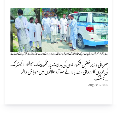
صوبائی وزیر فضل شکور خان کی ہدایت پر محکمہ پبلک ہیلتھ انجینئرنگ
کی فوری کارروائی، دیر بالا کے متاثرہ علاقوں میں موبائل واٹر
ٹیسٹنگ...
August 6, 2026