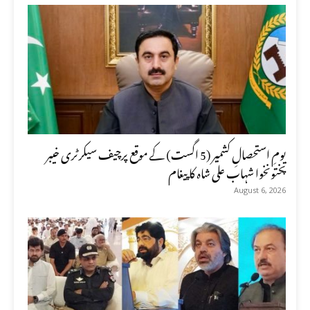
یومِ استحصالِ کشمیر (5 اگست) کے موقع پرچیف سیکرٹری خیبر
پختونخوا شہاب علی شاہ کا پیغام
August 6, 2026