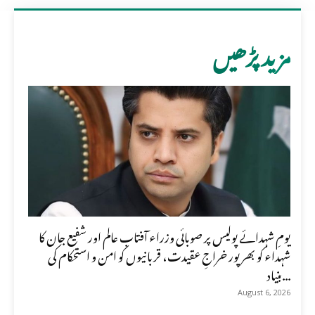
مزید پڑھیں
یومِ شہدائے پولیس پر صوبائی وزراء آفتاب عالم اور شفیع جان کا
شہداء کو بھرپور خراجِ عقیدت، قربانیوں کو امن و استحکام کی
بنیاد...
August 6, 2026