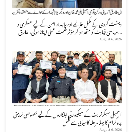
دہشت گردی کے مکمل خاتمے اور پائیدار امن کے لیے عسکری و
سیاسی قیادت کو متحد ہو کر مؤثر حکمت عملی اپنانا ہوگی، طارق...
August 6, 2026
اسمبلی سیکرٹریٹ کے سیکیورٹی اہلکاروں کے لیے خصوصی تربیتی
پروگرام کا پہلا مرحلہ کامیابی سے مکمل
August 6, 2026