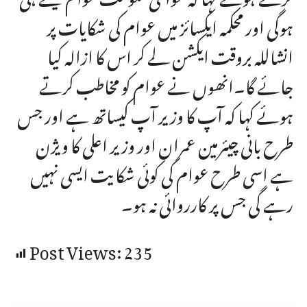
ہوگی اور محکمہ ایکسائز میں عوام کی شکایات پر
انشاللہ بروقت ایکشن لے کر اس کا ازالہ کیا
جائے گا۔انھوں نے عوام کو مخاطب کرتے
ہوئے کہا کہ آپ کا وزیر آپ کیساتھ ہے اور جس
طرح بانی چیئرمین عمران اور وزیر اعلی کا ویژن
ہے اسی طرح عوام کی کوئی شکایت ایسی نہیں
رہے گی جس پر کارروائی نہ ہو۔
Post Views:
235