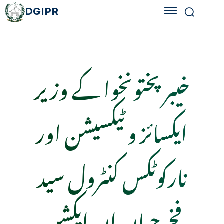
DGIPR
خیبرپختونخوا کے وزیر
ایکسائز و ٹیکسیشن اور
نارکوٹکس کنٹرول سید
فخرجہان ان ایکشن