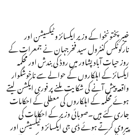
خیبرپختونخوا کے وزیر ایکسائز و ٹیکسیشن اور
نارکوٹکس کنٹرول سید فخرجہان نے جمعرات کے
روز حیات آباد پشاور میں روڈ کی بندش اور محکمہ
ایکسائز کے اہلکاروں کے حوالے سے ناخوشگوار
واقعہ پیش آنے کی شکایت ملنے پر فوری ایکشن لیتے
ہوئے محکمہ کے اہلکاروں کی معطلی کے احکامات
جاری کئے ہیں۔صوبائی وزیر کے احکامات کی
پیروی کرتے ہوئے ڈی جی ایکسائز و ٹیکسیشن اور