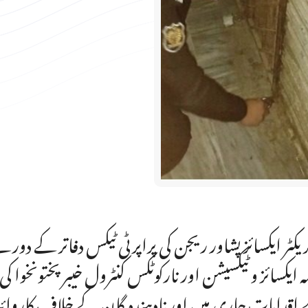
ریکٹر ایکسائز پشاور ریجن کی پراپرٹی ٹیکس دفاتر کے دو
مہ ایکسائز و ٹیکسیشن اور نارکوٹکس کنٹرول خیبرپختونخ
اقدامات جاری ہیں اور نادہندہ گان کے خلاف کاروائ