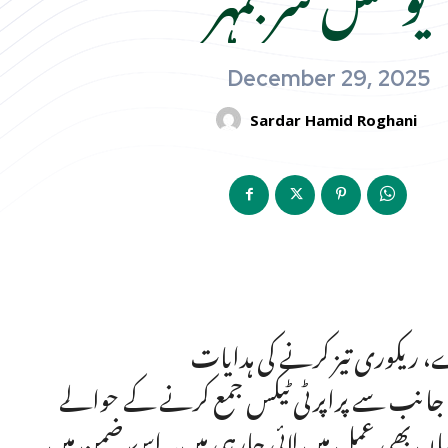
December 29, 2025
Sardar Hamid Roghani
رے، ریکوری تیز کرنے کی ہدایات
وا کی جانب سے پراپرٹی ٹیکس جمع کرنے کے حوالے
یاں بھی عمل میں لائی جارہی ہیں۔اس ضمن میں