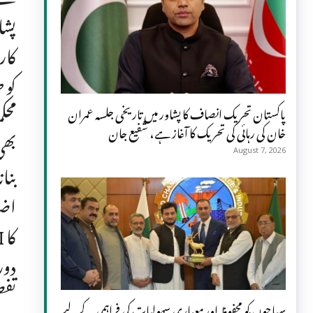
کار
کو 
محک
پاکستان تحریک انصاف کا پشاور میں تاریخی جلسہ عمران
خان کی رہائی کی تحریک کا آغاز ہے، شفیع جان
بھی
August 7, 2026
بنا
اضا
دور
تفص
سیاحوں کو محفوظ اور معیاری سہولیات کی فراہمی کے لیے