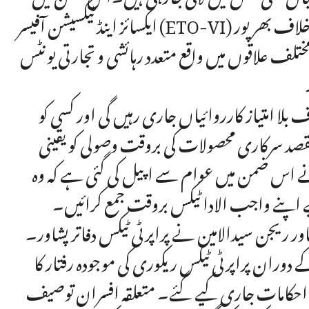
ایکسائز اینڈ ٹیکسیشن آفیسر (ETO-VI) پشاور اعجاز خان کی زیر نگرانی پراپرٹی ٹیکس نادہندگان کے خلاف بھرپور
تلف علاقوں میں واقع متعدد رہائشی و تجارتی یونٹس
بلا امتیاز کارروائیاں جاری رہیں گی اور کسی کو
مقصد سرکاری محصولات کی بروقت وصولی کو یقینی
ئز نے اس ضمن میں عوام سے اپیل کی گئی ہے کہ وہ
یے اپنے واجب الادا ٹیکس بروقت جمع کرائیں۔
جن سیدالامین نے پراپرٹی ٹیکس دفاتر پشاور۔II اور پشاور۔VI کا
وران پراپرٹی ٹیکس ریکوری کی موجودہ رفتار کا
لیے احکامات جاری کیے گئے۔ متعلقہ افسران توصیف