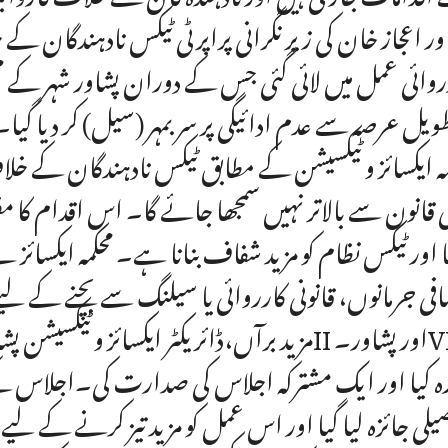
روائی عمل میں لائی گئی جس کے دوران پشاور شہر کے مخ
طویل عرصہ سے عدم ادائیگی پر سربمہر (سیل) کر دیا گیا۔
مہ ایکسائز و ٹیکسیشن کے مطابق ٹیکس نادہندگان کے خلاف 
 قانون سے بالاتر نہیں سمجھا جائے گا۔ اس اقدام کا 
نا اور ٹیکس نظام کو مزید شفاف بنانا ہے۔ محکمہ ایکسا
فی جرمانوں، قانونی کارروائی یا سیلنگ سے بچنے کے ل
مزید برآں،ڈائریکٹر ایکسائز و ٹیکسیشن پشاور ری
ہ کیا اور ایک مشترکہ اجلاس کی صدارت کی۔اجلاس کے د
یلی جائزہ لیا گیا اور اس عمل کو مزید تیز کرنے کے 