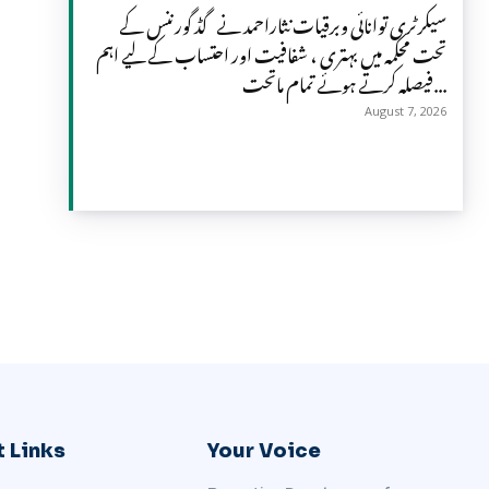
سیکرٹری توانائی وبرقیات نثاراحمد نے گڈ گورننس کے
تحت محکمہ میں بہتری ، شفافیت اور احتساب کے لیے اہم
فیصلہ کرتے ہوئے تمام ماتحت...
August 7, 2026
 Links
Your Voice