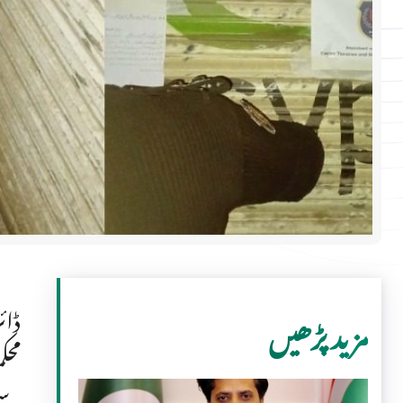
ڈائ
مزید پڑھیں
محک
سے 