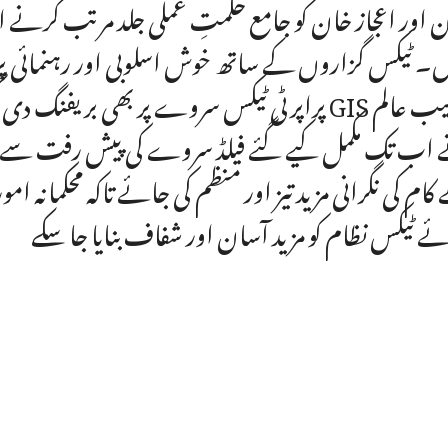
 اور اعجاز خان کو جامع حکمتِ عملی جلد مرتب کرنے اور 
ں۔ ٹیکس گزاروں کے ساتھ خوش اسلوبی اور رہنمائی پر مبن
اب تک مکمل کیے گئے فیلڈ سروے کی پیش رفت سے آگاہ
ے ٹیکس نظام کو مزید آسان اور شفاف بنایا جا سکے