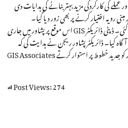
عملے کی کارکردگی مزید بہتر بنانے کی ہدایات دی
ی رویہ اختیار کرنے پر بھی زور دیا گیا۔
اس موقع پر پشاور میں جاری GIS پراپرٹی ٹیکس سروے پر بھی بریفنگ دی گئی۔ ڈپٹی ڈائریکٹر GIS شعیب عالم
 کیا۔ ڈائریکٹر پشاور ریجن نے ہدایت کی کہ
GIS Associates کے کام کی نگرانی مزید تیز اور منظم کی جائے تاکہ محکمانہ امور کو جدید خطوط پر استوار کرتے
Post Views:
274