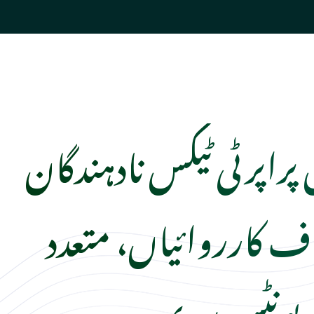
 پراپرٹی ٹیکس نادہندگان
 کارروائیاں، متعدد
یونٹس سربمہر