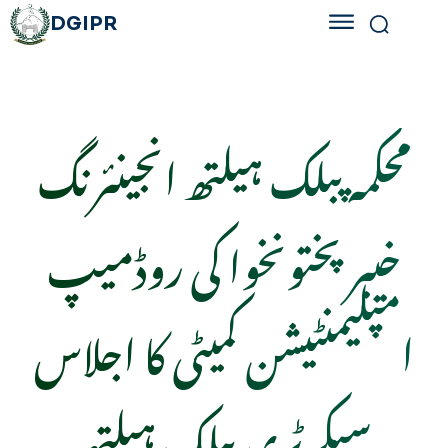
DGIPR
محکمہ پبلک ہیلتھ انجینئرنگ
خیبر پختونخوا کی روڈمیپ
امپلیمنٹیشن کمیٹی کا اجلاس
سیکرٹری پبلک ہیلتھ