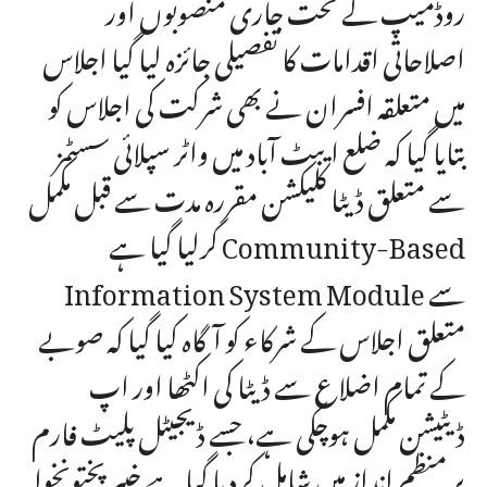
روڈمیپ کے تحت جاری منصوبوں اور
اصلاحاتی اقدامات کا تفصیلی جائزہ لیا گیا اجلاس
میں متعلقہ افسران نے بھی شرکت کی اجلاس کو
بتایا گیا کہ ضلع ایبٹ آباد میں واٹر سپلائی سسٹمز
سے متعلق ڈیٹا کلیکشن مقررہ مدت سے قبل مکمل
کرلیا گیا ہے Community-Based
Information System Module سے
متعلق اجلاس کے شرکاء کو آگاہ کیا گیا کہ صوبے
کے تمام اضلاع سے ڈیٹا کی اکٹھا اور اپ
ڈیٹیشن مکمل ہوچکی ہے، جسے ڈیجیٹل پلیٹ فارم
پر منظم انداز میں شامل کردیا گیا ہے خیبر پختونخوا