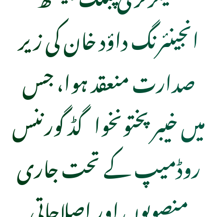
انجینئرنگ داؤد خان کی زیر
صدارت منعقد ہوا، جس
میں خیبر پختونخوا گڈ گورننس
روڈمیپ کے تحت جاری
منصوبوں اور اصلاحاتی