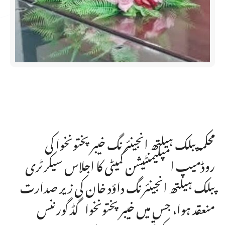
محکمہ پبلک ہیلتھ انجینئرنگ خیبر پختونخوا کی
روڈمیپ امپلیمنٹیشن کمیٹی کا اجلاس سیکرٹری
پبلک ہیلتھ انجینئرنگ داؤد خان کی زیر صدارت
منعقد ہوا، جس میں خیبر پختونخوا گڈ گورننس