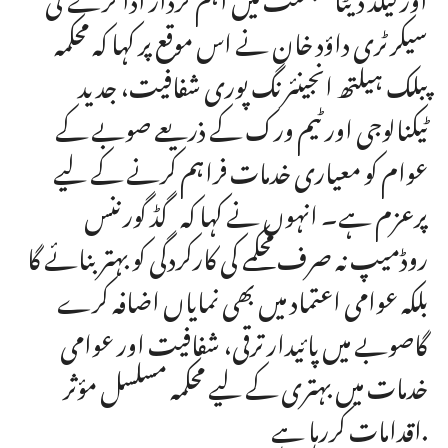
سیکرٹری داؤد خان نے اس موقع پر کہا کہ محکمہ
پبلک ہیلتھ انجینئرنگ پوری شفافیت، جدید
ٹیکنالوجی اور ٹیم ورک کے ذریعے صوبے کے
عوام کو معیاری خدمات فراہم کرنے کے لیے
پرعزم ہے۔ انہوں نے کہا کہ گڈ گورننس
روڈمیپ نہ صرف محکمے کی کارکردگی کو بہتر بنائے گا
بلکہ عوامی اعتماد میں بھی نمایاں اضافہ کرے
گاصوبے میں پائیدار ترقی، شفافیت اور عوامی
خدمات میں بہتری کے لیے محکمہ مسلسل مؤثر
اقدامات کررہا ہے.