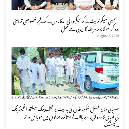
اسمبلی سیکرٹریٹ کے سیکیورٹی اہلکاروں کے لیے خصوصی تربیتی
پروگرام کا پہلا مرحلہ کامیابی سے مکمل
August 6, 2026
صوبائی وزیر فضل شکور خان کی ہدایت پر محکمہ پبلک ہیلتھ انجینئرنگ
کی فوری کارروائی، دیر بالا کے متاثرہ علاقوں میں موبائل واٹر
ٹیسٹنگ...