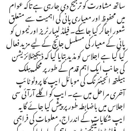
ساتھ مشاورت کو ترجیح دی جارہی ہے تاکہ عوام
میں محفوظ اور معیاری پانی کی اہمیت سے متعلق
شعور اجاگر کیا جاسکے۔ فیلڈ لیبارٹریز اور ٹیموں کو
پانی کے معیار کی مسلسل جانچ کے لیے مزید فعال
کیا گیا ہے اجلاس کو مذید بتایا گیا کہ ڈیجیٹلائزیشن
کی جانب ایک اہم قدم کے طور پر محکمہ پبلک
ہیلتھ انجینئرنگ کی موبائل ایپ کا پروٹو ٹائپ
آخری مراحل میں ہے۔ ایپ کو اگلے آرآئی سی
اجلاس میں باضابطہ طور پر پیش کیا جائے گا یہ
ایپ شکایات کے اندراج، معلومات کی فراہمی
اور فیلڈ ڈیٹا مینجمنٹ میں اہم کردار ادا کرے گی