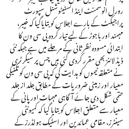
رورل انوسمنٹ اینڈ انسٹیٹوشنل سپورٹ
پراجیکٹ کے بارے اجلاس کو بتایاگیا کہ خیبر،
مہمند اور باجوڑ کے لیے تیار کردہ پی سی ون کا
ابتدائی مسودہ نظرثانی کے مرحلے میں ہے جبکہ نئی
ڈیڈ لائنز بھی مقرر کردی گئی ہیں چس پر سیکرٹری
نے متعلقہ ٹیموں کو ہدایت کی کہ پی سی ون کو تکنیکی
معیار اور زمینی ضروریات کے مطابق جلد از جلد
حتمی شکل دی جائے آگاہی مہمات اور پانی کے
معیار سے متعلق اجلاس کو بتایا گیا کہ کمیونٹی
سینٹرز، مقامی عمائدین اور اسٹیک ہولڈرز کے