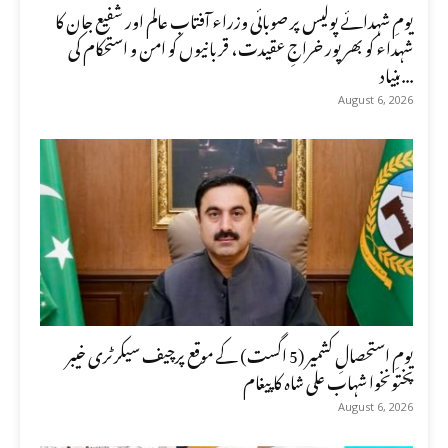
یومِ شہدائے پولیس پر صوبائی وزراء آفتاب عالم اور شفیع جان کا
شہداء کو بھرپور خراجِ عقیدت، قربانیوں کو امن و استحکام کی
بنیاد...
August 6, 2026
یومِ استحصالِ کشمیر (5 اگست) کے موقع پرچیف سیکرٹری خیبر
پختونخوا شہاب علی شاہ کا پیغام
August 6, 2026