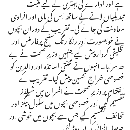
ہے اور ادارے کی بہتری کے لیے مثبت
تبدیلیاں لانے کے ساتھ اس کی مالی اور افرادی
معاونت کی جائے گی۔تقریب کے دوران بچوں
نے خوبصورت اور رنگا رنگ سٹیج پرفارمنس اور
تخلیقی کردار پیش کیے جنہیں وزیرِ صحت نے بے
حد سراہا۔ انہوں نے محنتی اساتذہ اور والدین کو
خصوصی خراجِ تحسین پیش کیا۔تقریب کے
اختتام پر وزیرِ صحت نے افسران میں شیلڈز
تقسیم کیں اور خصوصی بچوں میں سکول بیگز اور
تحائف تقسیم کیے جس سے بچوں میں خوشی اور
حوصلہ افزائی کی لہر دوڑ گئی۔