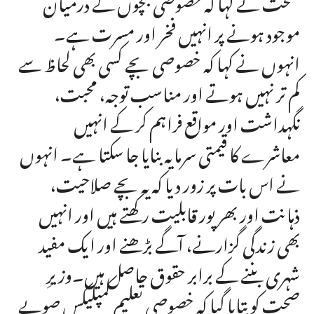
صحت نے کہا کہ خصوصی بچوں کے درمیان
موجود ہونے پر انہیں فخر اور مسرت ہے۔
انہوں نے کہا کہ خصوصی بچے کسی بھی لحاظ سے
کم تر نہیں ہوتے اور مناسب توجہ، محبت،
نگہداشت اور مواقع فراہم کر کے انہیں
معاشرے کا قیمتی سرمایہ بنایا جا سکتا ہے۔ انہوں
نے اس بات پر زور دیا کہ یہ بچے صلاحیت،
ذہانت اور بھرپور قابلیت رکھتے ہیں اور انہیں
بھی زندگی گزارنے، آگے بڑھنے اور ایک مفید
شہری بننے کے برابر حقوق حاصل ہیں۔وزیرِ
صحت کو بتایا گیا کہ خصوصی تعلیم کمپلیکس صوبے