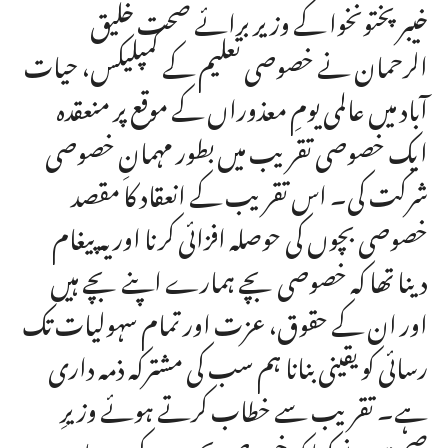
خیبر پختونخوا کے وزیر برائے صحت خلیق
الرحمان نے خصوصی تعلیم کے کمپلیکس، حیات
آباد میں عالمی یومِ معذوراں کے موقع پر منعقدہ
ایک خصوصی تقریب میں بطور مہمانِ خصوصی
شرکت کی۔ اس تقریب کے انعقاد کا مقصد
خصوصی بچوں کی حوصلہ افزائی کرنا اور یہ پیغام
دینا تھا کہ خصوصی بچے ہمارے اپنے بچے ہیں
اور ان کے حقوق، عزت اور تمام سہولیات تک
رسائی کو یقینی بنانا ہم سب کی مشترکہ ذمہ داری
ہے۔ تقریب سے خطاب کرتے ہوئے وزیرِ