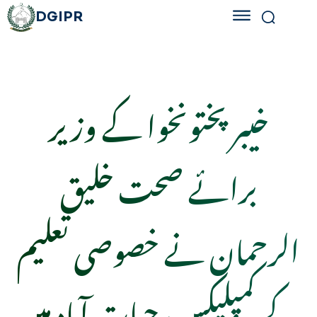
DGIPR
خیبر پختونخوا کے وزیر
برائے صحت خلیق
الرحمان نے خصوصی تعلیم
کے کمپلیکس، حیات آباد میں