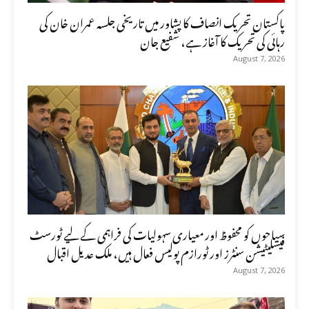
پاکستان تحریک انصاف کا پشاور میں تاریخی جلسہ عمران خان کی
رہائی کی تحریک کا آغاز ہے، شفیع جان
August 7, 2026
سیاحوں کو محفوظ اور معیاری سہولیات کی فراہمی کے لیے ٹورسٹ
فیسلیٹیشن سنٹرز اور ٹورازم پولیس فعال ہیں، ملک عدیل اقبال
August 7, 2026