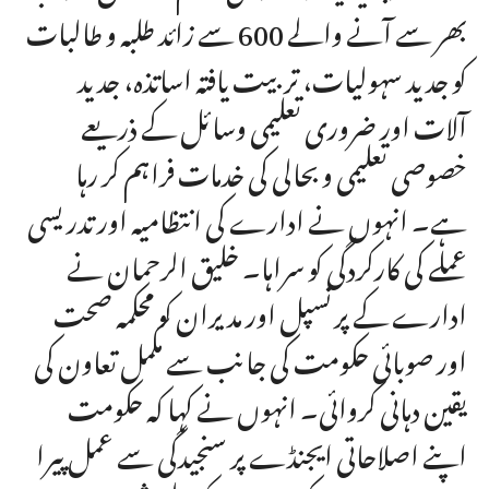
بھر سے آنے والے 600 سے زائد طلبہ و طالبات
کو جدید سہولیات، تربیت یافتہ اساتذہ، جدید
آلات اور ضروری تعلیمی وسائل کے ذریعے
خصوصی تعلیمی و بحالی کی خدمات فراہم کر رہا
ہے۔ انہوں نے ادارے کی انتظامیہ اور تدریسی
عملے کی کارکردگی کو سراہا۔ خلیق الرحمان نے
ادارے کے پرنسپل اور مدیران کو محکمہ صحت
اور صوبائی حکومت کی جانب سے مکمل تعاون کی
یقین دہانی کروائی۔ انہوں نے کہا کہ حکومت
اپنے اصلاحاتی ایجنڈے پر سنجیدگی سے عمل پیرا