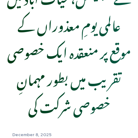
عالمی یومِ معذوراں کے
موقع پر منعقدہ ایک خصوصی
تقریب میں بطور مہمانِ
خصوصی شرکت کی
December 8, 2025