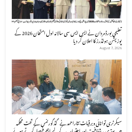
تعلیمی بورڈ مردان نے ایس ایس سی سالانہ اول امتحان 2026 کے
پوزیشن ہولڈرز کا اعلان کر دیا
August 7, 2026
سیکرٹری توانائی وبرقیات نثاراحمد نے گڈ گورننس کے تحت محکمہ
میں بہتری ، شفافیت اور احتساب کے لیے اہم فیصلہ کرتے ہوئے