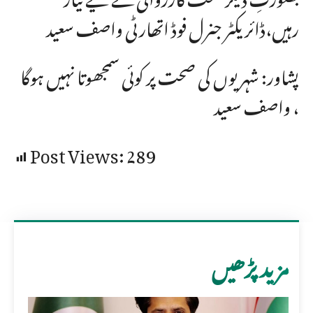
رہیں،ڈائریکٹر جنرل فوڈ اتھارٹی واصف سعید
پشاور: شہریوں کی صحت پر کوئی سمجھوتا نہیں ہوگا
، واصف سعید
Post Views:
289
مزید پڑھیں