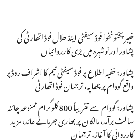
خیبرپختونخوا فوڈ سیفٹی اینڈ حلال فوڈ اتھارٹی کی
پشاور اور نوشہرہ میں بڑی کارروائیاں
پشاور: خفیہ اطلاع پر فوڈ سیفٹی ٹیم کا اشراف روڈ پر
واقع گودام پر چھاپہ، ترجمان فوڈ اتھارٹی
پشاور: گودام سے تقریباً 800 کلوگرام ممنوعہ چائنہ
سالٹ برآمد، مالکان پر بھاری جرمانے عائد، مزید
کارروائی کا آغاز، ترجمان