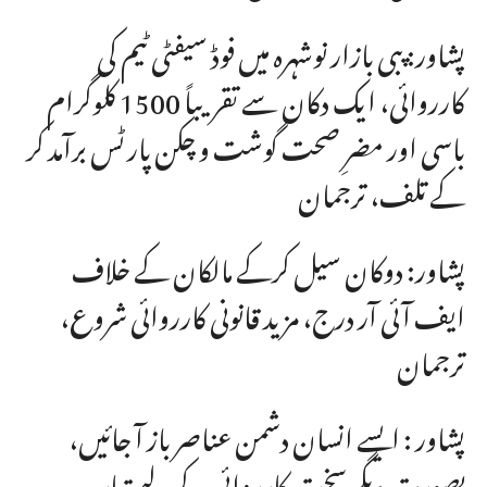
پشاور: پبی بازار نوشہرہ میں فوڈ سیفٹی ٹیم کی
کارروائی، ایک دکان سے تقریباً 1500 کلوگرام
باسی اور مضرِ صحت گوشت و چکن پارٹس برآمد کر
کے تلف، ترجمان
پشاور: دوکان سیل کرکے مالکان کے خلاف
ایف آئی آر درج، مزید قانونی کارروائی شروع،
ترجمان
پشاور : ایسے انسان دشمن عناصر باز آ جائیں،
بصورتِ دیگر سخت کارروائی کے لیے تیار