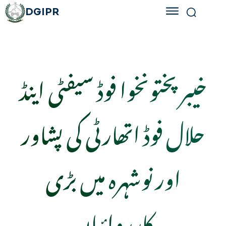
DGIPR
خیبرپختونخوا فوڈ سیفٹی اینڈ
حلال فوڈ اتھارٹی کی پشاور
اور نوشہرہ میں بڑی
کارروائیاں