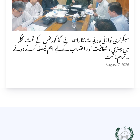
سیکرٹری توانائی وبرقیات نثاراحمد نے گڈ گورننس کے تحت محکمہ
میں بہتری ، شفافیت اور احتساب کے لیے اہم فیصلہ کرتے ہوئے
تمام ماتحت...
August 7, 2026