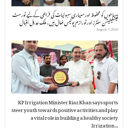
سیاحوں کو محفوظ اور معیاری سہولیات کی فراہمی کے لیے ٹورسٹ
فیسلیٹیشن سنٹرز اور ٹورازم پولیس فعال ہیں، ملک عدیل اقبال
August 7, 2026
KP Irrigation Minister Riaz Khan says sports
steer youth towards positive activities and play
a vital role in building a healthy society
Irrigation...