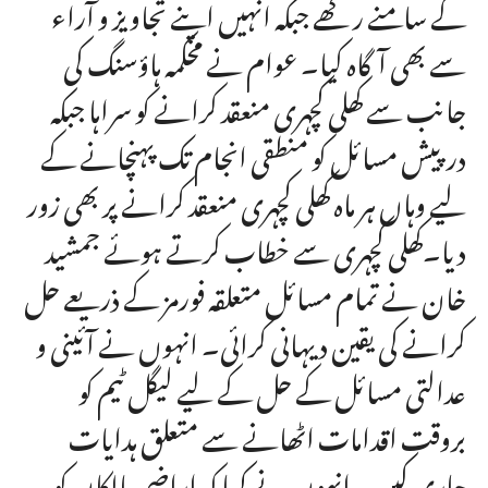
کے سامنے رکھے جبکہ انہیں اپنے تجاویز و آراء
سے بھی آگاہ کیا۔ عوام نے محکمہ ہاؤسنگ کی
جانب سے کھلی کچہری منعقد کرانے کو سراہا جبکہ
درپیش مسائل کو منطقی انجام تک پہنچانے کے
لیے وہاں ہر ماہ کھلی کچہری منعقد کرانے پر بھی زور
دیا۔کھلی کچہری سے خطاب کرتے ہوئے جمشید
خان نے تمام مسائل متعلقہ فورمز کے ذریعے حل
کرانے کی یقین دیہانی کرائی۔ انہوں نے آئینی و
عدالتی مسائل کے حل کے لیے لیگل ٹیم کو
بروقت اقدامات اٹھانے سے متعلق ہدایات
جاری کیں۔ انہوں نے کہا کہ اراضی مالکان کو