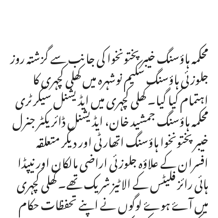
محکمہ ہاؤسنگ خیبرپختونخوا کی جانب سے گزشتہ روز
جلوزئی ہاؤسنگ سکیم نوشہرہ میں کھلی کچہری کا
اہتمام کیا گیا۔ کھلی کچہری میں ایڈیشنل سیکرٹری
محکمہ ہاؤسنگ جمشید خان، ایڈیشنل ڈائریکٹر جنرل
خیبرپختونخوا ہاؤسنگ اتھارٹی اور دیگر متعلقہ
افسران کے علاؤہ جلوزئی اراضی مالکان اور نیپڈا
ہائی رائز فلیٹس کے الاٹیز شریک تھے۔ کھلی کچہری
میں آۓ ہوۓ لوگوں نے اپنے تحفظات حکام