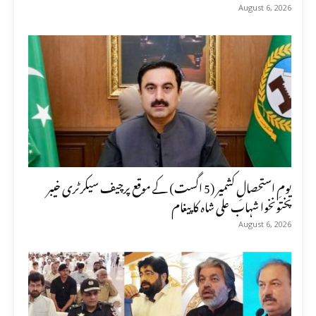
August 6, 2026
یومِ استحصالِ کشمیر (5 اگست) کے موقع پرچیف سیکرٹری خیبر
پختونخوا شہاب علی شاہ کا پیغام
August 6, 2026