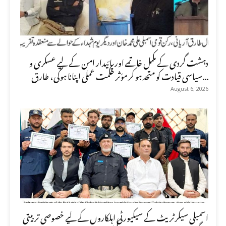
دہشت گردی کے مکمل خاتمے اور پائیدار امن کے لیے عسکری و
سیاسی قیادت کو متحد ہو کر مؤثر حکمت عملی اپنانا ہوگی، طارق...
August 6, 2026
اسمبلی سیکرٹریٹ کے سیکیورٹی اہلکاروں کے لیے خصوصی تربیتی