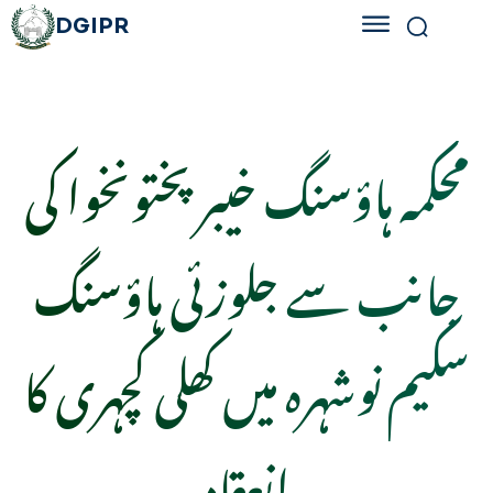
DGIPR
محکمہ ہاؤسنگ خیبرپختونخوا کی
جانب سے جلوزئی ہاؤسنگ
سکیم نوشہرہ میں کھلی کچہری کا
انعقاد