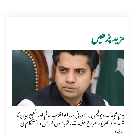
مزید پڑھیں
یومِ شہدائے پولیس پر صوبائی وزراء آفتاب عالم اور شفیع جان کا
شہداء کو بھرپور خراجِ عقیدت، قربانیوں کو امن و استحکام کی
بنیاد...