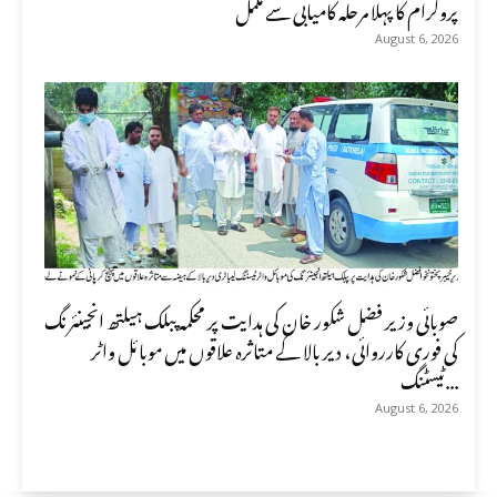
پروگرام کا پہلا مرحلہ کامیابی سے مکمل
August 6, 2026
صوبائی وزیر فضل شکور خان کی ہدایت پر محکمہ پبلک ہیلتھ انجینئرنگ
کی فوری کارروائی، دیر بالا کے متاثرہ علاقوں میں موبائل واٹر
ٹیسٹنگ...
August 6, 2026