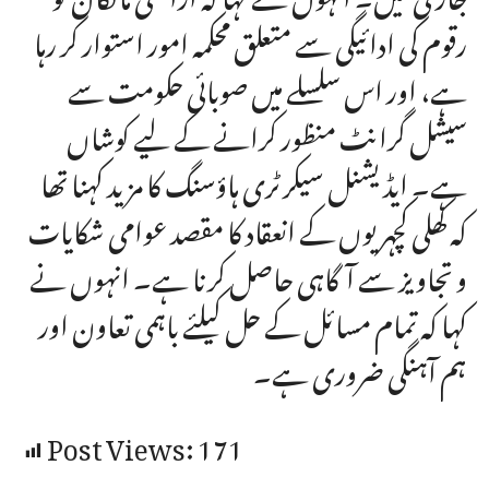
رقوم کی ادائیگی سے متعلق محکمہ امور استوار کر رہا
ہے، اور اس سلسلے میں صوبائی حکومت سے
سیشل گرانٹ منظور کرانے کے لیے کوشاں
ہے۔ ایڈیشنل سیکرٹری ہاؤسنگ کا مزید کہنا تھا
کہ کھلی کچہریوں کے انعقاد کا مقصد عوامی شکایات
و تجاویز سے آگاہی حاصل کرنا ہے۔ انہوں نے
کہا کہ تمام مسائل کے حل کیلئے باہمی تعاون اور
ہم آہنگی ضروری ہے۔
Post Views:
171