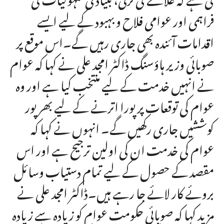
فراہمی اور عوامی فلاح و بہبود کے لیے ایسے
اقدامات آئندہ بھی جاری رہیں گے۔اس موقع پر
صوبائی وزیر ہاؤسنگ ڈاکٹر امجد علی نے کہا کہ عوام
نے انہیں خدمت کے لیے منتخب کیا ہے اور وہ
عوام کی توقعات پر پورا اترنے کے لیے بھرپور
کوششیں جاری رکھیں گے۔ انہوں نے کہا کہ
عوام کی خدمت ان کی اولین ترجیح ہے اور اس
مقصد کے حصول کے لیے تمام دستیاب وسائل
بروئے کار لائے جا رہے ہیں۔ڈاکٹر امجد علی نے
مزید کہا کہ صوبائی حکومت عوام کو زیادہ سے زیادہ