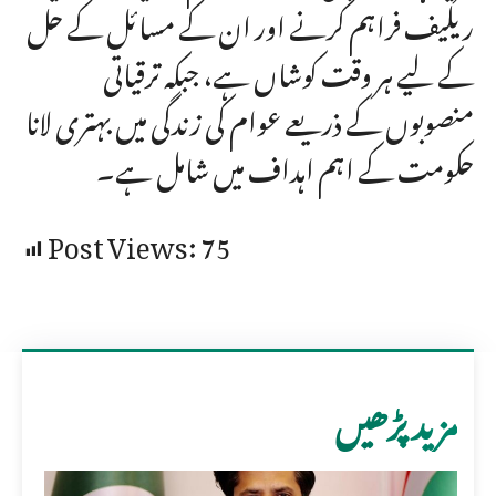
ریلیف فراہم کرنے اور ان کے مسائل کے حل
کے لیے ہر وقت کوشاں ہے، جبکہ ترقیاتی
منصوبوں کے ذریعے عوام کی زندگی میں بہتری لانا
حکومت کے اہم اہداف میں شامل ہے۔
Post Views:
75
مزید پڑھیں