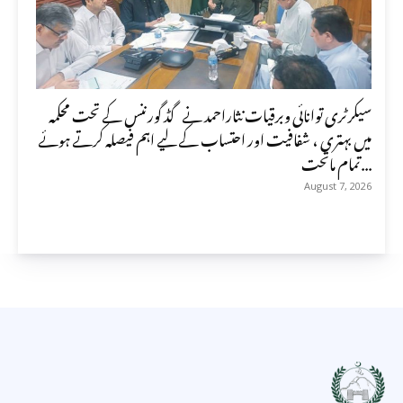
سیکرٹری توانائی وبرقیات نثاراحمد نے گڈ گورننس کے تحت محکمہ
میں بہتری ، شفافیت اور احتساب کے لیے اہم فیصلہ کرتے ہوئے
تمام ماتحت...
August 7, 2026