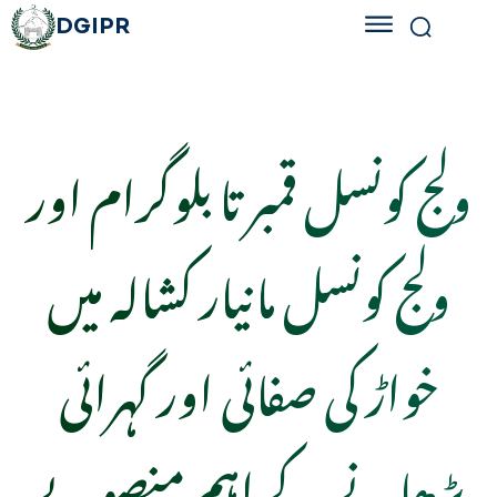
DGIPR
ولج کونسل قمبر تا بلوگرام اور
ولج کونسل مانیار کشالہ میں
خواڑ کی صفائی اور گہرائی
بڑھانے کے اہم منصوبے