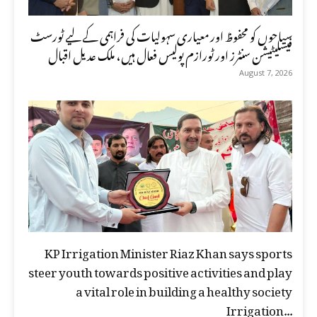
سیاحوں کو محفوظ اور معیاری سہولیات کی فراہمی کے لیے ٹورسٹ
فیسلیٹیشن سنٹرز اور ٹورازم پولیس فعال ہیں، ملک عدیل اقبال
August 7, 2026
KP Irrigation Minister Riaz Khan says sports
steer youth towards positive activities and play
a vital role in building a healthy society
Irrigation...