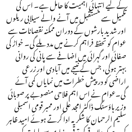
کے لیے انتہائی اہمیت کا حامل ہے۔ اس کی
تکمیل سے مستقبل میں آنے والے سیلابی ریلوں
اور شدید بارشوں کے دوران ممکنہ نقصانات سے
عوام کو تحفظ فراہم کرنے میں مدد ملے گی۔ خواڑ کی
صفائی اور گہرائی میں اضافے سے پانی کی روانی
بہتر ہوگی، جس کے نتیجے میں آبادی اور زرعی
اراضی کو درپیش خطرات میں نمایاں کمی آئے
گی۔عوام نے اس اہم فلاحی منصوبے پر صوبائی
وزیر ہاؤسنگ ڈاکٹر امجد علی اور ممبر قومی اسمبلی
سلیم الرحمان کا شکریہ ادا کرتے ہوئے امید ظاہر
کی ہے کہ علاقے کی ترقی، بنیادی سہولیات کی