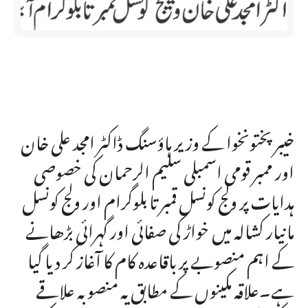
خیبر پختونخوا کے وزیر ہاؤسنگ ڈاکٹر امجد علی خان
اور ممبر قومی اسمبلی سلیم الرحمان کی خصوصی
ہدایات پر ولج کونسل قمبر تا بلوگرام اور ولج کونسل
مانیار کشالہ میں خواڑ کی صفائی اور گہرائی بڑھانے
کے اہم منصوبے پر باقاعدہ کام کا آغاز کر دیا گیا
ہے۔علاقہ مکینوں کے مطابق یہ منصوبہ علاقے