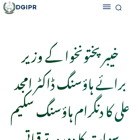
DGIPR
خیبرپختونخوا کے وزیر
برائے ہاؤسنگ ڈاکٹر امجد
علی کا دنگرام ہاؤسنگ سکیم
سوات کا دورہ، ترقیاتی