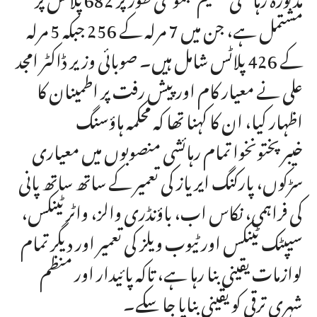
مشتمل ہے، جن میں 7 مرلہ کے 256 جبکہ 5 مرلہ
کے 426 پلاٹس شامل ہیں۔ صوبائی وزیر ڈاکٹر امجد
علی نے معیار کام اور پیش رفت پر اطمینان کا
اظہار کیا، ان کا کہنا تھا کہ محکمہ ہاؤسنگ
خیبرپختونخوا تمام رہائشی منصوبوں میں معیاری
سڑکوں، پارکنگ ایریاز کی تعمیر کے ساتھ ساتھ پانی
کی فراہمی، نکاس اب، باؤنڈری والز، واٹر ٹینکس،
سیپٹک ٹینکس اور ٹیوب ویلز کی تعمیر اور دیگر تمام
لوازمات یقینی بنا رہا ہے، تاکہ پائیدار اور منظم
شہری ترقی کو یقینی بنایا جا سکے۔