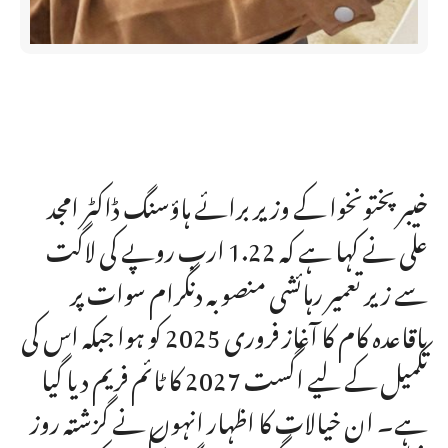
خیبرپختونخوا کے وزیر برائے ہاؤسنگ ڈاکٹر امجد
علی نے کہا ہے کہ 1.22 ارب روپے کی لاگت
سے زیر تعمیر رہائشی منصوبہ دنگرام سوات پر
باقاعدہ کام کا آغاز فروری 2025 کو ہوا جبکہ اس کی
تکمیل کے لیے اگست 2027 کا ٹائم فریم دیا گیا
ہے۔ ان خیالات کا اظہار انہوں نے گزشتہ روز