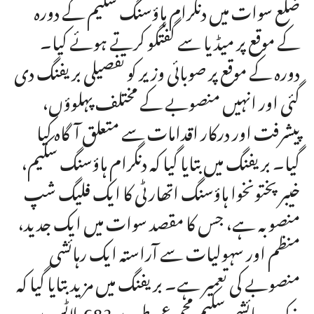
ضلع سوات میں دنگرام ہاؤسنگ سکیم کے دورہ
کے موقع پر میڈیا سے گفتگو کرتے ہوئے کیا۔
دورہ کے موقع پر صوبائی وزیر کو تفصیلی بریفنگ دی
گئی اور انہیں منصوبے کے مختلف پہلوؤں،
پیشرفت اور درکار اقدامات سے متعلق آگاہ کیا
گیا۔ بریفنگ میں بتایا گیا کہ دنگرام ہاؤسنگ سکیم،
خیبر پختونخوا ہاؤسنگ اتھارٹی کا ایک فلیگ شپ
منصوبہ ہے، جس کا مقصد سوات میں ایک جدید،
منظم اور سہولیات سے آراستہ ایک رہائشی
منصوبے کی تعمیر ہے۔ بریفنگ میں مزید بتایا گیا کہ
مذکورہ رہائشی سکیم مجموعی طور پر 682 پلاٹس پر