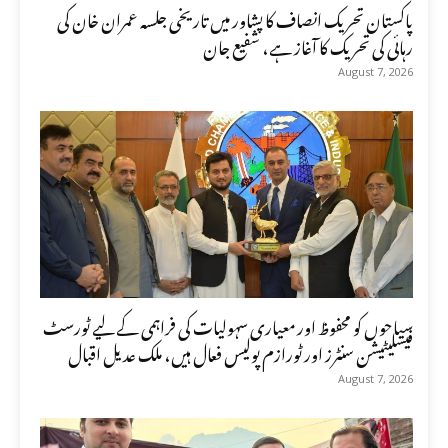
پاکستان تحریک انصاف کا پشاور میں تاریخی جلسہ عمران خان کی
رہائی کی تحریک کا آغاز ہے، شفیع جان
August 7, 2026
سیاحوں کو محفوظ اور معیاری سہولیات کی فراہمی کے لیے ٹورسٹ
فیسلیٹیشن سنٹرز اور ٹورازم پولیس فعال ہیں، ملک عدیل اقبال
August 7, 2026