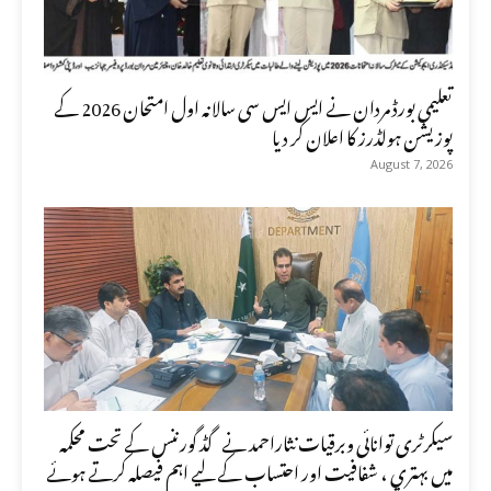
تعلیمی بورڈ مردان نے ایس ایس سی سالانہ اول امتحان 2026 کے
پوزیشن ہولڈرز کا اعلان کر دیا
August 7, 2026
سیکرٹری توانائی وبرقیات نثاراحمد نے گڈ گورننس کے تحت محکمہ
میں بہتری ، شفافیت اور احتساب کے لیے اہم فیصلہ کرتے ہوئے