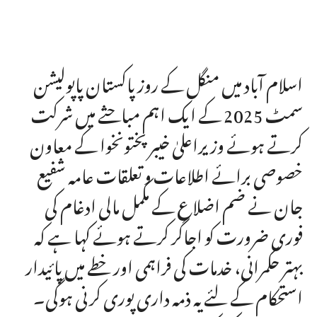
اسلام آباد میں منگل کے روز پاکستان پاپولیشن
سمٹ 2025 کے ایک اہم مباحثے میں شرکت
کرتے ہوئے وزیراعلیٰ خیبرپختونخوا کے معاون
خصوصی برائے اطلاعات و تعلقات عامہ شفیع
جان نے ضم اضلاع کے مکمل مالی ادغام کی
فوری ضرورت کو اجاگر کرتے ہوئے کہا ہے کہ
بہتر حکمرانی، خدمات کی فراہمی اور خطے میں پائیدار
استحکام کے لئے یہ ذمہ داری پوری کرنی ہوگی۔