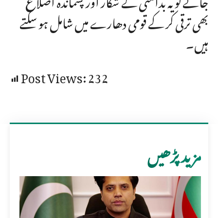
بھی ترقی کر کے قومی دھارے میں شامل ہو سکتے
ہیں۔
Post Views:
232
مزید پڑھیں