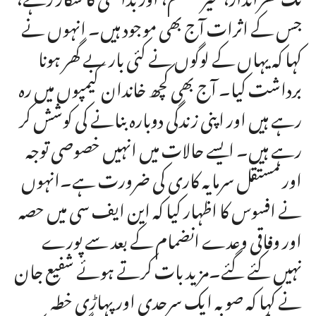
جس کے اثرات آج بھی موجود ہیں۔ انہوں نے
کہا کہ یہاں کے لوگوں نے کئی بار بے گھر ہونا
برداشت کیا۔ آج بھی کچھ خاندان کیمپوں میں رہ
رہے ہیں اور اپنی زندگی دوبارہ بنانے کی کوشش کر
رہے ہیں۔ ایسے حالات میں انہیں خصوصی توجہ
اور مستقل سرمایہ کاری کی ضرورت ہے۔انہوں
نے افسوس کا اظہار کیا کہ این ایف سی میں حصہ
اور وفاقی وعدے انضمام کے بعد سے پورے
نہیں کئے گئے۔مزید بات کرتے ہوئے شفیع جان
نے کہا کہ صوبہ ایک سرحدی اور پہاڑی خطہ