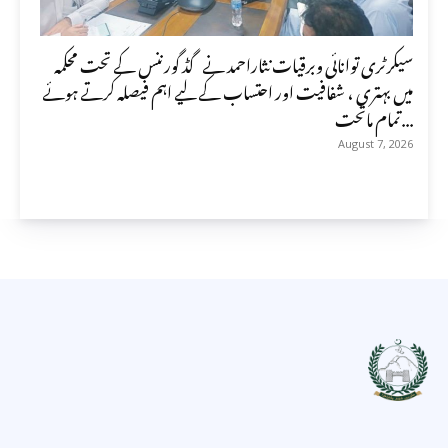
سیکرٹری توانائی وبرقیات نثاراحمد نے گڈ گورننس کے تحت محکمہ
میں بہتری ، شفافیت اور احتساب کے لیے اہم فیصلہ کرتے ہوئے
تمام ماتحت...
August 7, 2026