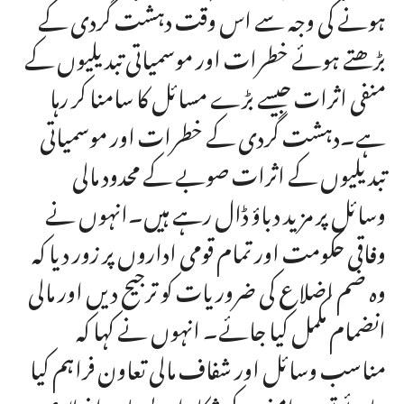
ہونے کی وجہ سے اس وقت دہشت گردی کے
بڑھتے ہوئے خطرات اور موسمیاتی تبدیلیوں کے
منفی اثرات جیسے بڑے مسائل کا سامنا کر رہا
ہے۔دہشت گردی کے خطرات اور موسمیاتی
تبدیلیوں کے اثرات صوبے کے محدود مالی
وسائل پر مزید دباؤ ڈال رہے ہیں۔انہوں نے
وفاقی حکومت اور تمام قومی اداروں پر زور دیا کہ
وہ ضم اضلاع کی ضروریات کو ترجیح دیں اور مالی
انضمام مکمل کیا جائے۔ انہوں نے کہا کہ
مناسب وسائل اور شفاف مالی تعاون فراہم کیا
جائے تو یہ بدامنی کے شکار اور پسماندہ اضلاع