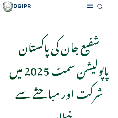
DGIPR
شفیع جان کی پاکستان
پاپولیشن سمٹ 2025 میں
شرکت اور مباحثے سے
خطاب