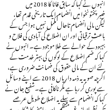
انہوں نے کہا کہ سابق فاٹا کا 2018 میں
خیبرپختونخوا میں انضمام ایک تاریخی قدم تھا،
لیکن مالی انضمام تاحال مکمل نہیں ہوا جس کے
باعث ترقیاتی اور ان اضلاع کی آبادی کی فلاح و
بہبود کے حوالے سے خلا موجود ہے۔ انہوں نے
کہا کہ ضم اضلاع کے لوگوں کی بہتر خدمت کے
لئے ان کے مالی حقوق کی ضمانت ضروری ہے،
اگرچہ صوبہ یہ ذمہ داریاں 2018 سے اپنے وسائل
سے پوری کر رہا ہے مگر ناکافی ہے۔شفیع جان نے
کہا کہ انضمام سے پہلے یہ اضلاع طویل عرصے
تک نظرانداز، غیر منظم، اور بدامنی کا شکار رہے،