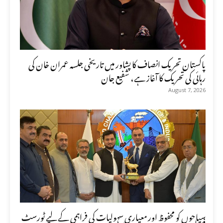
پاکستان تحریک انصاف کا پشاور میں تاریخی جلسہ عمران خان کی
رہائی کی تحریک کا آغاز ہے، شفیع جان
August 7, 2026
سیاحوں کو محفوظ اور معیاری سہولیات کی فراہمی کے لیے ٹورسٹ