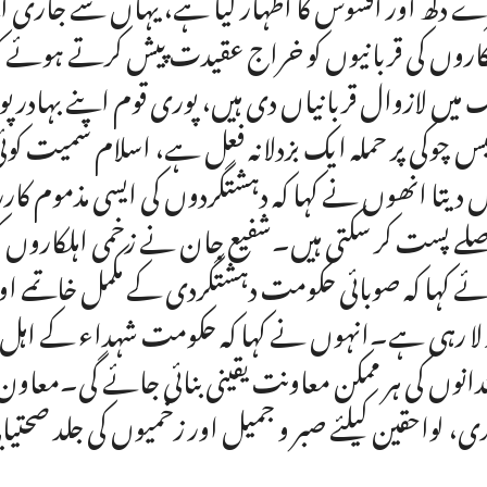
ے دکھ اور افسوس کا اظہار کیا ہے، یہاں سے جاری ا
کاروں کی قربانیوں کو خراج عقیدت پیش کرتے ہوئے ک
 میں لازوال قربانیاں دی ہیں، پوری قوم اپنے بہادر پ
یس چوکی پر حملہ ایک بزدلانہ فعل ہے، اسلام سمیت ک
ں دیتا انھوں نے کہا کہ دہشتگردوں کی ایسی مذموم کاررو
لے پست کر سکتی ہیں۔شفیع جان نے زخمی اہلکاروں کی 
ے کہا کہ صوبائی حکومت دہشتگردی کے مکمل خاتمے اور 
 لا رہی ہے۔انہوں نے کہا کہ حکومت شہداء کے اہل خا
دانوں کی ہر ممکن معاونت یقینی بنائی جائے گی۔مع
دی، لواحقین کیلئے صبر و جمیل اور زخمیوں کی جلد صحتیابی