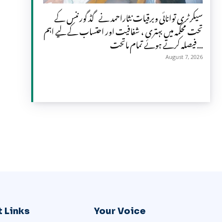
سیکرٹری توانائی وبرقیات نثاراحمد نے گڈ گورننس کے
تحت محکمہ میں بہتری ، شفافیت اور احتساب کے لیے اہم
فیصلہ کرتے ہوئے تمام ماتحت...
August 7, 2026
 Links
Your Voice