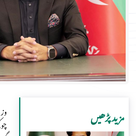
وزی
مزید پڑھیں