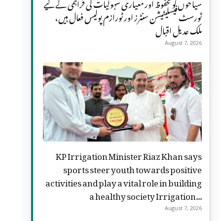
سیاحوں کو محفوظ اور معیاری سہولیات کی فراہمی کے لیے
ٹورسٹ فیسلیٹیشن سنٹرز اور ٹورازم پولیس فعال ہیں،
ملک عدیل اقبال
August 7, 2026
KP Irrigation Minister Riaz Khan says
sports steer youth towards positive
activities and play a vital role in building
a healthy society Irrigation...
August 7, 2026