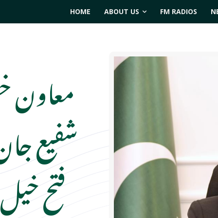
HOME
ABOUT US
FM RADIOS
N
معاون خ
شفیع جان 
فتح خیل 