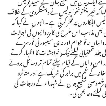
پنے ایک بیان میں شفیع جان نے شہید پولیس
ہا کہ خیبرپختونخوا پولیس نے دہشتگردی کے خلاف
ولیس اہلکاروں پر فخر کرتی ہے۔انہوں نے کہا کہ
وئی بھی مذہب اس طرح کی کارروائیوں کی اجازت
ائیاں نہ تو عوام اور نہ ہی سیکیورٹی فورسز کے
جلد صحتیابی کیلئے نیک خواہشات کا اظہار کرتے
امن و امان کے قیام کیلئے تمام تر وسائل بروئے
نہ کے غم میں برابر کی شریک ہے اور متاثرہ
اون خصوصی شفیع جان نے شہداء کے درجات کی
 کیلئے دعا بھی کی۔