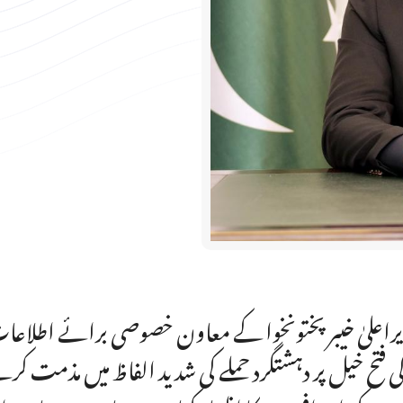
راعلیٰ خیبرپختونخوا کے معاون خصوصی برائے اطلاعا