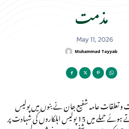
مذمت
May 11, 2026
Muhammad Tayyab
ت و تعلقات عامہ شفیع جان نے بنوں میں پولیس
چوکی فتح خیل پر دہشتگرد حملے کی شدید الفاظ میں مذمت کرتے ہوئے حملے میں 15 پولیس اہلکاروں کی شہادت پر