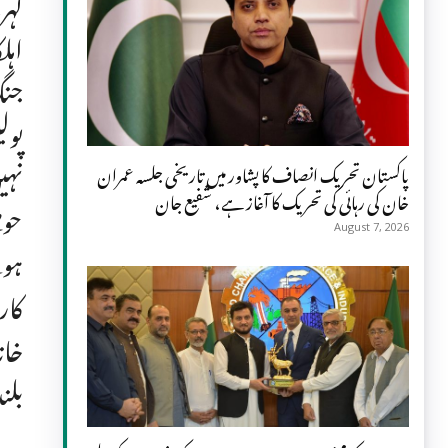
گہر
اہل
جنگ
پول
نہی
پاکستان تحریک انصاف کا پشاور میں تاریخی جلسہ عمران
خان کی رہائی کی تحریک کا آغاز ہے، شفیع جان
حوص
August 7, 2026
ہوئ
کار
خان
بلن