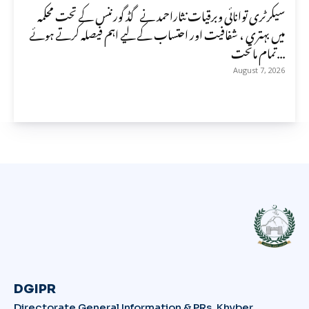
سیکرٹری توانائی وبرقیات نثاراحمد نے گڈ گورننس کے تحت محکمہ
میں بہتری ، شفافیت اور احتساب کے لیے اہم فیصلہ کرتے ہوئے
تمام ماتحت...
August 7, 2026
DGIPR
Directorate General Information & PRs, Khyber