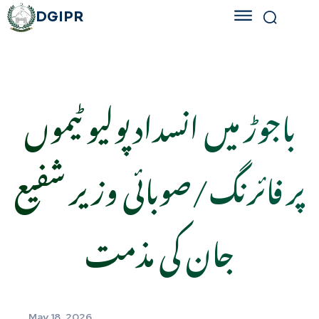
DGIPR
باجوڑ میں انسداد پولیو ٹیموں
پر فائرنگ/صوبائی وزیر شفیع
جان کی مذمت
May 18, 2026