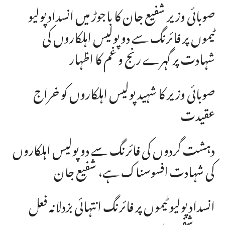
صوبائی وزیر شفیع جان کا باجوڑ میں انسداد پولیو
ٹیموں پر فائرنگ سے دو پولیس اہلکاروں کی
شہادت پر گہرے رنج و غم کا اظہار
صوبائی وزیر کا شہید پولیس اہلکاروں کو خراج
عقیدت
دہشت گردوں کی فائرنگ سے دو پولیس اہلکاروں
کی شہادت افسوسناک ہے، شفیع جان
انسداد پولیو ٹیموں پر فائرنگ انتہائی بزدلانہ فعل