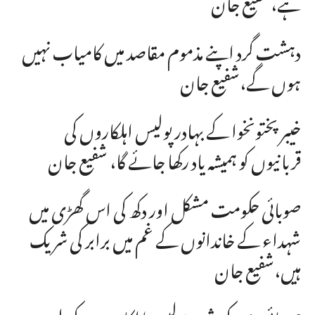
ہے،شفیع جان
دہشت گرد اپنے مذموم مقاصد میں کامیاب نہیں
ہوں گے،شفیع جان
خیبرپختونخوا کے بہادر پولیس اہلکاروں کی
قربانیوں کو ہمیشہ یاد رکھا جائے گا، شفیع جان
صوبائی حکومت مشکل اور دکھ کی اس گھڑی میں
شہداء کے خاندانوں کے غم میں برابر کی شریک
ہیں،شفیع جان