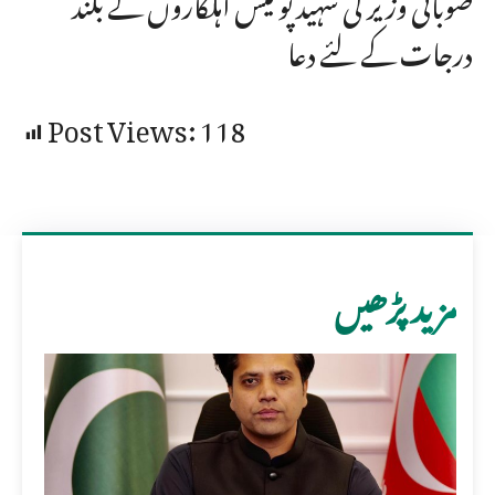
صوبائی وزیر کی شہید پولیس اہلکاروں کے بلند
درجات کے لئے دعا
Post Views:
118
مزید پڑھیں