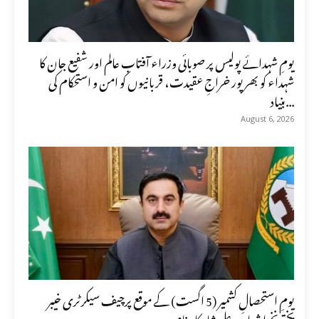
یومِ شہدائے پولیس پر صوبائی وزراء آفتاب عالم اور شفیع جان کا
شہداء کو بھرپور خراجِ عقیدت، قربانیوں کو امن و استحکام کی
بنیاد...
August 6, 2026
یومِ استحصالِ کشمیر (5 اگست) کے موقع پرچیف سیکرٹری خیبر
پختونخوا شہاب علی شاہ کا پیغام