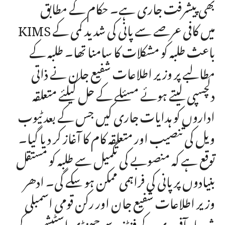
بھی پیشرفت جاری ہے۔ حکام کے مطابق
KIMS میں کافی عرصے سے پانی کی شدید کمی کے
باعث طلبہ کو مشکلات کا سامنا تھا۔ طلبہ کے
مطالبے پر وزیر اطلاعات شفیع جان نے ذاتی
دلچسپی لیتے ہوئے مسئلے کے حل کیلئے متعلقہ
اداروں کو ہدایات جاری کیں جس کے بعد ٹیوب
ویل کی تنصیب اور متعلقہ کام کا آغاز کر دیا گیا۔
توقع ہے کہ منصوبے کی تکمیل سے طلبہ کو مستقل
بنیادوں پر پانی کی فراہمی ممکن ہو سکے گی۔ ادھر
وزیر اطلاعات شفیع جان اور رکن قومی اسمبلی
شہریار آفریدی کے فنڈز سے جھنڈی اسٹیشن کے