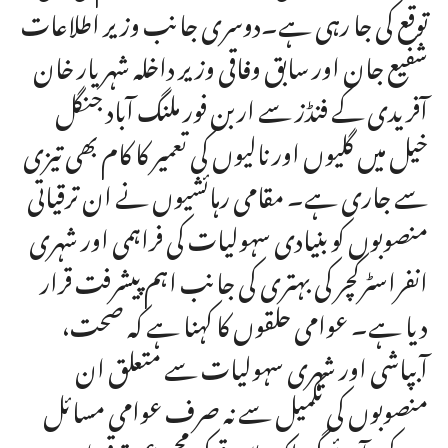
توقع کی جا رہی ہے۔دوسری جانب وزیر اطلاعات
شفیع جان اور سابق وفاقی وزیر داخلہ شہریار خان
آفریدی کے فنڈز سے اربن فور ملنگ آباد جنگل
خیل میں گلیوں اور نالیوں کی تعمیر کا کام بھی تیزی
سے جاری ہے۔ مقامی رہائشیوں نے ان ترقیاتی
منصوبوں کو بنیادی سہولیات کی فراہمی اور شہری
انفراسٹرکچر کی بہتری کی جانب اہم پیشرفت قرار
دیا ہے۔ عوامی حلقوں کا کہنا ہے کہ صحت،
آبپاشی اور شہری سہولیات سے متعلق ان
منصوبوں کی تکمیل سے نہ صرف عوامی مسائل