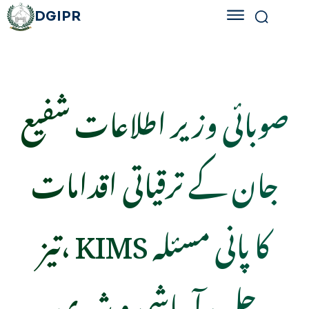
DGIPR
صوبائی وزیر اطلاعات شفیع
جان کے ترقیاتی اقدامات
تیز، KIMS کا پانی مسئلہ
حل، آبپاشی و شہری