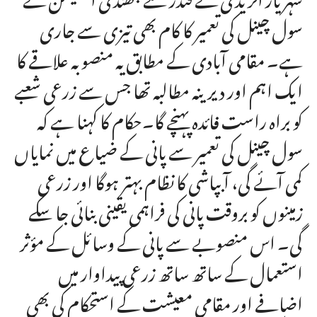
سول چینل کی تعمیر کا کام بھی تیزی سے جاری
ہے۔ مقامی آبادی کے مطابق یہ منصوبہ علاقے کا
ایک اہم اور دیرینہ مطالبہ تھا جس سے زرعی شعبے
کو براہ راست فائدہ پہنچے گا۔حکام کا کہنا ہے کہ
سول چینل کی تعمیر سے پانی کے ضیاع میں نمایاں
کمی آئے گی، آبپاشی کا نظام بہتر ہوگا اور زرعی
زمینوں کو بروقت پانی کی فراہمی یقینی بنائی جا سکے
گی۔ اس منصوبے سے پانی کے وسائل کے مؤثر
استعمال کے ساتھ ساتھ زرعی پیداوار میں
اضافے اور مقامی معیشت کے استحکام کی بھی