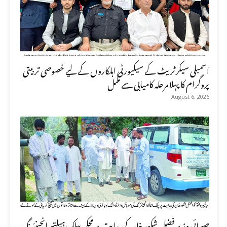
اسمبلی سیکرٹریٹ کے سیکیورٹی اہلکاروں کے لیے خصوصی تربیتی
پروگرام کا پہلا مرحلہ کامیابی سے مکمل
August 6, 2026
صوبائی وزیر فضل شکور خان کی ہدایت پر محکمہ پبلک ہیلتھ انجینئرنگ