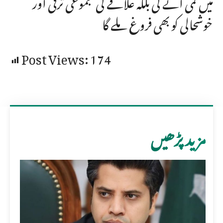
میں کمی آئے گی بلکہ علاقے کی مجموعی ترقی اور
خوشحالی کو بھی فروغ ملے گا
Post Views:
174
مزید پڑھیں