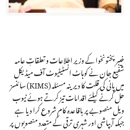
خیبرپختونخوا کے وزیر اطلاعات و تعلقاتِ عامہ
شفیع جان نے کوہاٹ انسٹیٹیوٹ آف میڈیکل
سائنسز (KIMS) میں پانی کی قلت کا دیرینہ مسئلہ
حل کرنے کیلئے اقدامات تیز کرتے ہوئے ٹیوب
ویل منصوبے پر باقاعدہ کام شروع کرا دیا ہے
جبکہ آبپاشی اور شہری ترقی کے متعدد منصوبوں پر